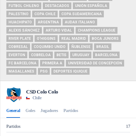
FUTBOL CHILENO
DESTACADOS
UNIÓN ESPAÑOLA
PALESTINO
COPA CHILE
COPA SUDAMERICANA
HUACHIPATO
ARGENTINA
AUDAX ITALIANO
ALEXIS SÁNCHEZ
ARTURO VIDAL
CHAMPIONS LEAGUE
RIVER PLATE
O'HIGGINS
REAL MADRID
BOCA JUNIORS
COBRESAL
COQUIMBO UNIDO
ÑUBLENSE
BRASIL
EVERTON
COBRELOA
BETIS
URUGUAY
BARCELONA
FC BARCELONA
PRIMERA A
UNIVERSIDAD DE CONCEPCIÓN
MAGALLANES
PSG
DEPORTES IQUIQUE