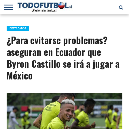
PRIMERA
DIVISIÓN
PRIMERA
SELECCIÓN
CHILENOS
FÚTBOL
B
CHILENA
EN EL
INTERNACIONAL
DESTACADOS
MUNDO
¿Para evitarse problemas?
aseguran en Ecuador que
Byron Castillo se irá a jugar a
México