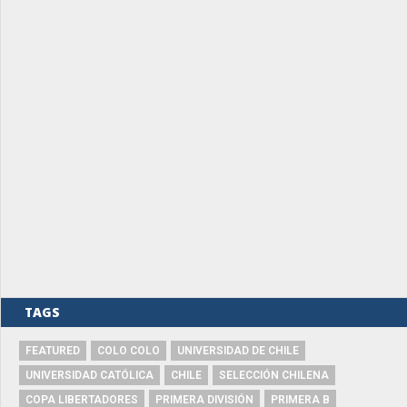
TAGS
FEATURED
COLO COLO
UNIVERSIDAD DE CHILE
UNIVERSIDAD CATÓLICA
CHILE
SELECCIÓN CHILENA
COPA LIBERTADORES
PRIMERA DIVISIÓN
PRIMERA B