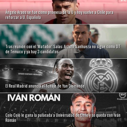
Ángelo Araos se fue como promesa de la U y hoy vuelve a Chile para
reforzar a U. Española
Tras reunión con el ’Matador’ Salas: Arturo Sanhueza no sigue como DT
de Temuco y ya hay 3 candidatos
El Real Madrid anuncia el fichaje de Yan Diomande
Colo Colo le gana la pulseada a Universidad de Chile y se queda con Iván
Román