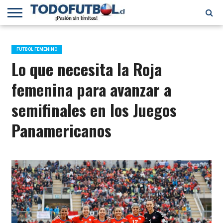
PRIMERA
DIVISIÓN
PRIMERA
SELECCIÓN
CHILENOS
FÚTBOL
B
CHILENA
EN EL
INTERNACIONAL
FÚTBOL FEMENINO
MUNDO
Lo que necesita la Roja
femenina para avanzar a
semifinales en los Juegos
Panamericanos