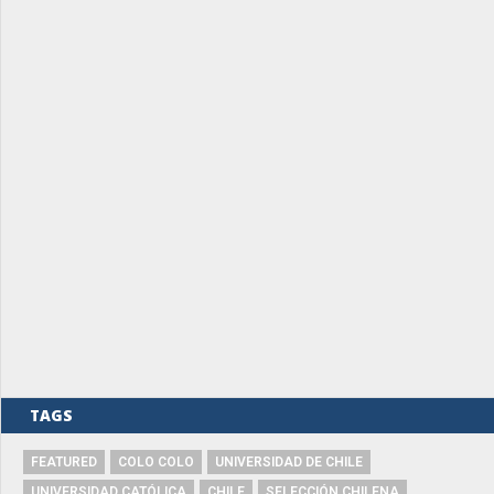
TAGS
FEATURED
COLO COLO
UNIVERSIDAD DE CHILE
UNIVERSIDAD CATÓLICA
CHILE
SELECCIÓN CHILENA