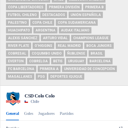
COPA LIBERTADORES
PRIMERA DIVISIÓN
PRIMERA B
FUTBOL CHILENO
DESTACADOS
UNIÓN ESPAÑOLA
PALESTINO
COPA CHILE
COPA SUDAMERICANA
HUACHIPATO
ARGENTINA
AUDAX ITALIANO
ALEXIS SÁNCHEZ
ARTURO VIDAL
CHAMPIONS LEAGUE
RIVER PLATE
O'HIGGINS
REAL MADRID
BOCA JUNIORS
COBRESAL
COQUIMBO UNIDO
ÑUBLENSE
BRASIL
EVERTON
COBRELOA
BETIS
URUGUAY
BARCELONA
FC BARCELONA
PRIMERA A
UNIVERSIDAD DE CONCEPCIÓN
MAGALLANES
PSG
DEPORTES IQUIQUE