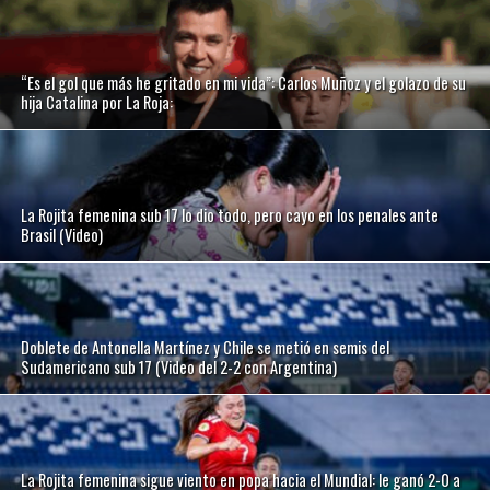
“Es el gol que más he gritado en mi vida”: Carlos Muñoz y el golazo de su
hija Catalina por La Roja:
La Rojita femenina sub 17 lo dio todo, pero cayo en los penales ante
Brasil (Video)
Doblete de Antonella Martínez y Chile se metió en semis del
Sudamericano sub 17 (Video del 2-2 con Argentina)
La Rojita femenina sigue viento en popa hacia el Mundial: le ganó 2-0 a