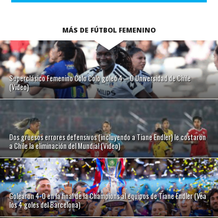
MÁS DE FÚTBOL FEMENINO
Superclásico Femenino Colo Colo goleó 4 – 0 Universidad de Chile
(Video)
Dos gruesos errores defensivos (incluyendo a Tiane Endler) le costaron
a Chile la eliminación del Mundial (Video)
Golearon 4-0 en la final de la Champions al equipos de Tiane Endler (Vea
los 4 goles del Barcelona)