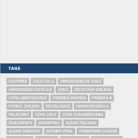
TAGS
FEATURED
COLO COLO
UNIVERSIDAD DE CHILE
UNIVERSIDAD CATÓLICA
CHILE
SELECCIÓN CHILENA
COPA LIBERTADORES
PRIMERA DIVISIÓN
PRIMERA B
FUTBOL CHILENO
DESTACADOS
UNIÓN ESPAÑOLA
PALESTINO
COPA CHILE
COPA SUDAMERICANA
HUACHIPATO
ARGENTINA
AUDAX ITALIANO
ALEXIS SÁNCHEZ
ARTURO VIDAL
CHAMPIONS LEAGUE