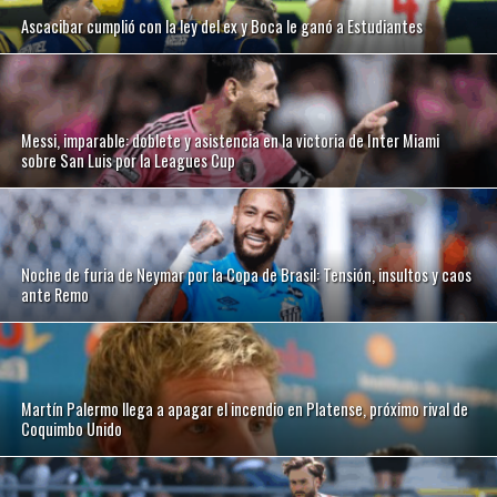
Ascacibar cumplió con la ley del ex y Boca le ganó a Estudiantes
Messi, imparable: doblete y asistencia en la victoria de Inter Miami
sobre San Luis por la Leagues Cup
Noche de furia de Neymar por la Copa de Brasil: Tensión, insultos y caos
ante Remo
Martín Palermo llega a apagar el incendio en Platense, próximo rival de
Coquimbo Unido