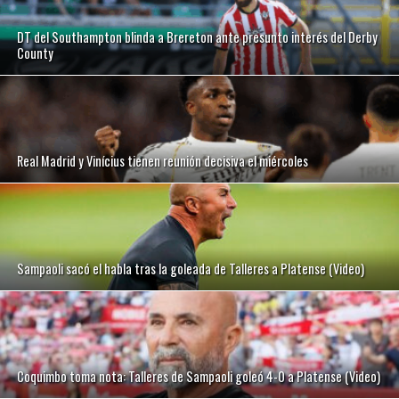
DT del Southampton blinda a Brereton ante presunto interés del Derby
County
Real Madrid y Vinícius tienen reunión decisiva el miércoles
Sampaoli sacó el habla tras la goleada de Talleres a Platense (Video)
Coquimbo toma nota: Talleres de Sampaoli goleó 4-0 a Platense (Video)