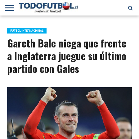
PRIMERA
DIVISIÓN
PRIMERA
SELECCIÓN
CHILENOS
FÚTBOL
B
CHILENA
EN EL
INTERNACIONAL
FÚTBOL INTERNACIONAL
MUNDO
Gareth Bale niega que frente
a Inglaterra juegue su último
partido con Gales