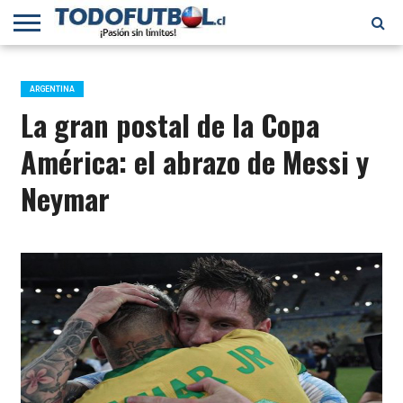
PRIMERA
DIVISIÓN
PRIMERA
SELECCIÓN
CHILENOS
FÚTBOL
B
CHILENA
EN EL
INTERNACIONAL
ARGENTINA
MUNDO
La gran postal de la Copa
América: el abrazo de Messi y
Neymar