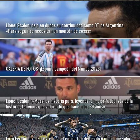
Lionel Scaloni dejo en dudas su continuidad como DT de Argentina:
«Para seguir se necesitan un montón de cosas»
GALERÍA DE FOTOS: ¡España campeón del Mundo 2026!
Lionel Scaloni: «Messi es historia pura, leyenda. El mejor futbolista de la
historia, tenemos que valorar lo que hace a los 39 años»
Enzo Fernández: «El festejo en el gol no fue dedicado a nadie, me salió