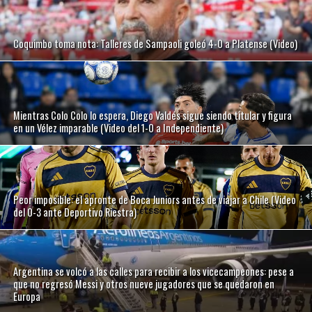
Coquimbo toma nota: Talleres de Sampaoli goleó 4-0 a Platense (Video)
Mientras Colo Colo lo espera, Diego Valdés sigue siendo titular y figura
en un Vélez imparable (Video del 1-0 a Independiente)
Peor imposible: el apronte de Boca Juniors antes de viajar a Chile (Video
del 0-3 ante Deportivo Riestra)
Argentina se volcó a las calles para recibir a los vicecampeones: pese a
que no regresó Messi y otros nueve jugadores que se quedaron en
Europa