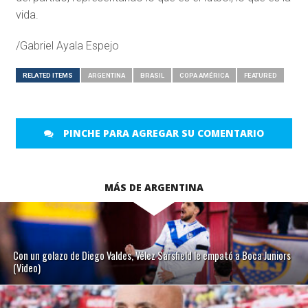
vida.
/Gabriel Ayala Espejo
RELATED ITEMS
ARGENTINA
BRASIL
COPA AMÉRICA
FEATURED
PINCHE PARA AGREGAR SU COMENTARIO
MÁS DE ARGENTINA
Con un golazo de Diego Valdes, Vélez Sarsfield le empató a Boca Juniors
(Video)