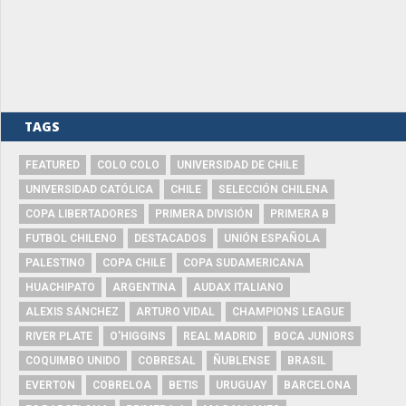
TAGS
FEATURED
COLO COLO
UNIVERSIDAD DE CHILE
UNIVERSIDAD CATÓLICA
CHILE
SELECCIÓN CHILENA
COPA LIBERTADORES
PRIMERA DIVISIÓN
PRIMERA B
FUTBOL CHILENO
DESTACADOS
UNIÓN ESPAÑOLA
PALESTINO
COPA CHILE
COPA SUDAMERICANA
HUACHIPATO
ARGENTINA
AUDAX ITALIANO
ALEXIS SÁNCHEZ
ARTURO VIDAL
CHAMPIONS LEAGUE
RIVER PLATE
O'HIGGINS
REAL MADRID
BOCA JUNIORS
COQUIMBO UNIDO
COBRESAL
ÑUBLENSE
BRASIL
EVERTON
COBRELOA
BETIS
URUGUAY
BARCELONA