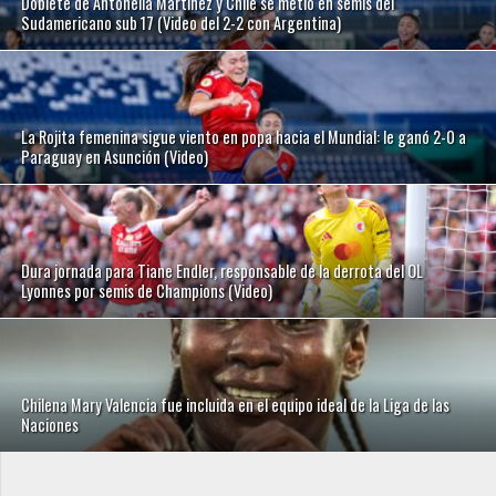
Doblete de Antonella Martínez y Chile se metió en semis del
Sudamericano sub 17 (Video del 2-2 con Argentina)
La Rojita femenina sigue viento en popa hacia el Mundial: le ganó 2-0 a
Paraguay en Asunción (Video)
Dura jornada para Tiane Endler, responsable de la derrota del OL
Lyonnes por semis de Champions (Video)
Chilena Mary Valencia fue incluida en el equipo ideal de la Liga de las
Naciones