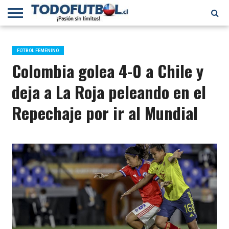
PRIMERA
DIVISIÓN
PRIMERA
SELECCIÓN
CHILENOS
FÚTBOL
B
CHILENA
EN EL
INTERNACIONAL
FÚTBOL FEMENINO
MUNDO
Colombia golea 4-0 a Chile y
deja a La Roja peleando en el
Repechaje por ir al Mundial