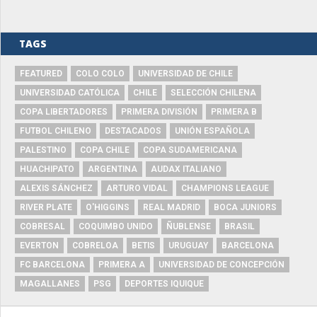
TAGS
FEATURED
COLO COLO
UNIVERSIDAD DE CHILE
UNIVERSIDAD CATÓLICA
CHILE
SELECCIÓN CHILENA
COPA LIBERTADORES
PRIMERA DIVISIÓN
PRIMERA B
FUTBOL CHILENO
DESTACADOS
UNIÓN ESPAÑOLA
PALESTINO
COPA CHILE
COPA SUDAMERICANA
HUACHIPATO
ARGENTINA
AUDAX ITALIANO
ALEXIS SÁNCHEZ
ARTURO VIDAL
CHAMPIONS LEAGUE
RIVER PLATE
O'HIGGINS
REAL MADRID
BOCA JUNIORS
COBRESAL
COQUIMBO UNIDO
ÑUBLENSE
BRASIL
EVERTON
COBRELOA
BETIS
URUGUAY
BARCELONA
FC BARCELONA
PRIMERA A
UNIVERSIDAD DE CONCEPCIÓN
MAGALLANES
PSG
DEPORTES IQUIQUE