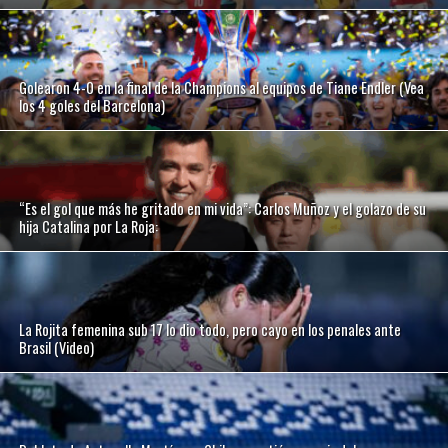
Golearon 4-0 en la final de la Champions al equipos de Tiane Endler (Vea
los 4 goles del Barcelona)
“Es el gol que más he gritado en mi vida”: Carlos Muñoz y el golazo de su
hija Catalina por La Roja:
La Rojita femenina sub 17 lo dio todo, pero cayo en los penales ante
Brasil (Video)