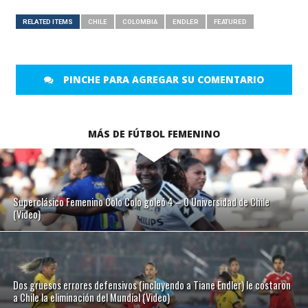
RELATED ITEMS
CHILE
COLOMBIA
ENDLER
FEATURED
PINCHE PARA AGREGAR SU COMENTARIO
MÁS DE FÚTBOL FEMENINO
Superclásico Femenino Colo Colo goleó 4 – 0 Universidad de Chile
(Video)
Dos gruesos errores defensivos (incluyendo a Tiane Endler) le costaron
a Chile la eliminación del Mundial (Video)