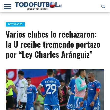
PRIMERA
DIVISIÓN
PRIMERA
SELECCIÓN
CHILENOS
FÚTBOL
B
CHILENA
EN EL
INTERNACIONAL
DESTACADOS
MUNDO
Varios clubes lo rechazaron:
la U recibe tremendo portazo
por “Ley Charles Aránguiz”