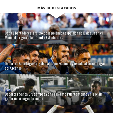
MÁS DE DESTACADOS
Copa Libertadores: árbitro de la polémica expulsión de Balogun en el
Mundial dirigirá a la UC ante Estudiantes
Deportes Antofagasta golea a Unión Española y escala al tercer lugar
del Ascenso
Deportes Santa Cruz empata en casa ante Puerto Montt y sigue sin
ganar en la segunda rueda