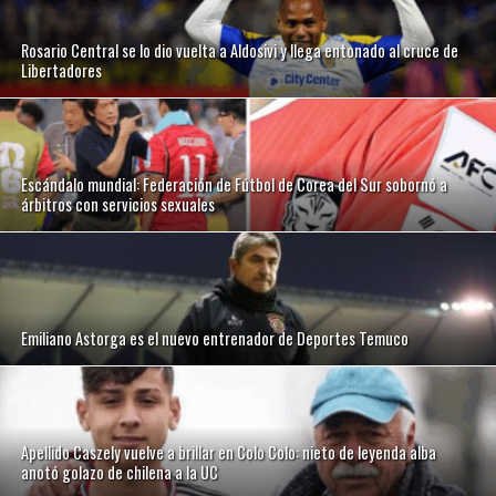
Rosario Central se lo dio vuelta a Aldosivi y llega entonado al cruce de
Libertadores
Escándalo mundial: Federación de Fútbol de Corea del Sur sobornó a
árbitros con servicios sexuales
Emiliano Astorga es el nuevo entrenador de Deportes Temuco
Apellido Caszely vuelve a brillar en Colo Colo: nieto de leyenda alba
anotó golazo de chilena a la UC