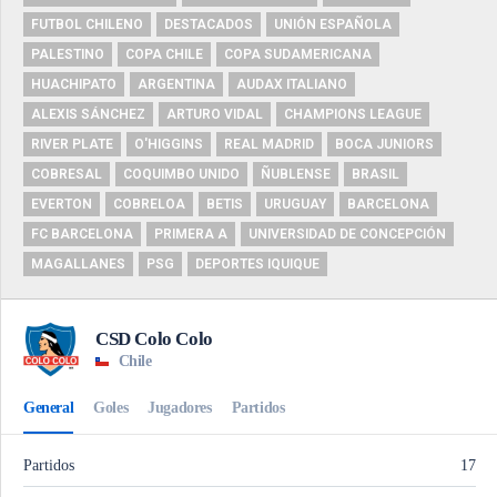
FUTBOL CHILENO
DESTACADOS
UNIÓN ESPAÑOLA
PALESTINO
COPA CHILE
COPA SUDAMERICANA
HUACHIPATO
ARGENTINA
AUDAX ITALIANO
ALEXIS SÁNCHEZ
ARTURO VIDAL
CHAMPIONS LEAGUE
RIVER PLATE
O'HIGGINS
REAL MADRID
BOCA JUNIORS
COBRESAL
COQUIMBO UNIDO
ÑUBLENSE
BRASIL
EVERTON
COBRELOA
BETIS
URUGUAY
BARCELONA
FC BARCELONA
PRIMERA A
UNIVERSIDAD DE CONCEPCIÓN
MAGALLANES
PSG
DEPORTES IQUIQUE