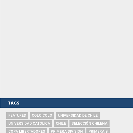
TAGS
FEATURED
COLO COLO
UNIVERSIDAD DE CHILE
UNIVERSIDAD CATÓLICA
CHILE
SELECCIÓN CHILENA
COPA LIBERTADORES
PRIMERA DIVISIÓN
PRIMERA B