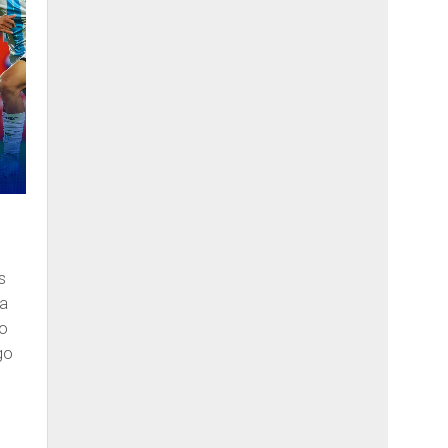
s
na
go
go