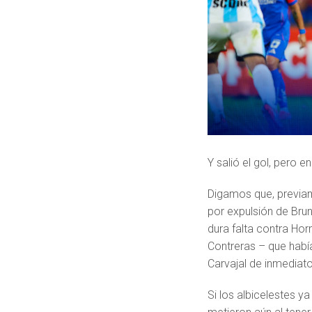
Y salió el gol, pero e
Digamos que, previam
por expulsión de Bru
dura falta contra Hor
Contreras – que habí
Carvajal de inmediato
Si los albicelestes y