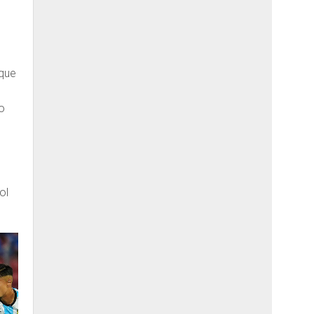
rque
o
ol