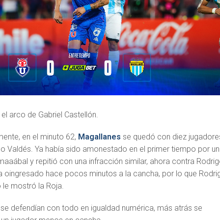
n el arco de Gabriel Castellón.
ente, en el minuto 62,
Magallanes
se quedó con diez jugadore
no Valdés. Ya había sido amonestado en el primer tiempo por u
maaábal y repitió con una infracción similar, ahora contra Rodri
a oingresado hace pocos minutos a la cancha, por lo que Rodri
 le mostró la Roja.
a se defendían con todo en igualdad numérica, más atrás se