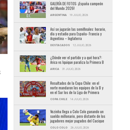
GALERÍA DE FOTOS: ¡España campeón
del Mundo 2026!
ARGENTINA
19 JULIO, 2026
Así se jugarán las semifinales: horario,
día y estadio para España- Francia y
Argentina – Inglaterra
DESTACADOS
12 JULIO, 2026
¿Dónde ver el partido y a qué hora?:
Arica vs Iquique paraliza la Primera B
ARICA
31 JULIO, 2026
S
Resultados de la Copa Chile: en el
norte mandaron los equipos de la B y
en el Sur los de la Liga de Primera
COPA CHILE
14 JULIO, 2026
Vozinha llega a Colo Colo ganando un
sueldo millonario, pero distante de los
jugadores mejor pagados del Cacique
COLO COLO
26 JULIO, 2026