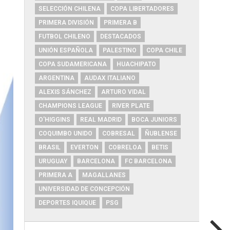
SELECCIÓN CHILENA
COPA LIBERTADORES
PRIMERA DIVISIÓN
PRIMERA B
FUTBOL CHILENO
DESTACADOS
UNIÓN ESPAÑOLA
PALESTINO
COPA CHILE
COPA SUDAMERICANA
HUACHIPATO
ARGENTINA
AUDAX ITALIANO
ALEXIS SÁNCHEZ
ARTURO VIDAL
CHAMPIONS LEAGUE
RIVER PLATE
O'HIGGINS
REAL MADRID
BOCA JUNIORS
COQUIMBO UNIDO
COBRESAL
ÑUBLENSE
BRASIL
EVERTON
COBRELOA
BETIS
URUGUAY
BARCELONA
FC BARCELONA
PRIMERA A
MAGALLANES
UNIVERSIDAD DE CONCEPCIÓN
DEPORTES IQUIQUE
PSG