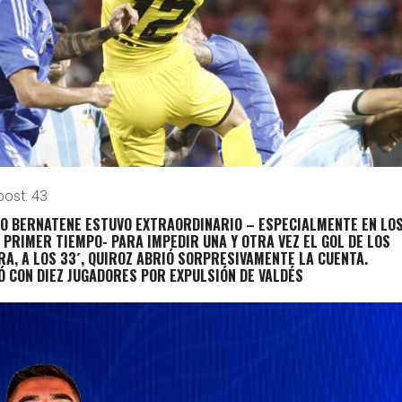
post:
43
YO
BERNATENE ESTUVO EXTRAORDINARIO – ESPECIALMENTE EN LO
 PRIMER TIEMPO- PARA IMPEDIR UNA Y OTRA VEZ EL GOL DE LOS
RA, A LOS 33´, QUIROZ ABRIÓ SORPRESIVAMENTE LA CUENTA.
 CON DIEZ JUGADORES POR EXPULSIÓN DE VALDÉS