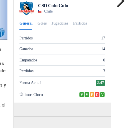
n
as
 de
s y
 el