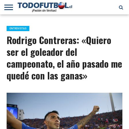
PRIMERA
DIVISIÓN
PRIMERA
SELECCIÓN
CHILENOS
FÚTBOL
B
CHILENA
EN EL
INTERNACIONAL
ENTREVISTAS
MUNDO
Rodrigo Contreras: «Quiero
ser el goleador del
campeonato, el año pasado me
quedé con las ganas»