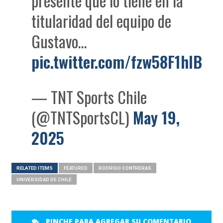
presente que lo tiene en la
titularidad del equipo de
Gustavo…
pic.twitter.com/fzw58F1hlB
— TNT Sports Chile
(@TNTSportsCL)
May 19,
2025
RELATED ITEMS
FEATURED
RODRIGO CONTRERAS
UNIVERSIDAD DE CHILE
PINCHE PARA AGREGAR SU COMENTARIO