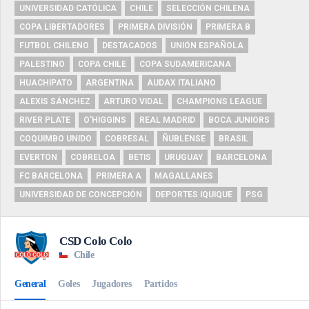
UNIVERSIDAD CATÓLICA
CHILE
SELECCIÓN CHILENA
COPA LIBERTADORES
PRIMERA DIVISIÓN
PRIMERA B
FUTBOL CHILENO
DESTACADOS
UNIÓN ESPAÑOLA
PALESTINO
COPA CHILE
COPA SUDAMERICANA
HUACHIPATO
ARGENTINA
AUDAX ITALIANO
ALEXIS SÁNCHEZ
ARTURO VIDAL
CHAMPIONS LEAGUE
RIVER PLATE
O'HIGGINS
REAL MADRID
BOCA JUNIORS
COQUIMBO UNIDO
COBRESAL
ÑUBLENSE
BRASIL
EVERTON
COBRELOA
BETIS
URUGUAY
BARCELONA
FC BARCELONA
PRIMERA A
MAGALLANES
UNIVERSIDAD DE CONCEPCIÓN
DEPORTES IQUIQUE
PSG