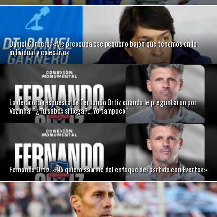
Daniel Garnero: «Me preocupa ese pequeño bajón que tenemos en lo
individual y colectivo»
La decidora respuesta de Fernando Ortiz cuando le preguntaron por
Vozinha: “¿Tú sabes si llega?… Yo tampoco”
Fernando Ortiz: «No quiero salirme del enfoque del partido con Everton»