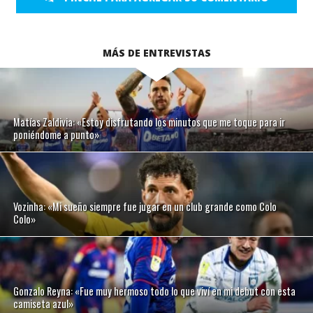
MÁS DE ENTREVISTAS
Matías Zaldivia: «Estoy disfrutando los minutos que me toque para ir
poniéndome a punto»
Vozinha: «Mi sueño siempre fue jugar en un club grande como Colo
Colo»
Gonzalo Reyna: «Fue muy hermoso todo lo que viví en mi debut con esta
camiseta azul»