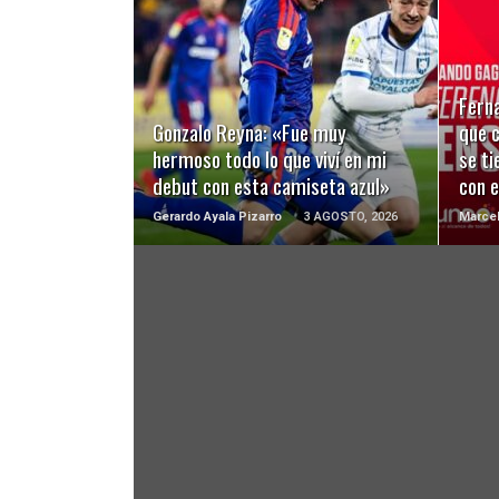
LEER MÁS
Ferna
Gonzalo Reyna: «Fue muy
que c
hermoso todo lo que viví en mi
se ti
debut con esta camiseta azul»
con e
Gerardo Ayala Pizarro
3 AGOSTO, 2026
Marcel