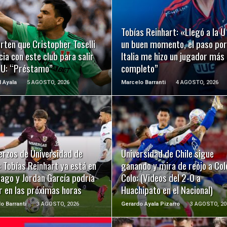
LEER MÁS
LEER MÁS
Tobías Reinhart: «Llegó a la U
rten que Cristopher Toselli
un buen momento, el paso por
ia con este club para salir
Italia me hizo un jugador más
a U: “Préstamo”
completo”
l Ayala
5 AGOSTO, 2026
Marcelo Barranti
4 AGOSTO, 2026
LEER MÁS
LEER MÁS
erzos de Universidad de
Universidad de Chile sigue
: Tobías Reinhart ya está en
ganando y mira de reojo a Col
ago y Jordan García podría
Colo: (Videos del 2-0 a
r en las próximas horas
Huachipato en el Nacional)
o Barranti
3 AGOSTO, 2026
Gerardo Ayala Pizarro
3 AGOSTO, 20