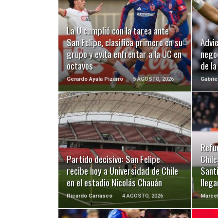
LEER MÁS
La U cumplió con la tarea ante
San Felipe, clasifica primero en su
Advie
grupo y evita enfrentar a la UC en
negoc
octavos
de l
Gerardo Ayala Pizarro
5 AGOSTO, 2026
Gabrie
LEER MÁS
Refu
Partido decisivo: San Felipe
Chile
recibe hoy a Universidad de Chile
Santi
en el estadio Nicolás Chauán
llega
Ricardo Carrasco
4 AGOSTO, 2026
Marcel