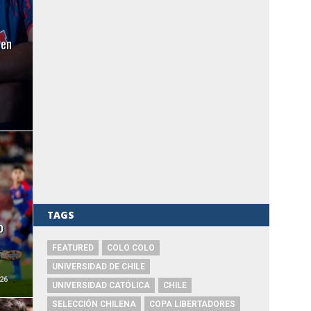
 en
TAGS
o
FEATURED
COLO COLO
UNIVERSIDAD DE CHILE
26
UNIVERSIDAD CATÓLICA
CHILE
SELECCIÓN CHILENA
COPA LIBERTADORES