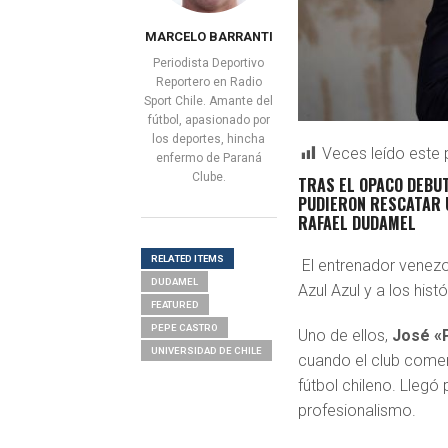
MARCELO BARRANTI
Periodista Deportivo
Reportero en Radio
Sport Chile. Amante del
fútbol, apasionado por
los deportes, hincha
Veces leído este 
enfermo de Paraná
Clube.
TRAS EL OPACO DEBU
PUDIERON RESCATAR 
RAFAEL DUDAMEL
RELATED ITEMS
El entrenador venezo
DUDAMEL
Azul Azul y a los hist
FEATURED
PEPE CASTRO
Uno de ellos,
José «
UNIVERSIDAD DE CHILE
cuando el club comen
fútbol chileno. Llegó
profesionalismo.