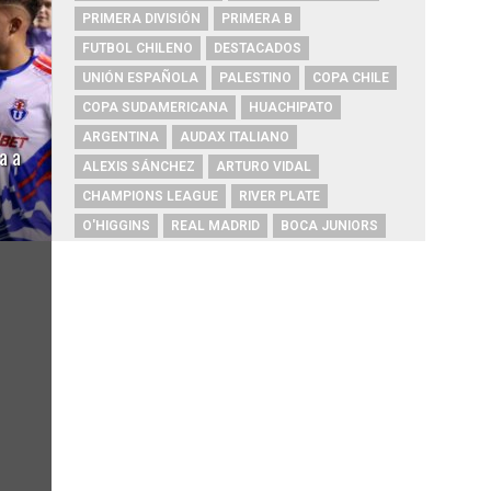
PRIMERA DIVISIÓN
PRIMERA B
FUTBOL CHILENO
DESTACADOS
UNIÓN ESPAÑOLA
PALESTINO
COPA CHILE
COPA SUDAMERICANA
HUACHIPATO
ARGENTINA
AUDAX ITALIANO
a a
ALEXIS SÁNCHEZ
ARTURO VIDAL
CHAMPIONS LEAGUE
RIVER PLATE
O'HIGGINS
REAL MADRID
BOCA JUNIORS
COBRESAL
COQUIMBO UNIDO
ÑUBLENSE
BRASIL
EVERTON
COBRELOA
BETIS
URUGUAY
BARCELONA
FC BARCELONA
PRIMERA A
UNIVERSIDAD DE CONCEPCIÓN
MAGALLANES
PSG
DEPORTES IQUIQUE