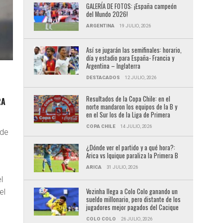
GALERÍA DE FOTOS: ¡España campeón
del Mundo 2026!
ARGENTINA
19 JULIO, 2026
Así se jugarán las semifinales: horario,
día y estadio para España- Francia y
Argentina – Inglaterra
DESTACADOS
12 JULIO, 2026
Resultados de la Copa Chile: en el
RA
norte mandaron los equipos de la B y
en el Sur los de la Liga de Primera
COPA CHILE
14 JULIO, 2026
 de
¿Dónde ver el partido y a qué hora?:
Arica vs Iquique paraliza la Primera B
ARICA
31 JULIO, 2026
l
Vozinha llega a Colo Colo ganando un
el
sueldo millonario, pero distante de los
jugadores mejor pagados del Cacique
COLO COLO
26 JULIO, 2026