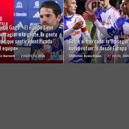
LEER MÁS
LEER MÁS
ndo Gago: «El equipo tiene
ontagiar a la gente, la gente
ene que sentir identificada
Golpe al mercado: la U asegur
l equipo»
nuevo refuerzo desde Europa
o Barranti
2 AGOSTO, 2026
Christian Ayala Rojas
31 JULIO, 2026