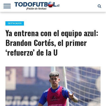
PRIMERA
DIVISIÓN
PRIMERA
SELECCIÓN
CHILENOS
FÚTBOL
B
CHILENA
EN EL
INTERNACIONAL
DESTACADOS
MUNDO
Ya entrena con el equipo azul:
Brandon Cortés, el primer
‘refuerzo’ de la U