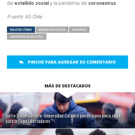
del
estallido social
y la pandemia del
coronavirus
.
/Fuente: AS Chile
RELATED ITEMS
BRANDON CORTES
FEATURED
UNIVERSIDAD DE CHILE
PINCHE PARA AGREGAR SU COMENTARIO
MÁS DE DESTACADOS
Sufre Daniel Garnero: Universidad Católica pierde a una pieza clave
para la Copa Libertadores