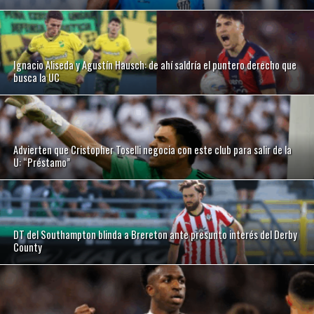
Ignacio Aliseda y Agustín Hausch: de ahí saldría el puntero derecho que
busca la UC
Advierten que Cristopher Toselli negocia con este club para salir de la
U: “Préstamo”
DT del Southampton blinda a Brereton ante presunto interés del Derby
County