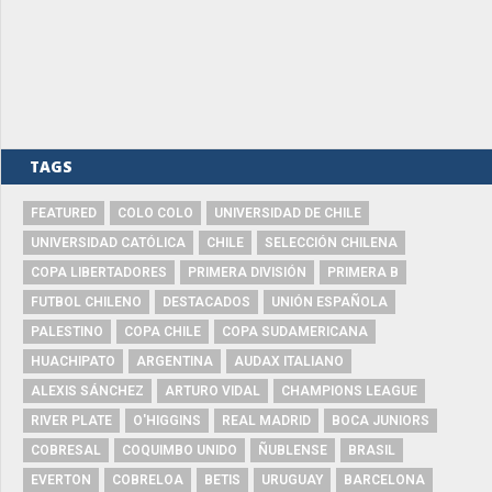
TAGS
FEATURED
COLO COLO
UNIVERSIDAD DE CHILE
UNIVERSIDAD CATÓLICA
CHILE
SELECCIÓN CHILENA
COPA LIBERTADORES
PRIMERA DIVISIÓN
PRIMERA B
FUTBOL CHILENO
DESTACADOS
UNIÓN ESPAÑOLA
PALESTINO
COPA CHILE
COPA SUDAMERICANA
HUACHIPATO
ARGENTINA
AUDAX ITALIANO
ALEXIS SÁNCHEZ
ARTURO VIDAL
CHAMPIONS LEAGUE
RIVER PLATE
O'HIGGINS
REAL MADRID
BOCA JUNIORS
COBRESAL
COQUIMBO UNIDO
ÑUBLENSE
BRASIL
EVERTON
COBRELOA
BETIS
URUGUAY
BARCELONA