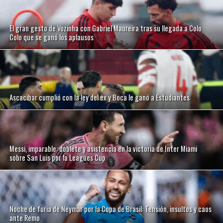
El gran gesto de Vozinha con Gabriel Maureira tras su llegada a Colo
Colo que se ganó los aplausos
Ascacibar cumplió con la ley del ex y Boca le ganó a Estudiantes
Messi, imparable: doblete y asistencia en la victoria de Inter Miami
sobre San Luis por la Leagues Cup
Noche de furia de Neymar por la Copa de Brasil: Tensión, insultos y caos
ante Remo