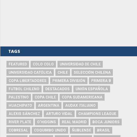
TAGS
FEATURED
COLO COLO
UNIVERSIDAD DE CHILE
UNIVERSIDAD CATÓLICA
CHILE
SELECCIÓN CHILENA
COPA LIBERTADORES
PRIMERA DIVISIÓN
PRIMERA B
FUTBOL CHILENO
DESTACADOS
UNIÓN ESPAÑOLA
PALESTINO
COPA CHILE
COPA SUDAMERICANA
HUACHIPATO
ARGENTINA
AUDAX ITALIANO
ALEXIS SÁNCHEZ
ARTURO VIDAL
CHAMPIONS LEAGUE
RIVER PLATE
O'HIGGINS
REAL MADRID
BOCA JUNIORS
COBRESAL
COQUIMBO UNIDO
ÑUBLENSE
BRASIL