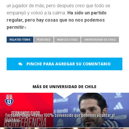
un jugador de más, pero después creo que todo se
emparejó y volvió a la calma.
Ha sido un partido
regular, pero hay cosas que no nos podemos
permitir
«.
RELATED ITEMS
FEATURED
MARCELO DÍAZ
UNIVERSIDAD DE CHILE
PINCHE PARA AGREGAR SU COMENTARIO
MÁS DE UNIVERSIDAD DE CHILE
Fernando Gago: «Estoy 100% convencido que podemos alcanzar al
puntero»