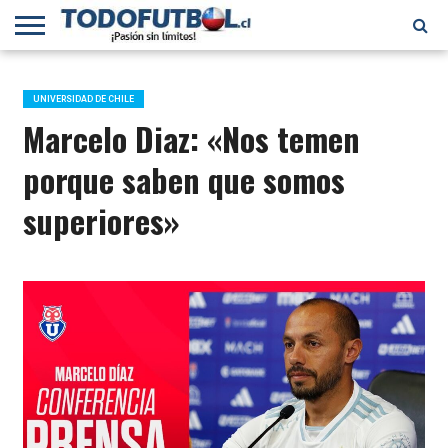
PRIMERA
DIVISIÓN
PRIMERA
SELECCIÓN
CHILENOS
FÚTBOL
B
CHILENA
EN EL
INTERNACIONAL
UNIVERSIDAD DE CHILE
MUNDO
Marcelo Diaz: «Nos temen
porque saben que somos
superiores»