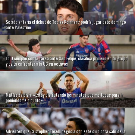
Se adelantaría el debut de Tobías Reinhart: podría jugar este domingo
ante Palestino
La U cumplió con la tarea ante San Felipe, clasifica primero en su grupo
y evita enfrentar a la UC en octavos
Matías Zaldivia: «Estoy disfrutando los minutos que me toque para ir
poniéndome a punto»
Advierten que Cristopher Toselli negocia con este club para salir de la