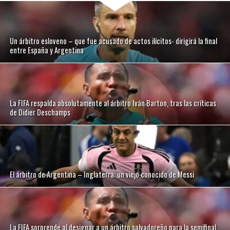
Un árbitro esloveno – que fue acusado de actos ilícitos- dirigirá la final
entre España y Argentina
La FIFA respalda absolutamente al árbitro Iván Barton, tras las críticas
de Didier Deschamps
El árbitro de Argentina – Inglaterra: un viejo conocido de Messi
La FIFA sorprende al designar a un árbitro salvadoreño para la semifinal