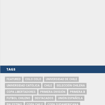
TAGS
FEATURED
COLO COLO
UNIVERSIDAD DE CHILE
UNIVERSIDAD CATÓLICA
CHILE
SELECCIÓN CHILENA
COPA LIBERTADORES
PRIMERA DIVISIÓN
PRIMERA B
FUTBOL CHILENO
DESTACADOS
UNIÓN ESPAÑOLA
PALESTINO
COPA CHILE
COPA SUDAMERICANA