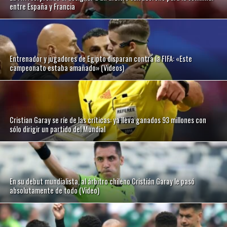
entre España y Francia
Entrenador y jugadores de Egipto disparan contra la FIFA: «Este
campeonato estaba amañado» (Videos)
Cristian Garay se ríe de las críticas: ya lleva ganados 93 millones con
sólo dirigir un partido del Mundial
En su debut mundialista, al árbitro chileno Cristián Garay le pasó
absolutamente de todo (Video)