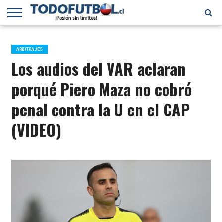
PRIMERA
DIVISIÓN
PRIMERA
SELECCIÓN
CHILENOS
FÚTBOL
B
CHILENA
EN EL
INTERNACIONAL
ARBITRAJES
MUNDO
Los audios del VAR aclaran
porqué Piero Maza no cobró
penal contra la U en el CAP
(VIDEO)