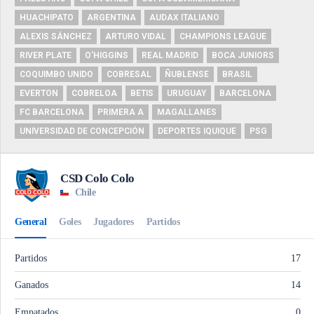
HUACHIPATO
ARGENTINA
AUDAX ITALIANO
ALEXIS SÁNCHEZ
ARTURO VIDAL
CHAMPIONS LEAGUE
RIVER PLATE
O'HIGGINS
REAL MADRID
BOCA JUNIORS
COQUIMBO UNIDO
COBRESAL
ÑUBLENSE
BRASIL
EVERTON
COBRELOA
BETIS
URUGUAY
BARCELONA
FC BARCELONA
PRIMERA A
MAGALLANES
UNIVERSIDAD DE CONCEPCIÓN
DEPORTES IQUIQUE
PSG