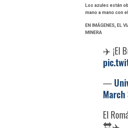
Los azules están ob
mano a mano con el
EN IMÁGENES, EL V
MINERA
✈️ ¡El 
pic.tw
—
Uni
March 
El Romá
🔛✈️