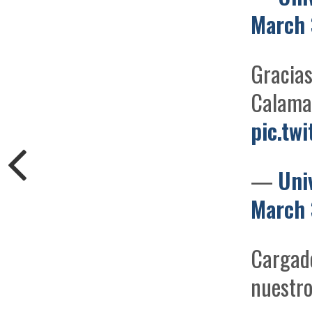
March 
Gracias
Calama
pic.tw
—
Uni
March 
Cargado
nuestr