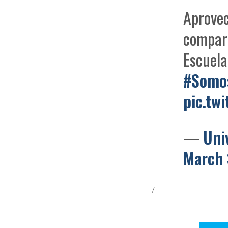
Aprovec
compart
Escuela
#Somos
pic.tw
—
Uni
March 
/