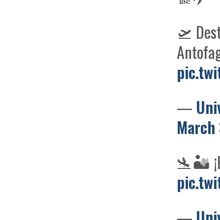
🛫 Dest
Antofa
pic.tw
—
Uni
March 
🛬🏜️ ¡
pic.tw
—
Uni