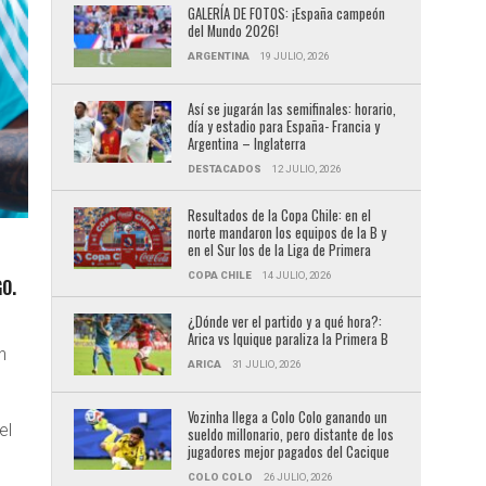
GALERÍA DE FOTOS: ¡España campeón
del Mundo 2026!
ARGENTINA
19 JULIO, 2026
Así se jugarán las semifinales: horario,
día y estadio para España- Francia y
Argentina – Inglaterra
DESTACADOS
12 JULIO, 2026
Resultados de la Copa Chile: en el
norte mandaron los equipos de la B y
en el Sur los de la Liga de Primera
COPA CHILE
14 JULIO, 2026
O.
¿Dónde ver el partido y a qué hora?:
Arica vs Iquique paraliza la Primera B
n
ARICA
31 JULIO, 2026
Vozinha llega a Colo Colo ganando un
el
sueldo millonario, pero distante de los
jugadores mejor pagados del Cacique
COLO COLO
26 JULIO, 2026