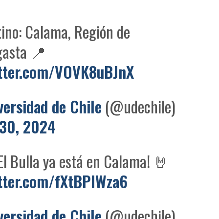
ino: Calama, Región de
gasta 📍
itter.com/VOVK8uBJnX
versidad de Chile
(@udechile)
30, 2024
El Bulla ya está en Calama! 🤘
itter.com/fXtBPIWza6
versidad de Chile
(@udechile)