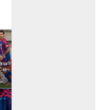
e
en su
C en
26