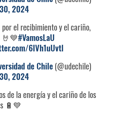
30, 2024
 por el recibimiento y el cariño,
 🤘💙
#VamosLaU
itter.com/6IVh1uUvtI
versidad de Chile
(@udechile)
30, 2024
s de la energía y el cariño de los
os 🔋💙