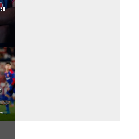
 en
o
26