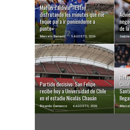
LEER MÁS
Matías Zaldivia: «Estoy
disfrutando los minutos que me
Advie
toque para ir poniéndome a
negoc
punto»
de l
Marcelo Barranti
5 AGOSTO, 2026
Gabrie
LEER MÁS
Refu
Partido decisivo: San Felipe
Chile
recibe hoy a Universidad de Chile
Santi
en el estadio Nicolás Chauán
llega
Ricardo Carrasco
4 AGOSTO, 2026
Marcel