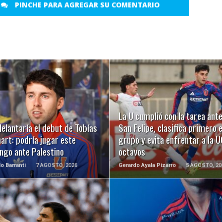
PINCHE PARA AGREGAR SU COMENTARIO
LEER MÁS
LEER MÁS
La U cumplió con la tarea ant
elantaría el debut de Tobías
San Felipe, clasifica primero 
art: podría jugar este
grupo y evita enfrentar a la U
ngo ante Palestino
octavos
o Barranti
7 AGOSTO, 2026
Gerardo Ayala Pizarro
5 AGOSTO, 20