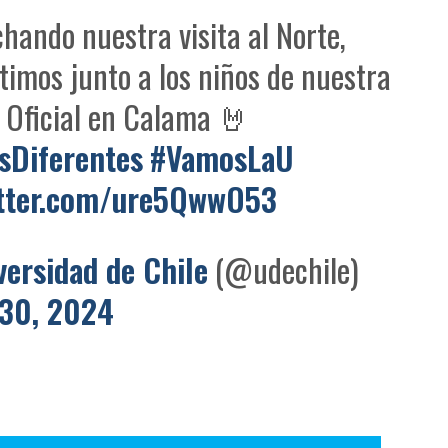
hando nuestra visita al Norte,
imos junto a los niños de nuestra
 Oficial en Calama 🤘
Diferentes
#VamosLaU
itter.com/ure5QwwO53
versidad de Chile
(@udechile)
30, 2024