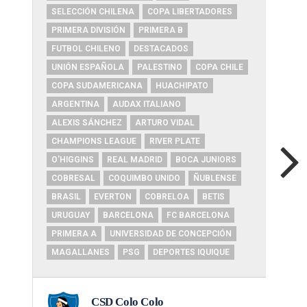
SELECCIÓN CHILENA
COPA LIBERTADORES
PRIMERA DIVISIÓN
PRIMERA B
FUTBOL CHILENO
DESTACADOS
UNIÓN ESPAÑOLA
PALESTINO
COPA CHILE
COPA SUDAMERICANA
HUACHIPATO
ARGENTINA
AUDAX ITALIANO
ALEXIS SÁNCHEZ
ARTURO VIDAL
CHAMPIONS LEAGUE
RIVER PLATE
O'HIGGINS
REAL MADRID
BOCA JUNIORS
COBRESAL
COQUIMBO UNIDO
ÑUBLENSE
BRASIL
EVERTON
COBRELOA
BETIS
URUGUAY
BARCELONA
FC BARCELONA
PRIMERA A
UNIVERSIDAD DE CONCEPCIÓN
MAGALLANES
PSG
DEPORTES IQUIQUE