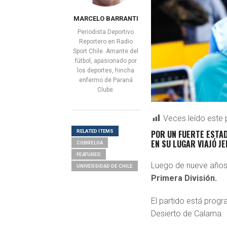
MARCELO BARRANTI
Periodista Deportivo
Reportero en Radio
Sport Chile. Amante del
fútbol, apasionado por
los deportes, hincha
enfermo de Paraná
Clube.
Veces leído este 
RELATED ITEMS
POR UN FUERTE ESTAD
EN SU LUGAR VIAJÓ J
COBRELOA
FEATURED
Luego de nueve año
UNIVERSIDAD DE CHILE
Primera División.
El partido está prog
Desierto de Calama.