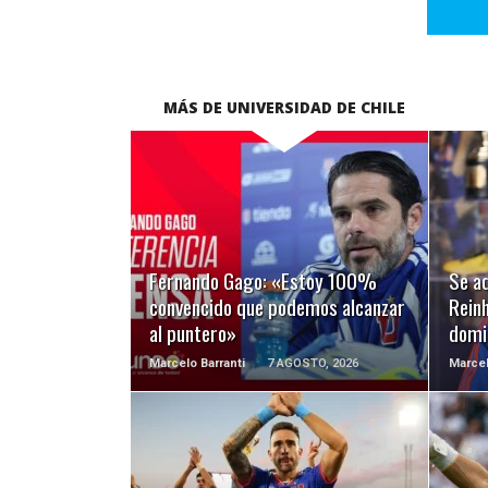
MÁS DE UNIVERSIDAD DE CHILE
LEER MÁS
Fernando Gago: «Estoy 100%
Se ad
convencido que podemos alcanzar
Reinh
al puntero»
domi
Marcelo Barranti
7 AGOSTO, 2026
Marcel