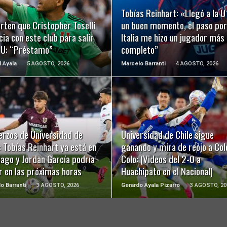
LEER MÁS
LEER MÁS
Tobías Reinhart: «Llegó a la U
rten que Cristopher Toselli
un buen momento, el paso por
ia con este club para salir
Italia me hizo un jugador más
a U: “Préstamo”
completo”
l Ayala
5 AGOSTO, 2026
Marcelo Barranti
4 AGOSTO, 2026
LEER MÁS
LEER MÁS
erzos de Universidad de
Universidad de Chile sigue
: Tobías Reinhart ya está en
ganando y mira de reojo a Col
ago y Jordan García podría
Colo: (Videos del 2-0 a
r en las próximas horas
Huachipato en el Nacional)
o Barranti
3 AGOSTO, 2026
Gerardo Ayala Pizarro
3 AGOSTO, 20