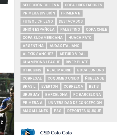
SELECCIÓN CHILENA
COPA LIBERTADORES
PRIMERA DIVISIÓN
PRIMERA B
FUTBOL CHILENO
DESTACADOS
UNIÓN ESPAÑOLA
PALESTINO
COPA CHILE
COPA SUDAMERICANA
HUACHIPATO
ARGENTINA
AUDAX ITALIANO
ALEXIS SÁNCHEZ
ARTURO VIDAL
CHAMPIONS LEAGUE
RIVER PLATE
O'HIGGINS
REAL MADRID
BOCA JUNIORS
COBRESAL
COQUIMBO UNIDO
ÑUBLENSE
BRASIL
EVERTON
COBRELOA
BETIS
URUGUAY
BARCELONA
FC BARCELONA
PRIMERA A
UNIVERSIDAD DE CONCEPCIÓN
MAGALLANES
PSG
DEPORTES IQUIQUE
en
ue