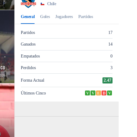
uco
026
a