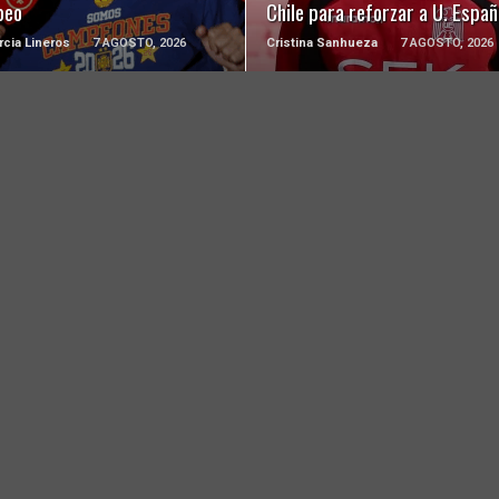
peo
Chile para reforzar a U. Españ
rcia Lineros
7 AGOSTO, 2026
Cristina Sanhueza
7 AGOSTO, 2026