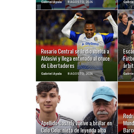
Gabriel Ayala
8 AGOSTO, 2026
Gabrie
LEER MÁS
Rosario Central se lo dio vuelta a
Escá
Aldosivi y llega entonado al cruce
Fútbo
de Libertadores
árbit
Gabriel Ayala
8 AGOSTO, 2026
Gabrie
LEER MÁS
Rodri
Apellido Caszely vuelve a brillar en
Mundi
Colo Colo: nieto de leyenda alba
Barc