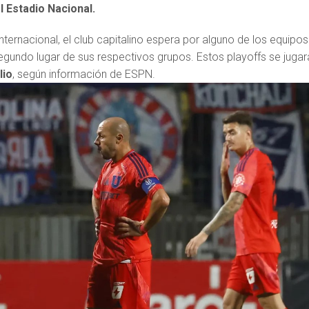
l Estadio Nacional.
internacional, el club capitalino espera por alguno de los equipos
egundo lugar de sus respectivos grupos. Estos playoffs se jugar
lio
, según información de ESPN.