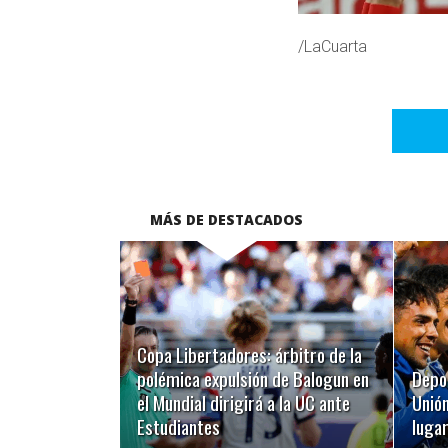
/LaCuarta
MÁS DE DESTACADOS
LEER MÁS
Copa Libertadores: árbitro de la
polémica expulsión de Balogun en
Depo
el Mundial dirigirá a la UC ante
Unión
Estudiantes
luga