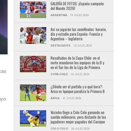
GALERÍA DE FOTOS: ¡España campeón
del Mundo 2026!
ARGENTINA
19 JULIO, 2026
Así se jugarán las semifinales: horario,
día y estadio para España- Francia y
Argentina – Inglaterra
DESTACADOS
12 JULIO, 2026
Resultados de la Copa Chile: en el
norte mandaron los equipos de la B y
en el Sur los de la Liga de Primera
cas
COPA CHILE
14 JULIO, 2026
¿Dónde ver el partido y a qué hora?:
Arica vs Iquique paraliza la Primera B
ayo
ARICA
31 JULIO, 2026
a
Vozinha llega a Colo Colo ganando un
sueldo millonario, pero distante de los
jugadores mejor pagados del Cacique
COLO COLO
26 JULIO, 2026