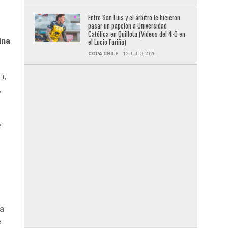
Entre San Luis y el árbitro le hicieron
pasar un papelón a Universidad
Católica en Quillota (Videos del 4-0 en
ina
el Lucio Fariña)
COPA CHILE
12 JULIO, 2026
r,
,
e
al
e