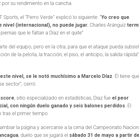
 por su rendimiento en la cancha.
Sports, el “Perro Verde” explicó lo siguiente: “
Yo creo que
 nivel (internacional), no puede jugar.
Charles Aránguiz
term
 piernas que le faltan a Díaz en el quite”
rte del equipo, pero en la otra, para que el ataque pueda subsisti
ón de la pelota, la tracción, el piso, el anticipo, la salida rápida”
 este nivel, se le notó muchísimo a Marcelo Díaz
. Él tiene qu
ese sector”, cerró.
score
, sitio especializado en estadísticas, Díaz fue
el peor
icial, con ningún duelo ganado y seis balones perdidos
. El
 tras el primer tiempo.
cambiar la página y acercarse a la cima del Campeonato Nacion
Rancagua
, duelo que se jugará el
sábado 31 de mayo a partir d