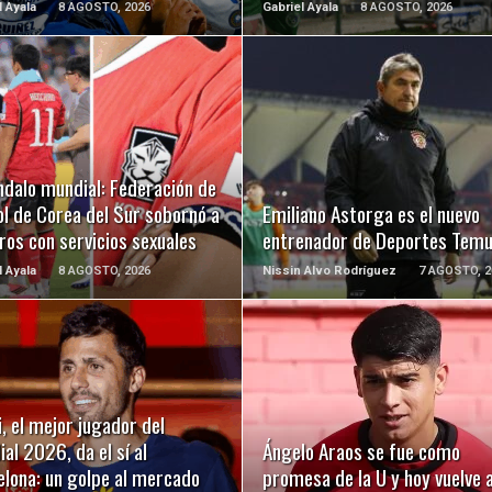
l Ayala
8 AGOSTO, 2026
Gabriel Ayala
8 AGOSTO, 2026
LEER MÁS
LEER MÁS
ndalo mundial: Federación de
l de Corea del Sur sobornó a
Emiliano Astorga es el nuevo
ros con servicios sexuales
entrenador de Deportes Tem
l Ayala
8 AGOSTO, 2026
Nissin Alvo Rodríguez
7 AGOSTO, 2
LEER MÁS
LEER MÁS
, el mejor jugador del
al 2026, da el sí al
Ángelo Araos se fue como
elona: un golpe al mercado
promesa de la U y hoy vuelve 