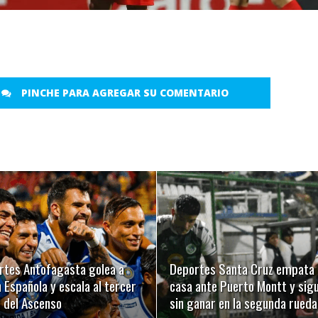
PINCHE PARA AGREGAR SU COMENTARIO
LEER MÁS
LEER MÁS
rtes Antofagasta golea a
Deportes Santa Cruz empata 
 Española y escala al tercer
casa ante Puerto Montt y sig
r del Ascenso
sin ganar en la segunda rueda