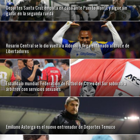
Deportes Santa Cruz empata en casa ante Puerto Montt y sigue sin
ganar en la segunda rueda
Rosario Central se lo dio vuelta a Aldosivi y llega entonado al cruce de
Libertadores
Escándalo mundial: Federación de Fútbol de Corea del Sur sobornó a
árbitros con servicios sexuales
Emiliano Astorga es el nuevo entrenador de Deportes Temuco