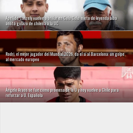
Apellido Caszely vuelve a brillar en Colo Colo: nieto de leyenda alba
anotó golazo de chilena a la UC
Rodri, el mejor jugador del Mundial 2026, da el sí al Barcelona: un golpe
al mercado europeo
Ángelo Araos se fue como promesa de la U y hoy vuelve a Chile para
reforzar a U. Española