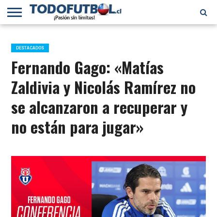
PRIMERA
DIVISIÓN
PRIMERA
SELECCIÓN
CHILENOS
FÚTBOL
B
CHILENA
EN EL
INTERNACIONAL
DESTACADOS
MUNDO
Fernando Gago: «Matías
Zaldivia y Nicolás Ramírez no
se alcanzaron a recuperar y
no están para jugar»