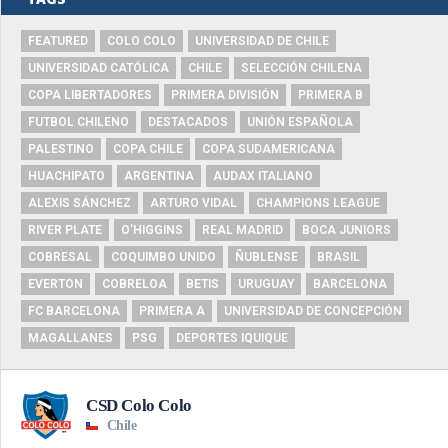
FEATURED
COLO COLO
UNIVERSIDAD DE CHILE
UNIVERSIDAD CATÓLICA
CHILE
SELECCIÓN CHILENA
COPA LIBERTADORES
PRIMERA DIVISIÓN
PRIMERA B
FUTBOL CHILENO
DESTACADOS
UNIÓN ESPAÑOLA
PALESTINO
COPA CHILE
COPA SUDAMERICANA
HUACHIPATO
ARGENTINA
AUDAX ITALIANO
ALEXIS SÁNCHEZ
ARTURO VIDAL
CHAMPIONS LEAGUE
RIVER PLATE
O'HIGGINS
REAL MADRID
BOCA JUNIORS
COBRESAL
COQUIMBO UNIDO
ÑUBLENSE
BRASIL
EVERTON
COBRELOA
BETIS
URUGUAY
BARCELONA
FC BARCELONA
PRIMERA A
UNIVERSIDAD DE CONCEPCIÓN
MAGALLANES
PSG
DEPORTES IQUIQUE