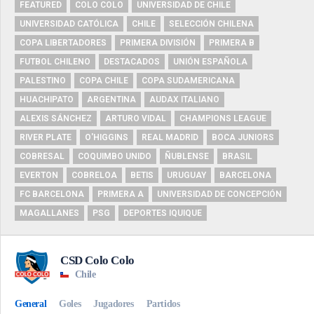
FEATURED
COLO COLO
UNIVERSIDAD DE CHILE
UNIVERSIDAD CATÓLICA
CHILE
SELECCIÓN CHILENA
COPA LIBERTADORES
PRIMERA DIVISIÓN
PRIMERA B
FUTBOL CHILENO
DESTACADOS
UNIÓN ESPAÑOLA
PALESTINO
COPA CHILE
COPA SUDAMERICANA
HUACHIPATO
ARGENTINA
AUDAX ITALIANO
ALEXIS SÁNCHEZ
ARTURO VIDAL
CHAMPIONS LEAGUE
RIVER PLATE
O'HIGGINS
REAL MADRID
BOCA JUNIORS
COBRESAL
COQUIMBO UNIDO
ÑUBLENSE
BRASIL
EVERTON
COBRELOA
BETIS
URUGUAY
BARCELONA
FC BARCELONA
PRIMERA A
UNIVERSIDAD DE CONCEPCIÓN
MAGALLANES
PSG
DEPORTES IQUIQUE