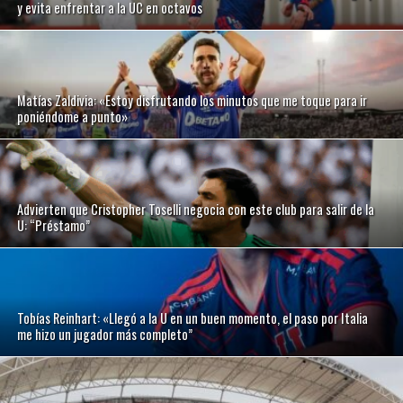
y evita enfrentar a la UC en octavos
Matías Zaldivia: «Estoy disfrutando los minutos que me toque para ir
poniéndome a punto»
Advierten que Cristopher Toselli negocia con este club para salir de la
U: “Préstamo”
Tobías Reinhart: «Llegó a la U en un buen momento, el paso por Italia
me hizo un jugador más completo”