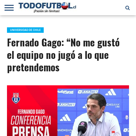
PRIMERA
DIVISIÓN
PRIMERA
SELECCIÓN
CHILENOS
FÚTBOL
B
CHILENA
EN EL
INTERNACIONAL
UNIVERSIDAD DE CHILE
MUNDO
Fernado Gago: “No me gustó
el equipo no jugó a lo que
pretendemos