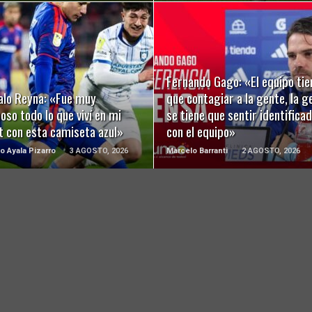
LEER MÁS
LEER MÁS
Fernando Gago: «El equipo tie
alo Reyna: «Fue muy
que contagiar a la gente, la g
so todo lo que viví en mi
se tiene que sentir identifica
t con esta camiseta azul»
con el equipo»
o Ayala Pizarro
3 AGOSTO, 2026
Marcelo Barranti
2 AGOSTO, 2026