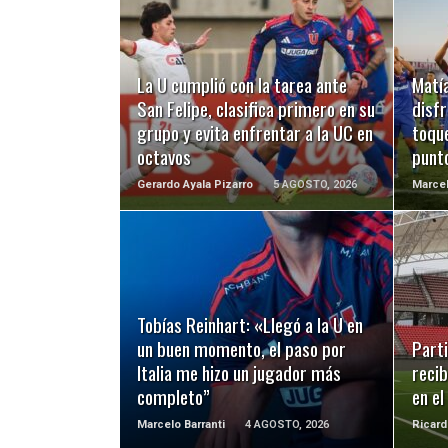
LEER MÁS
La U cumplió con la tarea ante
Matía
San Felipe, clasifica primero en su
disf
grupo y evita enfrentar a la UC en
toqu
octavos
punt
Gerardo Ayala Pizarro
5 AGOSTO, 2026
Marcel
LEER MÁS
Tobías Reinhart: «Llegó a la U en
un buen momento, el paso por
Parti
Italia me hizo un jugador más
recib
completo”
en el
Marcelo Barranti
4 AGOSTO, 2026
Ricard