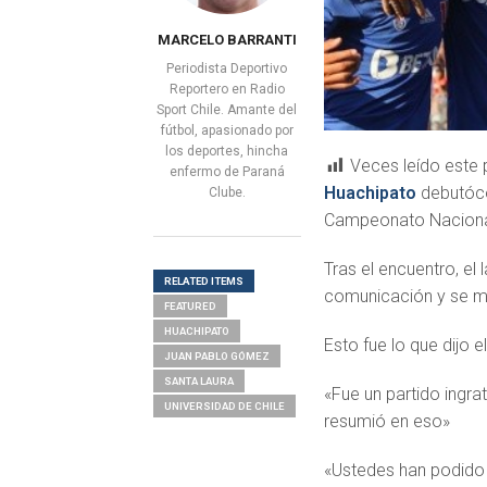
MARCELO BARRANTI
Periodista Deportivo
Reportero en Radio
Sport Chile. Amante del
fútbol, apasionado por
los deportes, hincha
Veces leído este 
enfermo de Paraná
Huachipato
debutó
Clube.
Campeonato Naciona
Tras el encuentro, el 
RELATED ITEMS
comunicación y se mo
FEATURED
HUACHIPATO
Esto fue lo que dijo e
JUAN PABLO GÓMEZ
SANTA LAURA
«Fue un partido ingra
UNIVERSIDAD DE CHILE
resumió en eso»
«Ustedes han podido 