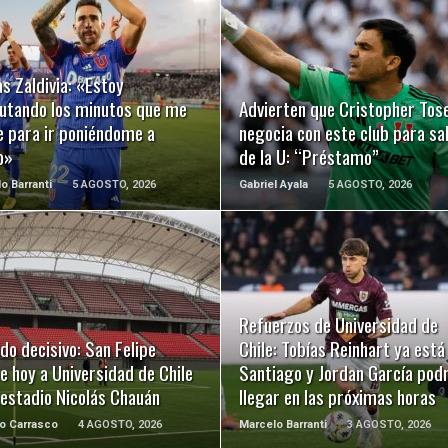
LEER MÁS
LEER MÁS
s Zaldivia: «Estoy
rutando los minutos que me
Advierten que Cristopher Tose
e para ir poniéndome a
negocia con este club para sal
o»
de la U: “Préstamo”
o Barranti
5 AGOSTO, 2026
Gabriel Ayala
5 AGOSTO, 2026
LEER MÁS
LEER MÁS
Refuerzos de Universidad de
do decisivo: San Felipe
Chile: Tobías Reinhart ya está
e hoy a Universidad de Chile
Santiago y Jordan García podr
 estadio Nicolás Chauán
llegar en las próximas horas
o Carrasco
4 AGOSTO, 2026
Marcelo Barranti
3 AGOSTO, 2026