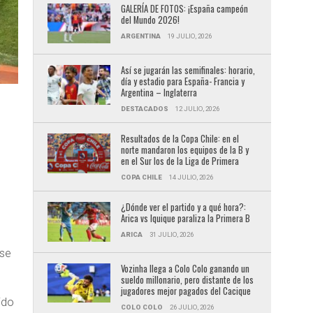
GALERÍA DE FOTOS: ¡España campeón
del Mundo 2026!
ARGENTINA
19 JULIO, 2026
Así se jugarán las semifinales: horario,
día y estadio para España- Francia y
Argentina – Inglaterra
DESTACADOS
12 JULIO, 2026
Resultados de la Copa Chile: en el
norte mandaron los equipos de la B y
en el Sur los de la Liga de Primera
COPA CHILE
14 JULIO, 2026
¿Dónde ver el partido y a qué hora?:
Arica vs Iquique paraliza la Primera B
ARICA
31 JULIO, 2026
 se
Vozinha llega a Colo Colo ganando un
sueldo millonario, pero distante de los
jugadores mejor pagados del Cacique
ido
COLO COLO
26 JULIO, 2026