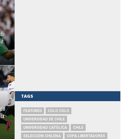
lli
ir
TAGS
 en
FEATURED
COLO COLO
ía
UNIVERSIDAD DE CHILE
UNIVERSIDAD CATÓLICA
CHILE
SELECCIÓN CHILENA
COPA LIBERTADORES