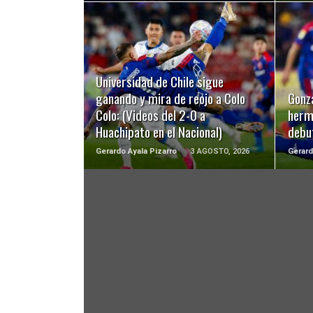
LEER MÁS
Universidad de Chile sigue
ganando y mira de reojo a Colo
Gonz
Colo: (Videos del 2-0 a
hermo
Huachipato en el Nacional)
debu
Gerardo Ayala Pizarro
3 AGOSTO, 2026
Gerard