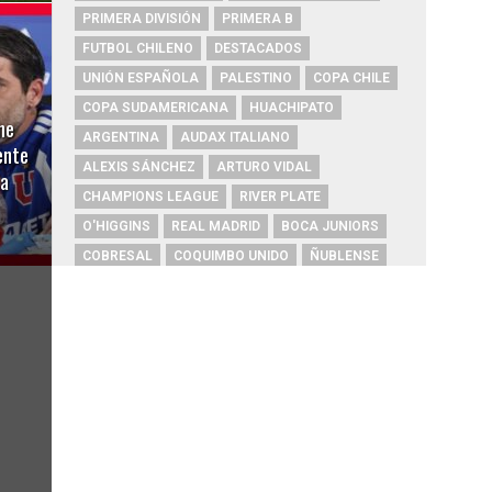
PRIMERA DIVISIÓN
PRIMERA B
FUTBOL CHILENO
DESTACADOS
UNIÓN ESPAÑOLA
PALESTINO
COPA CHILE
COPA SUDAMERICANA
HUACHIPATO
ne
ARGENTINA
AUDAX ITALIANO
ente
ALEXIS SÁNCHEZ
ARTURO VIDAL
da
CHAMPIONS LEAGUE
RIVER PLATE
O'HIGGINS
REAL MADRID
BOCA JUNIORS
COBRESAL
COQUIMBO UNIDO
ÑUBLENSE
BRASIL
EVERTON
COBRELOA
BETIS
URUGUAY
BARCELONA
FC BARCELONA
PRIMERA A
UNIVERSIDAD DE CONCEPCIÓN
MAGALLANES
PSG
DEPORTES IQUIQUE