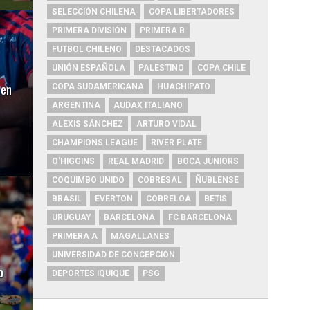
SELECCIÓN CHILENA
COPA LIBERTADORES
PRIMERA DIVISIÓN
PRIMERA B
FUTBOL CHILENO
DESTACADOS
UNIÓN ESPAÑOLA
PALESTINO
COPA CHILE
 en
COPA SUDAMERICANA
HUACHIPATO
ARGENTINA
AUDAX ITALIANO
ALEXIS SÁNCHEZ
ARTURO VIDAL
CHAMPIONS LEAGUE
RIVER PLATE
O'HIGGINS
REAL MADRID
BOCA JUNIORS
COQUIMBO UNIDO
COBRESAL
ÑUBLENSE
BRASIL
EVERTON
COBRELOA
BETIS
URUGUAY
BARCELONA
FC BARCELONA
PRIMERA A
MAGALLANES
UNIVERSIDAD DE CONCEPCIÓN
o
DEPORTES IQUIQUE
PSG