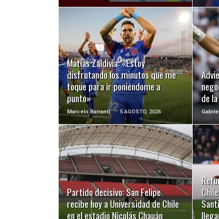
LEER MÁS
Matías Zaldivia: «Estoy
disfrutando los minutos que me
Advie
toque para ir poniéndome a
negoc
punto»
de l
Marcelo Barranti
5 AGOSTO, 2026
Gabrie
LEER MÁS
Refu
Partido decisivo: San Felipe
Chile
recibe hoy a Universidad de Chile
Santi
en el estadio Nicolás Chauán
llega