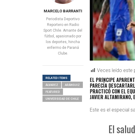
MARCELO BARRANTI
Periodista Deportivo
Reportero en Radio
Sport Chile. Amante del
fútbol, apasionado por
los deportes, hincha
enfermo de Paraná
Clube.
Veces leído este 
RELATED ITEMS
EL PRÍNCIPE APAREN
PARECÍA DESCARTARL
ÁLVAREZ
ARÁNGUIZ
PRACTICÓ CON EL EQ
FEATURED
JAVIER ALTAMIRANO,
UNIVERSIDAD DE CHILE
Este es el especial s
El salu