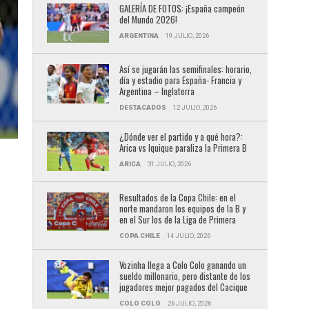
GALERÍA DE FOTOS: ¡España campeón
del Mundo 2026!
ARGENTINA
19 JULIO, 2026
Así se jugarán las semifinales: horario,
día y estadio para España- Francia y
Argentina – Inglaterra
DESTACADOS
12 JULIO, 2026
¿Dónde ver el partido y a qué hora?:
Arica vs Iquique paraliza la Primera B
ARICA
31 JULIO, 2026
Resultados de la Copa Chile: en el
norte mandaron los equipos de la B y
en el Sur los de la Liga de Primera
COPA CHILE
14 JULIO, 2026
Vozinha llega a Colo Colo ganando un
sueldo millonario, pero distante de los
jugadores mejor pagados del Cacique
COLO COLO
26 JULIO, 2026