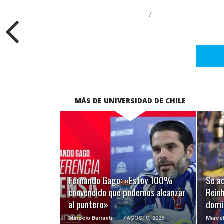
/
MÁS DE UNIVERSIDAD DE CHILE
LEER MÁS
Fernando Gago: «Estoy 100%
Se ad
convencido que podemos alcanzar
Reinh
al puntero»
domi
Marcelo Barranti
7 AGOSTO, 2026
Marcel