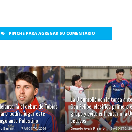
PINCHE PARA AGREGAR SU COMENTARIO
LEER MÁS
LEER MÁS
La U cumplió con la tarea ant
elantaría el debut de Tobías
San Felipe, clasifica primero 
art: podría jugar este
grupo y evita enfrentar a la U
ngo ante Palestino
octavos
o Barranti
7 AGOSTO, 2026
Gerardo Ayala Pizarro
5 AGOSTO, 20