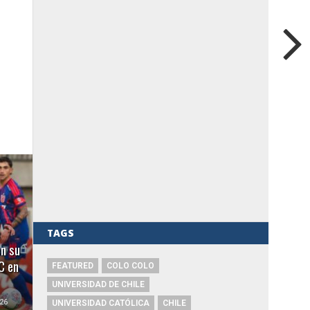
e
TAGS
en su
C en
FEATURED
COLO COLO
UNIVERSIDAD DE CHILE
26
UNIVERSIDAD CATÓLICA
CHILE