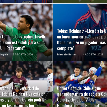
LEER MÁS
LEER MÁS
Tobías Reinhart: «Llegó a la U
rten que Cristopher Toselli
un buen momento, el paso por
ia con este club para salir
Italia me hizo un jugador más
a U: “Préstamo”
completo”
l Ayala
5 AGOSTO, 2026
Marcelo Barranti
4 AGOSTO, 2026
LEER MÁS
LEER MÁS
erzos de Universidad de
Universidad de Chile sigue
: Tobías Reinhart ya está en
ganando y mira de reojo a Col
ago y Jordan García podría
Colo: (Videos del 2-0 a
r en las próximas horas
Huachipato en el Nacional)