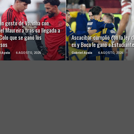
LEER MÁS
LEER MÁS
an gesto de Vozinha con
el Maureira tras su llegada a
Colo que se ganó los
Ascacibar cumplió con la ley d
usos
ex y Boca le ganó a Estudiant
l Ayala
6 AGOSTO, 2026
Gabriel Ayala
6 AGOSTO, 2026