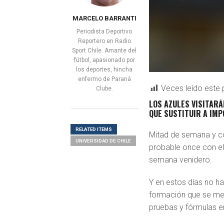
MARCELO BARRANTI
Periodista Deportivo
Reportero en Radio
Sport Chile. Amante del
fútbol, apasionado por
los deportes, hincha
enfermo de Paraná
Veces leído este 
Clube.
LOS AZULES VISITARÁ
QUE SUSTITUIR A IM
RELATED ITEMS
Mitad de semana y c
UNIVERSIDAD DE CHILE
probable once con el
semana venidero.
Y en estos días no ha
formación que se me
pruebas y fórmulas en