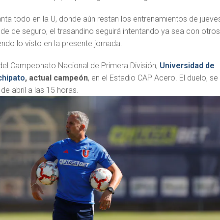
 todo en la U, donde aún restan los entrenamientos de jueves
de de seguro, el trasandino seguirá intentando ya sea con otro
do lo visto en la presente jornada.
del Campeonato Nacional de Primera División,
Universidad de
chipato
, actual campeón
, en el Estadio CAP Acero. El duelo, se
de abril a las 15 horas.