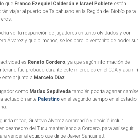
do que
Franco Ezequiel Calderón e Israel Poblete
están
án viajar al puerto de Talcahuano en la Región del Biobío para
reros.
dría ver la reaparición de jugadores un tanto olvidados y con
ra Álvarez y que al menos, se les abre la ventanita de poder s
 actividad es
Renato Cordero
, ya que según información de
nterano fue probado durante este miércoles en el CDA y asumir
e estelar junto a
Marcelo Díaz
.
 jugador como
Matías Sepúlveda
también podría agarrar camis
uena actuación ante
Palestino
en el segundo tiempo en el Estadio
rna.
gunda mitad, Gustavo Álvarez sorprendió y decidió incluir
en desmedro del Tucu manteniendo a Cordero, para así seguir
a vencer al equipo que dirige Javier Sanguinetti.