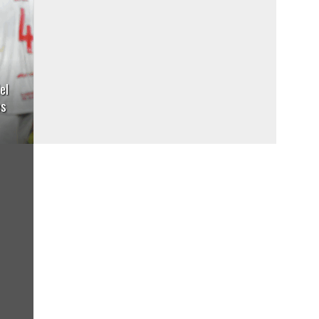
el
es