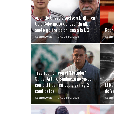
LEER MÁS
Apellido Caszely vuelve a brillar en
Colo Colo: nieto de leyenda alba
anotó golazo de chilena a la UC
Rodri
Gabriel Ayala
7 AGOSTO, 2026
Gabrie
LEER MÁS
Tras reunión con el ’Matador’
Salas: Arturo Sanhueza no sigue
como DT de Temuco y ya hay 3
El Re
candidatos
de Y
Gabriel Ayala
7 AGOSTO, 2026
Gabrie