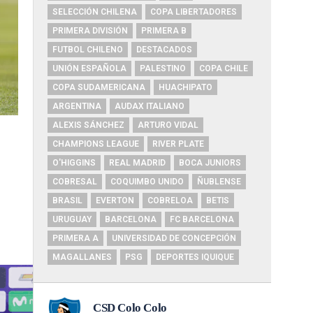
SELECCIÓN CHILENA
COPA LIBERTADORES
PRIMERA DIVISIÓN
PRIMERA B
FUTBOL CHILENO
DESTACADOS
UNIÓN ESPAÑOLA
PALESTINO
COPA CHILE
COPA SUDAMERICANA
HUACHIPATO
ARGENTINA
AUDAX ITALIANO
ALEXIS SÁNCHEZ
ARTURO VIDAL
CHAMPIONS LEAGUE
RIVER PLATE
O'HIGGINS
REAL MADRID
BOCA JUNIORS
COBRESAL
COQUIMBO UNIDO
ÑUBLENSE
BRASIL
EVERTON
COBRELOA
BETIS
URUGUAY
BARCELONA
FC BARCELONA
PRIMERA A
UNIVERSIDAD DE CONCEPCIÓN
MAGALLANES
PSG
DEPORTES IQUIQUE