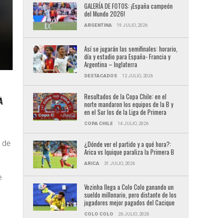
GALERÍA DE FOTOS: ¡España campeón
del Mundo 2026!
ARGENTINA
19 JULIO, 2026
Así se jugarán las semifinales: horario,
día y estadio para España- Francia y
Argentina – Inglaterra
DESTACADOS
12 JULIO, 2026
Resultados de la Copa Chile: en el
Á
norte mandaron los equipos de la B y
en el Sur los de la Liga de Primera
COPA CHILE
14 JULIO, 2026
n de
¿Dónde ver el partido y a qué hora?:
Arica vs Iquique paraliza la Primera B
ARICA
31 JULIO, 2026
e
Vozinha llega a Colo Colo ganando un
sueldo millonario, pero distante de los
jugadores mejor pagados del Cacique
COLO COLO
26 JULIO, 2026