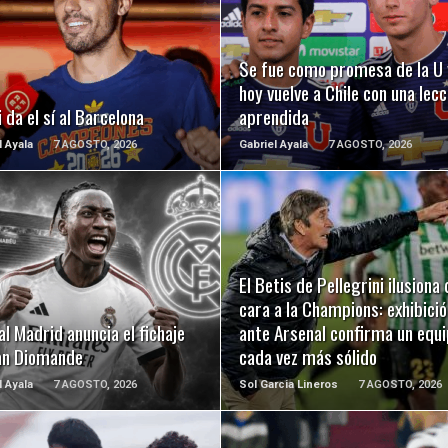
LEER MÁS
LEER MÁS
Se fue como promesa de la U 
hoy vuelve a Chile con una lecc
 da el sí al Barcelona
aprendida
l Ayala
7 AGOSTO, 2026
Gabriel Ayala
7 AGOSTO, 2026
LEER MÁS
LEER MÁS
El Betis de Pellegrini ilusiona 
cara a la Champions: exhibició
al Madrid anuncia el fichaje
ante Arsenal confirma un equ
an Diomande
cada vez más sólido
l Ayala
7 AGOSTO, 2026
Sol Garcia Lineros
7 AGOSTO, 2026