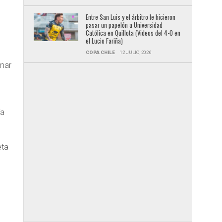
Entre San Luis y el árbitro le hicieron
pasar un papelón a Universidad
Católica en Quillota (Videos del 4-0 en
el Lucio Fariña)
COPA CHILE
12 JULIO, 2026
umar
ía
eta