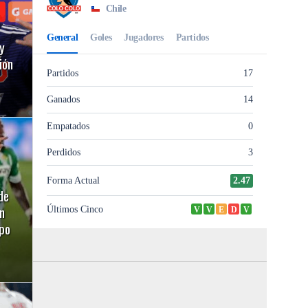
y
ión
de
n
ipo