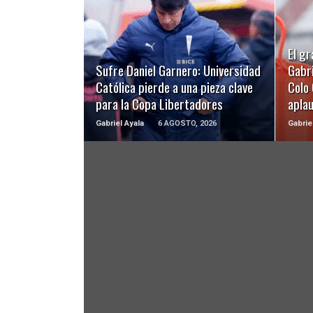
LEER MÁS
El gr
Sufre Daniel Garnero: Universidad
Gabri
Católica pierde a una pieza clave
Colo 
para la Copa Libertadores
apla
Gabriel Ayala
6 AGOSTO, 2026
Gabrie