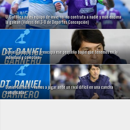
U. Católica no es equipo de invierno: no contrata a nadie y más encima
la golean (Videos del 3-0 de Deportes Concepción)
Daniel Garnero: «Me preocupa ese pequeño bajón que tenemos en lo
individual y colectivo»
Daniel Garnero: «Vamos a jugar ante un rival difícil en una cancha
complicada».