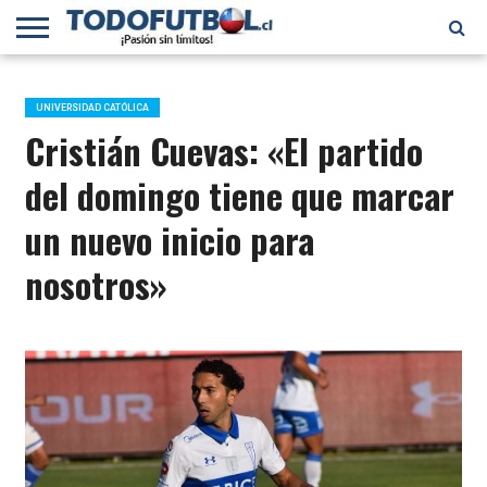
PRIMERA
DIVISIÓN
PRIMERA
SELECCIÓN
CHILENOS
FÚTBOL
B
CHILENA
EN EL
INTERNACIONAL
UNIVERSIDAD CATÓLICA
MUNDO
Cristián Cuevas: «El partido
del domingo tiene que marcar
un nuevo inicio para
nosotros»