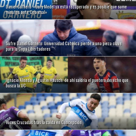
Daniel Garnero: «Gary Medel ya está recuperado y es posible que sume
minutos ante Cobresal»
Sufre Daniel Garnero: Universidad Católica pierde a una pieza clave
para la Copa Libertadores
Ignacio Aliseda y Agustín Hausch: de ahí saldría el puntero derecho que
busca la UC
Voces Cruzadas tras la caída en Concepción