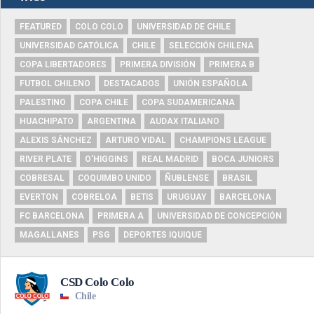
FEATURED
COLO COLO
UNIVERSIDAD DE CHILE
UNIVERSIDAD CATÓLICA
CHILE
SELECCIÓN CHILENA
COPA LIBERTADORES
PRIMERA DIVISIÓN
PRIMERA B
FUTBOL CHILENO
DESTACADOS
UNIÓN ESPAÑOLA
PALESTINO
COPA CHILE
COPA SUDAMERICANA
HUACHIPATO
ARGENTINA
AUDAX ITALIANO
ALEXIS SÁNCHEZ
ARTURO VIDAL
CHAMPIONS LEAGUE
RIVER PLATE
O'HIGGINS
REAL MADRID
BOCA JUNIORS
COBRESAL
COQUIMBO UNIDO
ÑUBLENSE
BRASIL
EVERTON
COBRELOA
BETIS
URUGUAY
BARCELONA
FC BARCELONA
PRIMERA A
UNIVERSIDAD DE CONCEPCIÓN
MAGALLANES
PSG
DEPORTES IQUIQUE