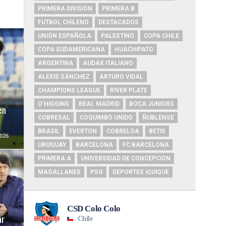
PRIMERA DIVISIÓN
PRIMERA B
FUTBOL CHILENO
DESTACADOS
UNIÓN ESPAÑOLA
PALESTINO
COPA CHILE
COPA SUDAMERICANA
HUACHIPATO
ARGENTINA
AUDAX ITALIANO
ALEXIS SÁNCHEZ
ARTURO VIDAL
CHAMPIONS LEAGUE
RIVER PLATE
O'HIGGINS
REAL MADRID
BOCA JUNIORS
en
COBRESAL
COQUIMBO UNIDO
ÑUBLENSE
BRASIL
EVERTON
COBRELOA
BETIS
026
URUGUAY
BARCELONA
FC BARCELONA
PRIMERA A
UNIVERSIDAD DE CONCEPCIÓN
MAGALLANES
PSG
DEPORTES IQUIQUE
ar