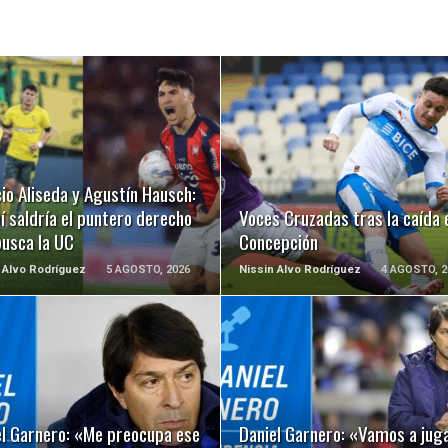
LEER MÁS
LEER MÁS
io Aliseda y Agustín Hausch:
í saldría el puntero derecho
Voces Cruzadas tras la caída 
busca la UC
Concepción
 Alvo Rodríguez
5 AGOSTO, 2026
Nissin Alvo Rodríguez
4 AGOSTO, 2
LEER MÁS
LEER MÁS
el Garnero: «Me preocupa ese
Daniel Garnero: «Vamos a jug