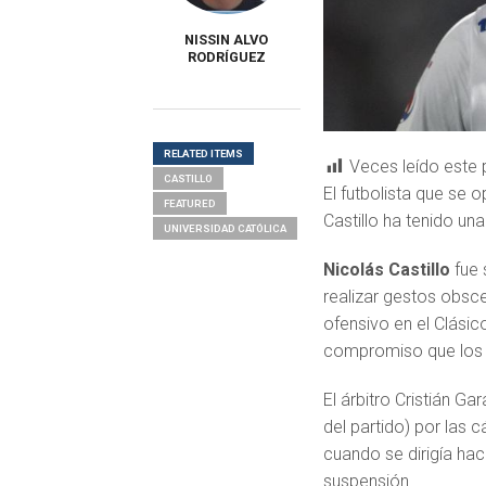
NISSIN ALVO
RODRÍGUEZ
RELATED ITEMS
Veces leído este 
CASTILLO
El futbolista que se 
FEATURED
Castillo ha tenido una
UNIVERSIDAD CATÓLICA
Nicolás Castillo
fue 
realizar gestos obsc
ofensivo en el Clásico
compromiso que los ‘
El árbitro Cristián G
del partido) por las
cuando se dirigía hac
suspensión.