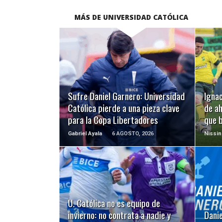
MÁS DE UNIVERSIDAD CATÓLICA
LEER MÁS
Sufre Daniel Garnero: Universidad
Ignac
Católica pierde a una pieza clave
de ah
para la Copa Libertadores
que 
Gabriel Ayala
6 AGOSTO, 2026
Nissin
LEER MÁS
U. Católica no es equipo de
invierno: no contrata a nadie y
Dani