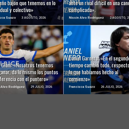
eño bajón que tenemos en lo
ante un rival difícil en una ca
idual y colectivo»
complicada».
isca Suazo
3 AGOSTO, 2026
Nissin Alvo Rodríguez
2 AGOSTO, 2
LEER MÁS
LEER MÁS
Daniel Garnero: «En el segund
o Giani: «Nosotros tenemos
tiempo cambió todo, respecto
ganar, da lo mismo los puntos
lo que habíamos hecho al
ferencia con el puntero»
comienzo»
 Alvo Rodríguez
29 JULIO, 2026
Francisca Suazo
26 JULIO, 2026