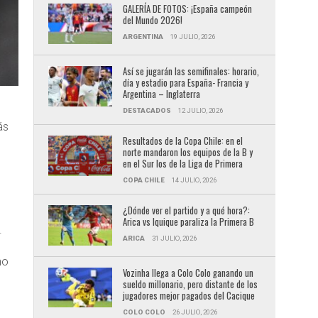
GALERÍA DE FOTOS: ¡España campeón
del Mundo 2026!
ARGENTINA
19 JULIO, 2026
Así se jugarán las semifinales: horario,
día y estadio para España- Francia y
Argentina – Inglaterra
DESTACADOS
12 JULIO, 2026
ás
Resultados de la Copa Chile: en el
norte mandaron los equipos de la B y
en el Sur los de la Liga de Primera
COPA CHILE
14 JULIO, 2026
¿Dónde ver el partido y a qué hora?:
Arica vs Iquique paraliza la Primera B
.
ARICA
31 JULIO, 2026
no
Vozinha llega a Colo Colo ganando un
sueldo millonario, pero distante de los
jugadores mejor pagados del Cacique
COLO COLO
26 JULIO, 2026