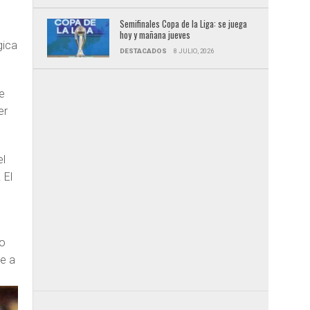
Semifinales Copa de la Liga: se juega
hoy y mañana jueves
gica
DESTACADOS
8 JULIO, 2026
e
er
el
 El
mo
te a