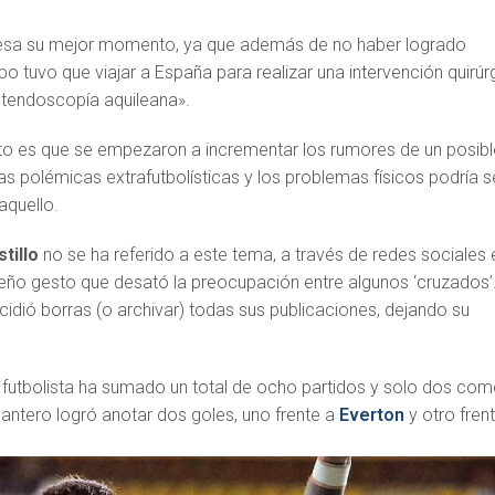
viesa su mejor momento, ya que además de no haber logrado
ipo tuvo que viajar a España para realizar una intervención quirúr
 tendoscopía aquileana».
o es que se empezaron a incrementar los rumores de un posibl
 Las polémicas extrafutbolísticas y los problemas físicos podría s
aquello.
tillo
no se ha referido a este tema, a través de redes sociales 
eño gesto que desató la preocupación entre algunos ‘cruzados’.
ecidió borras (o archivar) todas sus publicaciones, dejando su
l futbolista ha sumado un total de ocho partidos y solo dos co
delantero logró anotar dos goles, uno frente a
Everton
y otro fren