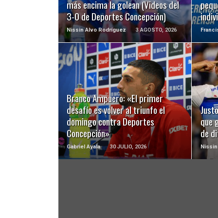
más encima la golean (Videos del
pequ
3-0 de Deportes Concepción)
indiv
Nissin Alvo Rodríguez
3 AGOSTO, 2026
Franc
LEER MÁS
Branco Ampuero: «El primer
desafío es volver al triunfo el
Just
domingo contra Deportes
que 
Concepción»
de di
Gabriel Ayala
30 JULIO, 2026
Nissin