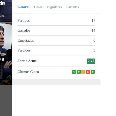
ncha
026
o
 a