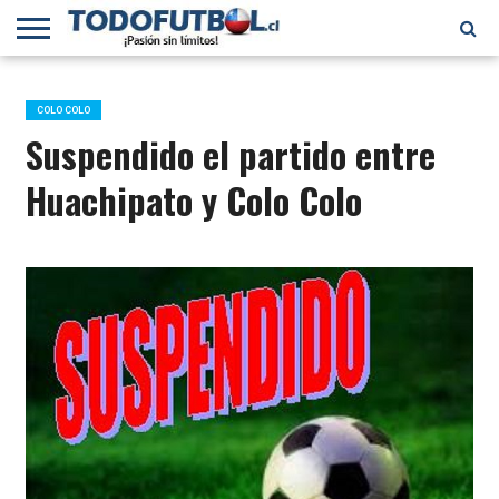
PRIMERA
DIVISIÓN
PRIMERA
SELECCIÓN
CHILENOS
FÚTBOL
B
CHILENA
EN EL
INTERNACIONAL
COLO COLO
MUNDO
Suspendido el partido entre
Huachipato y Colo Colo