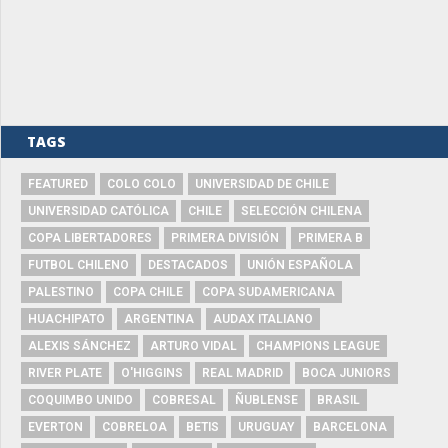
TAGS
FEATURED
COLO COLO
UNIVERSIDAD DE CHILE
UNIVERSIDAD CATÓLICA
CHILE
SELECCIÓN CHILENA
COPA LIBERTADORES
PRIMERA DIVISIÓN
PRIMERA B
FUTBOL CHILENO
DESTACADOS
UNIÓN ESPAÑOLA
PALESTINO
COPA CHILE
COPA SUDAMERICANA
HUACHIPATO
ARGENTINA
AUDAX ITALIANO
ALEXIS SÁNCHEZ
ARTURO VIDAL
CHAMPIONS LEAGUE
RIVER PLATE
O'HIGGINS
REAL MADRID
BOCA JUNIORS
COQUIMBO UNIDO
COBRESAL
ÑUBLENSE
BRASIL
EVERTON
COBRELOA
BETIS
URUGUAY
BARCELONA