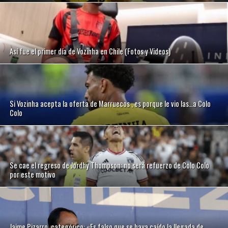
Así fue el primer día de Vozinha en Chile (Fotos y Videos)
Si Vozinha acepta la oferta de Marruecos , es porque le vio las…a Colo
Colo
Se cae el regreso de Jordhy Thompson: no será refuerzo de Colo Colo
por este motivo
Jaime Pizarro, categórico: «Es falso que se haya caído la llegada de