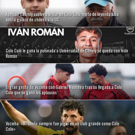
Apellido Caszely vuelve a brillar en Colo Colo: nieto de leyenda alba
anotó golazo de chilena a la UC
Colo Colo le gana la pulseada a Universidad de Chile y se queda con Iván
Román
El gran gesto de Vozinha con Gabriel Maureira tras su llegada a Colo
Colo que se ganó los aplausos
Vozinha: «Mi sueño siempre fue jugar en un club grande como Colo
Colo»