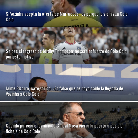
Si Vozinha acepta la oferta de Marruecos , es porque le vio las…a Colo
Colo
Se cae el regreso de Jordhy Thompson: no será refuerzo de Colo Colo
por este motivo
Jaime Pizarro, categórico: «Es falso que se haya caído la llegada de
Vozinha a Colo Colo
Cuando parecía encaminado: Aníbal Mosa cierra la puerta a posible
fichaje de Colo Colo