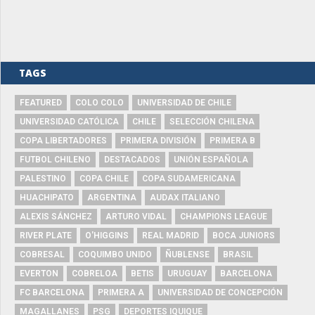
TAGS
FEATURED
COLO COLO
UNIVERSIDAD DE CHILE
UNIVERSIDAD CATÓLICA
CHILE
SELECCIÓN CHILENA
COPA LIBERTADORES
PRIMERA DIVISIÓN
PRIMERA B
FUTBOL CHILENO
DESTACADOS
UNIÓN ESPAÑOLA
PALESTINO
COPA CHILE
COPA SUDAMERICANA
HUACHIPATO
ARGENTINA
AUDAX ITALIANO
ALEXIS SÁNCHEZ
ARTURO VIDAL
CHAMPIONS LEAGUE
RIVER PLATE
O'HIGGINS
REAL MADRID
BOCA JUNIORS
COBRESAL
COQUIMBO UNIDO
ÑUBLENSE
BRASIL
EVERTON
COBRELOA
BETIS
URUGUAY
BARCELONA
FC BARCELONA
PRIMERA A
UNIVERSIDAD DE CONCEPCIÓN
MAGALLANES
PSG
DEPORTES IQUIQUE