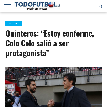
PRIMERA
DIVISIÓN
PRIMERA
SELECCIÓN
CHILENOS
FÚTBOL
B
CHILENA
EN EL
INTERNACIONAL
COLO COLO
MUNDO
Quinteros: “Estoy conforme,
Colo Colo salió a ser
protagonista”