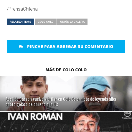
/PrensaChilena
RELATED ITEMS
COLO COLO
UNIÓN LA CALERA
PINCHE PARA AGREGAR SU COMENTARIO
MÁS DE COLO COLO
Apellido Caszely vuelve a brillar en Colo Colo: nieto de leyenda alba
anotó golazo de chilena a la UC