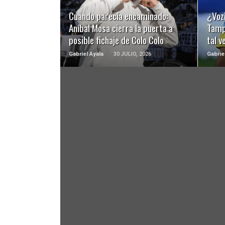
Cuando parecía encaminado:
¿Voz
Aníbal Mosa cierra la puerta a
Tamp
posible fichaje de Colo Colo
tal v
Gabriel Ayala
30 JULIO, 2026
Gabrie