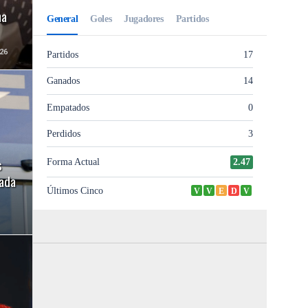
ha
26
s
gada