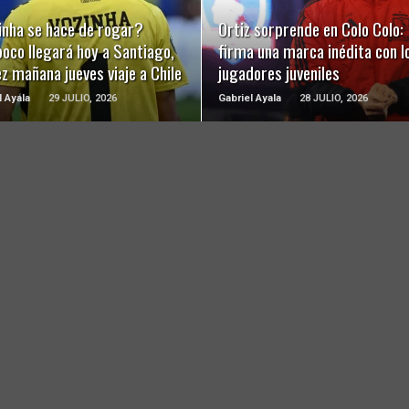
inha se hace de rogar?
Ortiz sorprende en Colo Colo:
oco llegará hoy a Santiago,
firma una marca inédita con l
ez mañana jueves viaje a Chile
jugadores juveniles
l Ayala
29 JULIO, 2026
Gabriel Ayala
28 JULIO, 2026