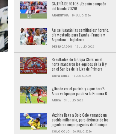
GALERÍA DE FOTOS: ¡España campeón
del Mundo 2026!
ARGENTINA
19 JULIO, 2026
Así se jugarán las semifinales: horario,
día y estadio para España- Francia y
Argentina – Inglaterra
DESTACADOS
12 JULIO, 2026
Resultados de la Copa Chile: en el
norte mandaron los equipos de la B y
en el Sur los de la Liga de Primera
COPA CHILE
14 JULIO, 2026
¿Dónde ver el partido y a qué hora?:
Arica vs Iquique paraliza la Primera B
ARICA
31 JULIO, 2026
Vozinha llega a Colo Colo ganando un
sueldo millonario, pero distante de los
jugadores mejor pagados del Cacique
COLO COLO
26 JULIO, 2026