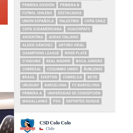
PRIMERA DIVISIÓN
PRIMERA B
FUTBOL CHILENO
DESTACADOS
UNIÓN ESPAÑOLA
PALESTINO
COPA CHILE
COPA SUDAMERICANA
HUACHIPATO
ARGENTINA
AUDAX ITALIANO
ALEXIS SÁNCHEZ
ARTURO VIDAL
CHAMPIONS LEAGUE
RIVER PLATE
O'HIGGINS
REAL MADRID
BOCA JUNIORS
COBRESAL
COQUIMBO UNIDO
ÑUBLENSE
BRASIL
EVERTON
COBRELOA
BETIS
URUGUAY
BARCELONA
FC BARCELONA
PRIMERA A
UNIVERSIDAD DE CONCEPCIÓN
MAGALLANES
PSG
DEPORTES IQUIQUE