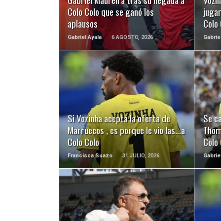
Colo Colo que se ganó los
juga
aplausos
Colo
Gabriel Ayala
6 AGOSTO, 2026
Gabrie
LEER MÁS
Si Vozinha acepta la oferta de
Se ca
Marruecos , es porque le vio las…a
Thom
Colo Colo
Colo 
Francisca Suazo
31 JULIO, 2026
Gabrie
LEER MÁS