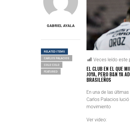
GABRIEL AYALA
RELATED ITEMS
CARLOS PALACIOS
Veces leído este 
COLO COLO
EL CLUB EN EL QUE M
FEATURED
JOYA, PERO B&N YA A
BRASILEÑOS
En una de las últimas
Carlos Palacios lució
movimiento
Ver video: