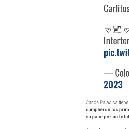
Carlitos 
🤜🏼🤛
Intert
pic.tw
— Colo
2023
Carlos Palacios tien
cumplieron los prim
su pase por un total