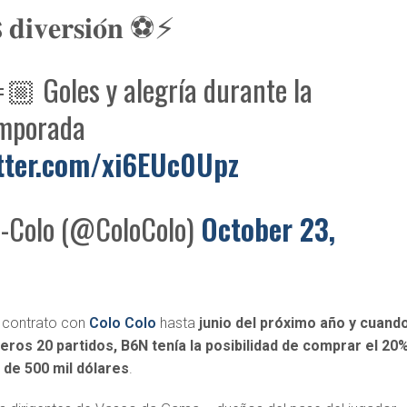
𝐢𝐯𝐞𝐫𝐬𝐢𝐨́𝐧 ⚽️⚡️
 Goles y alegría durante la
emporada
itter.com/xi6EUc0Upz
-Colo (@ColoColo)
October 23,
e contrato con
Colo Colo
hasta
junio del próximo año y cuand
eros 20 partidos, B6N tenía la posibilidad de comprar el 20
 de 500 mil dólares
.