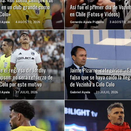
r en un club grande como
Así fue el primer día de Vozin
 Colo»
en Chile (Fotos y Videos)
l Ayala
4 AGOSTO, 2026
Gerardo Ayala Pizarro
3 AGOSTO, 20
LEER MÁS
LEER MÁS
e el regreso de Jordhy
Jaime Pizarro, categórico: «E
pson: no será refuerzo de
falso que se haya caído la lle
Colo por este motivo
de Vozinha a Colo Colo
l Ayala
31 JULIO, 2026
Gabriel Ayala
31 JULIO, 2026
LEER MÁS
LEER MÁS