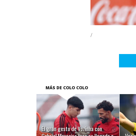
/
MÁS DE COLO COLO
LEER MÁS
El gran gesto de Vozinha con
Gabriel Maureira tras su llegada a
Vozi