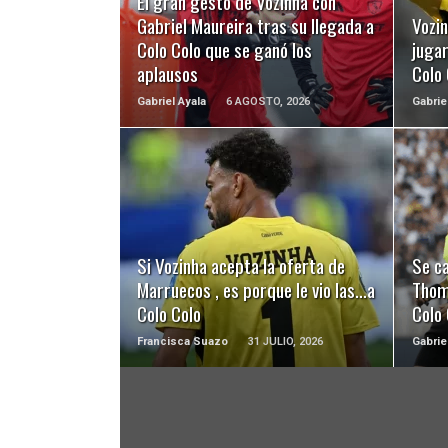
El gran gesto de Vozinha con
Gabriel Maureira tras su llegada a
Vozi
Colo Colo que se ganó los
juga
aplausos
Colo
Gabriel Ayala
6 AGOSTO, 2026
Gabrie
LEER MÁS
Si Vozinha acepta la oferta de
Se ca
Marruecos , es porque le vio las…a
Thom
Colo Colo
Colo 
Francisca Suazo
31 JULIO, 2026
Gabrie