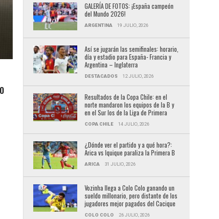
GALERÍA DE FOTOS: ¡España campeón
del Mundo 2026!
ARGENTINA
19 JULIO, 2026
Así se jugarán las semifinales: horario,
día y estadio para España- Francia y
Argentina – Inglaterra
DESTACADOS
12 JULIO, 2026
LO
Resultados de la Copa Chile: en el
norte mandaron los equipos de la B y
en el Sur los de la Liga de Primera
COPA CHILE
14 JULIO, 2026
¿Dónde ver el partido y a qué hora?:
Arica vs Iquique paraliza la Primera B
ARICA
31 JULIO, 2026
Vozinha llega a Colo Colo ganando un
sueldo millonario, pero distante de los
jugadores mejor pagados del Cacique
COLO COLO
26 JULIO, 2026