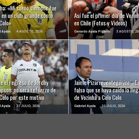
nha: «Mi sueño siempre fue
r en un club grande como
Así fue el primer día de Vozin
 Colo»
en Chile (Fotos y Videos)
l Ayala
4 AGOSTO, 2026
Gerardo Ayala Pizarro
3 AGOSTO, 20
LEER MÁS
LEER MÁS
e el regreso de Jordhy
Jaime Pizarro, categórico: «E
pson: no será refuerzo de
falso que se haya caído la lle
Colo por este motivo
de Vozinha a Colo Colo
l Ayala
31 JULIO, 2026
Gabriel Ayala
31 JULIO, 2026