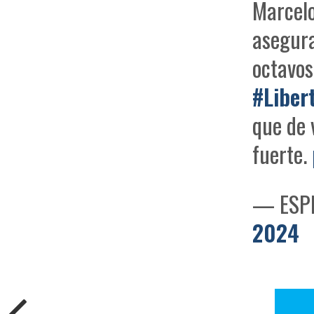
Marcelo
asegura
octavos
#Liber
que de 
fuerte.
— ESPN
2024