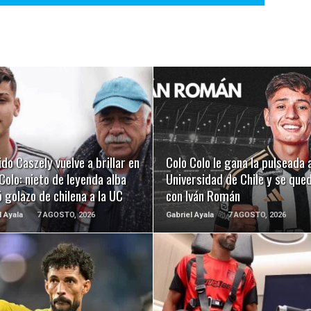
LEER MÁS
LEER MÁS
ido Caszely vuelve a brillar en
Colo Colo le gana la pulseada 
Colo: nieto de leyenda alba
Universidad de Chile y se que
 golazo de chilena a la UC
con Iván Román
l Ayala
7 AGOSTO, 2026
Gabriel Ayala
7 AGOSTO, 2026
LEER MÁS
LEER MÁS