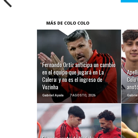
MÁS DE COLO COLO
LEER MÁS
Fernando Ortiz anticipa un cambio
en el equipo que jugará en La
Apell
Calera: y no es el ingreso de
Colo 
Vozinha
anotó
Gabriel Ayala
7 AGOSTO, 2026
Gabrie
LEER MÁS