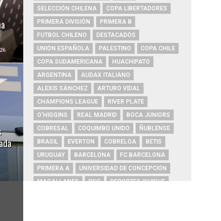
SELECCIÓN CHILENA
COPA LIBERTADORES
ha
PRIMERA DIVISIÓN
PRIMERA B
FUTBOL CHILENO
DESTACADOS
UNIÓN ESPAÑOLA
PALESTINO
COPA CHILE
26
COPA SUDAMERICANA
HUACHIPATO
ARGENTINA
AUDAX ITALIANO
ALEXIS SÁNCHEZ
ARTURO VIDAL
CHAMPIONS LEAGUE
RIVER PLATE
O'HIGGINS
REAL MADRID
BOCA JUNIORS
s
COBRESAL
COQUIMBO UNIDO
ÑUBLENSE
gada
BRASIL
EVERTON
COBRELOA
BETIS
URUGUAY
BARCELONA
FC BARCELONA
PRIMERA A
UNIVERSIDAD DE CONCEPCIÓN
MAGALLANES
PSG
DEPORTES IQUIQUE