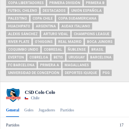
COPA LIBERTADORES
PRIMERA DIVISIÓN
PRIMERA B
FUTBOL CHILENO
DESTACADOS
UNIÓN ESPAÑOLA
PALESTINO
COPA CHILE
COPA SUDAMERICANA
HUACHIPATO
ARGENTINA
AUDAX ITALIANO
ALEXIS SÁNCHEZ
ARTURO VIDAL
CHAMPIONS LEAGUE
RIVER PLATE
O'HIGGINS
REAL MADRID
BOCA JUNIORS
COQUIMBO UNIDO
COBRESAL
ÑUBLENSE
BRASIL
EVERTON
COBRELOA
BETIS
URUGUAY
BARCELONA
FC BARCELONA
PRIMERA A
MAGALLANES
UNIVERSIDAD DE CONCEPCIÓN
DEPORTES IQUIQUE
PSG