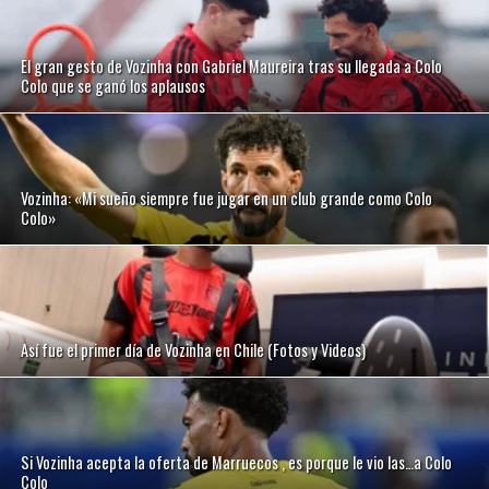
El gran gesto de Vozinha con Gabriel Maureira tras su llegada a Colo
Colo que se ganó los aplausos
Vozinha: «Mi sueño siempre fue jugar en un club grande como Colo
Colo»
Así fue el primer día de Vozinha en Chile (Fotos y Videos)
Si Vozinha acepta la oferta de Marruecos , es porque le vio las…a Colo
Colo