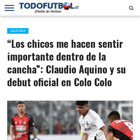
PRIMERA
DIVISIÓN
PRIMERA
SELECCIÓN
CHILENOS
FÚTBOL
B
CHILENA
EN EL
INTERNACIONAL
COLO COLO
MUNDO
“Los chicos me hacen sentir
importante dentro de la
cancha”: Claudio Aquino y su
debut oficial en Colo Colo