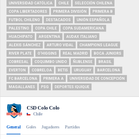
UNIVERSIDAD CATÓLICA
CHILE
SELECCIÓN CHILENA
COPA LIBERTADORES
PRIMERA DIVISIÓN
PRIMERA B
FUTBOL CHILENO
DESTACADOS
UNIÓN ESPAÑOLA
PALESTINO
COPA CHILE
COPA SUDAMERICANA
HUACHIPATO
ARGENTINA
AUDAX ITALIANO
ALEXIS SÁNCHEZ
ARTURO VIDAL
CHAMPIONS LEAGUE
RIVER PLATE
O'HIGGINS
REAL MADRID
BOCA JUNIORS
COBRESAL
COQUIMBO UNIDO
ÑUBLENSE
BRASIL
EVERTON
COBRELOA
BETIS
URUGUAY
BARCELONA
FC BARCELONA
PRIMERA A
UNIVERSIDAD DE CONCEPCIÓN
MAGALLANES
PSG
DEPORTES IQUIQUE