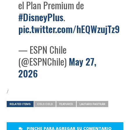
el Plan Premium de
#DisneyPlus
.
pic.twitter.com/hEQWzujTz9
— ESPN Chile
(@ESPNChile)
May 27,
2026
/
RELATED ITEMS
COLO COLO
FEATURED
LAUTARO PASTRÁN
PINCHE PARA AGREGAR SU COMENTARIO