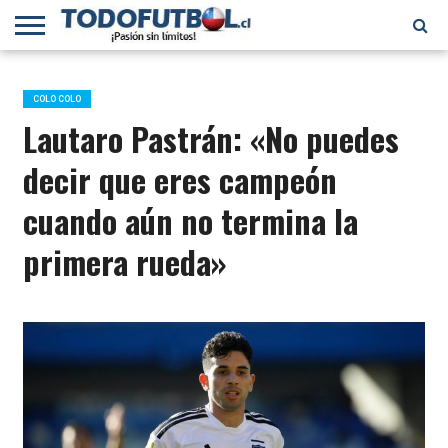
PRIMERA
DIVISIÓN
PRIMERA
SELECCIÓN
CHILENOS
FÚTBOL
B
CHILENA
EN EL
INTERNACIONAL
COLO COLO
MUNDO
Lautaro Pastrán: «No puedes
decir que eres campeón
cuando aún no termina la
primera rueda»