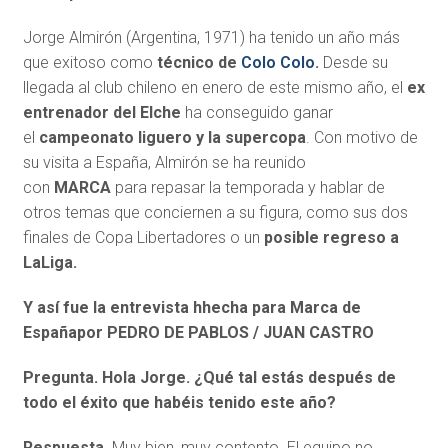
Jorge Almirón (Argentina, 1971) ha tenido un año más
que exitoso como
técnico de
Colo Colo
.
Desde su
llegada al club chileno en enero de este mismo año, el
ex
entrenador del Elche
ha conseguido ganar
el
campeonato liguero y la supercopa
. Con motivo de
su visita a España, Almirón se ha reunido
con
MARCA
para repasar la temporada y hablar de
otros temas que conciernen a su figura, como sus dos
finales de Copa Libertadores o un
posible regreso a
LaLiga.
Y así fue la entrevista hhecha para Marca de
Españapor PEDRO DE PABLOS / JUAN CASTRO
Pregunta. Hola Jorge. ¿Qué tal estás después de
todo el éxito que habéis tenido este año?
Respuesta.
Muy bien, muy contento. El equipo no