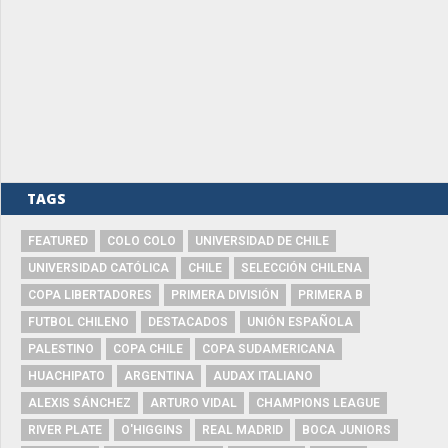
TAGS
FEATURED
COLO COLO
UNIVERSIDAD DE CHILE
UNIVERSIDAD CATÓLICA
CHILE
SELECCIÓN CHILENA
COPA LIBERTADORES
PRIMERA DIVISIÓN
PRIMERA B
FUTBOL CHILENO
DESTACADOS
UNIÓN ESPAÑOLA
PALESTINO
COPA CHILE
COPA SUDAMERICANA
HUACHIPATO
ARGENTINA
AUDAX ITALIANO
ALEXIS SÁNCHEZ
ARTURO VIDAL
CHAMPIONS LEAGUE
RIVER PLATE
O'HIGGINS
REAL MADRID
BOCA JUNIORS