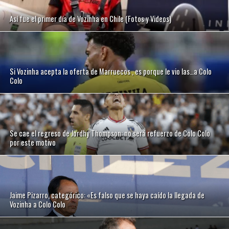
Así fue el primer día de Vozinha en Chile (Fotos y Videos)
Si Vozinha acepta la oferta de Marruecos , es porque le vio las…a Colo
Colo
Se cae el regreso de Jordhy Thompson: no será refuerzo de Colo Colo
por este motivo
Jaime Pizarro, categórico: «Es falso que se haya caído la llegada de
Vozinha a Colo Colo