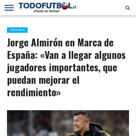
PRIMERA
DIVISIÓN
PRIMERA
SELECCIÓN
CHILENOS
FÚTBOL
B
CHILENA
EN EL
INTERNACIONAL
COLO COLO
MUNDO
Jorge Almirón en Marca de
España: «Van a llegar algunos
jugadores importantes, que
puedan mejorar el
rendimiento»