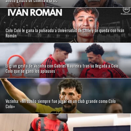
anotó golazo de chilena a la UC
Colo Colo le gana la pulseada a Universidad de Chile y se queda con Iván
Román
El gran gesto de Vozinha con Gabriel Maureira tras su llegada a Colo
Colo que se ganó los aplausos
Vozinha: «Mi sueño siempre fue jugar en un club grande como Colo
Colo»