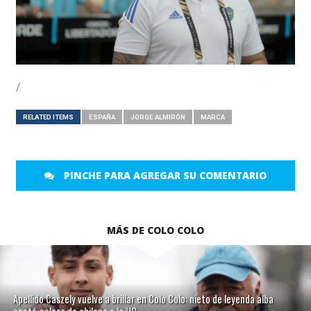
/
RELATED ITEMS
ESPAÑA
JORGE ALMIRÓN
MARCA
PINCHE PARA AGREGAR SU COMENTARIO
MÁS DE COLO COLO
Apellido Caszely vuelve a brillar en Colo Colo: nieto de leyenda alba