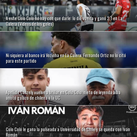
A este Colo Colo no hay con que darle: lo dio vuelta y ganó 2-1 en La
Calera (Videos de los goles)
Ni siquiera al banco irá Vozinha en La Calera: Fernando Ortiz no lo citó
para este partido
Apellido Caszely vuelve a brillar en Colo Colo: nieto de leyenda alba
anotó golazo de chilena a la UC
Colo Colo le gana la pulseada a Universidad de Chile y se queda con Iván
Román