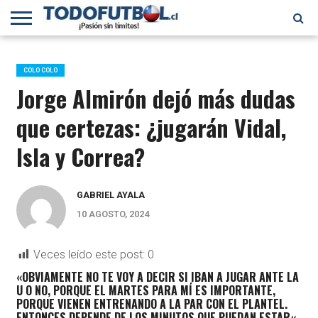
PRIMERA
DIVISIÓN
PRIMERA
SELECCIÓN
CHILENOS
FÚTBOL
B
CHILENA
EN EL
INTERNACIONAL
COLO COLO
MUNDO
Jorge Almirón dejó más dudas
que certezas: ¿jugarán Vidal,
Isla y Correa?
GABRIEL AYALA
10 AGOSTO, 2024
Veces leído este post:
0
«OBVIAMENTE NO TE VOY A DECIR SI IBAN A JUGAR ANTE LA
U O NO, PORQUE EL MARTES PARA MÍ ES IMPORTANTE,
PORQUE VIENEN ENTRENANDO A LA PAR CON EL PLANTEL.
ENTONCES DEPENDE DE LOS MINUTOS QUE PUEDAN ESTAR
«,