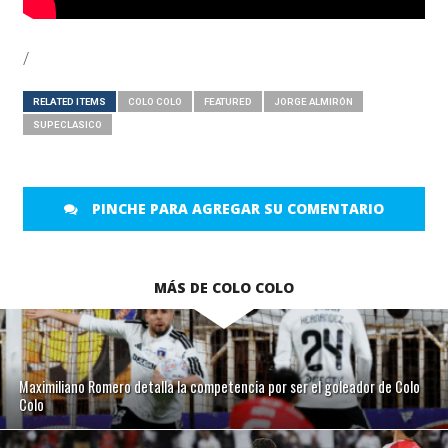
/
RELATED ITEMS
COLO COLO
FEATURED
JORGE ALMIRÓN
SUPECLASICO
PINCHE PARA AGREGAR SU COMENTARIO
MÁS DE COLO COLO
Maximiliano Romero detalla la competencia por ser el goleador de Colo
Colo