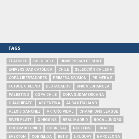
TAGS
FEATURED
COLO COLO
UNIVERSIDAD DE CHILE
UNIVERSIDAD CATÓLICA
CHILE
SELECCIÓN CHILENA
COPA LIBERTADORES
PRIMERA DIVISIÓN
PRIMERA B
FUTBOL CHILENO
DESTACADOS
UNIÓN ESPAÑOLA
PALESTINO
COPA CHILE
COPA SUDAMERICANA
HUACHIPATO
ARGENTINA
AUDAX ITALIANO
ALEXIS SÁNCHEZ
ARTURO VIDAL
CHAMPIONS LEAGUE
RIVER PLATE
O'HIGGINS
REAL MADRID
BOCA JUNIORS
COQUIMBO UNIDO
COBRESAL
ÑUBLENSE
BRASIL
EVERTON
COBRELOA
BETIS
URUGUAY
BARCELONA