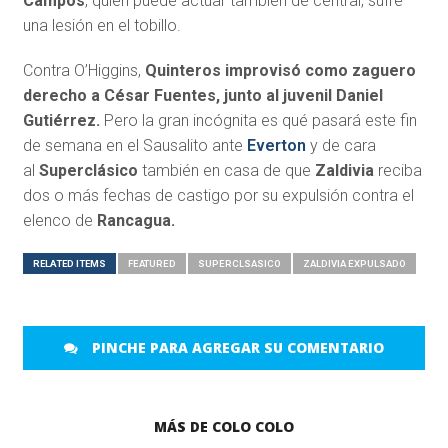
Campos
, quien puede actuar también de central, sufre
una lesión en el tobillo.
Contra O’Higgins,
Quinteros improvisó como zaguero
derecho a César Fuentes, junto al juvenil Daniel
Gutiérrez.
Pero la gran incógnita es qué pasará este fin
de semana en el Sausalito ante
Everton
y de cara
al
Superclásico
también en casa de que
Zaldivia
reciba
dos o más fechas de castigo por su expulsión contra el
elenco de
Rancagua.
RELATED ITEMS
FEATURED
SUPERCLSASICO
ZALDIVIA EXPULSADO
PINCHE PARA AGREGAR SU COMENTARIO
MÁS DE COLO COLO