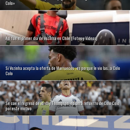
Colo»
Así fue el primer día de Vozinha en Chile (Fotos y Videos)
Si Vozinha acepta la oferta de Marruecos , es porque le vio las…a Colo
Colo
Se cae el regreso de Jordhy Thompson: no será refuerzo de Colo Colo
por este motivo