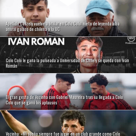
Apellido Caszely vuelve a brillar en Colo Colo: nieto de leyenda alba
anotó golazo de chilena a la UC
Colo Colo le gana la pulseada a Universidad de Chile y se queda con Iván
Román
El gran gesto de Vozinha con Gabriel Maureira tras su llegada a Colo
Colo que se ganó los aplausos
Vozinha: «Mi sueño siempre fue jugar en un club grande como Colo