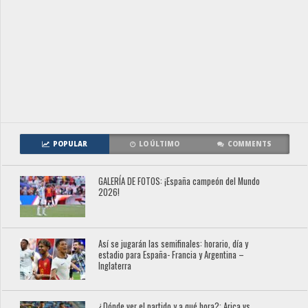
POPULAR
LO ÚLTIMO
COMMENTS
GALERÍA DE FOTOS: ¡España campeón del Mundo
2026!
Así se jugarán las semifinales: horario, día y
estadio para España- Francia y Argentina –
Inglaterra
¿Dónde ver el partido y a qué hora?: Arica vs