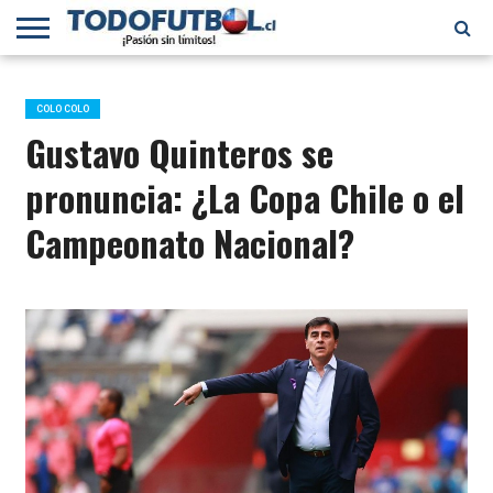
PRIMERA
DIVISIÓN
PRIMERA
SELECCIÓN
CHILENOS
FÚTBOL
B
CHILENA
EN EL
INTERNACIONAL
COLO COLO
MUNDO
Gustavo Quinteros se
pronuncia: ¿La Copa Chile o el
Campeonato Nacional?