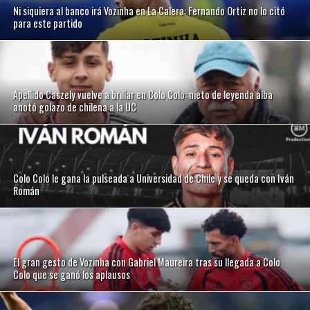
Ni siquiera al banco irá Vozinha en La Calera: Fernando Ortiz no lo citó
para este partido
Apellido Caszely vuelve a brillar en Colo Colo: nieto de leyenda alba
anotó golazo de chilena a la UC
Colo Colo le gana la pulseada a Universidad de Chile y se queda con Iván
Román
El gran gesto de Vozinha con Gabriel Maureira tras su llegada a Colo
Colo que se ganó los aplausos