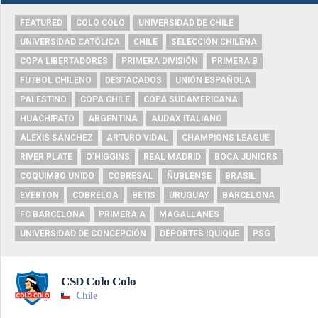
FEATURED
COLO COLO
UNIVERSIDAD DE CHILE
UNIVERSIDAD CATÓLICA
CHILE
SELECCIÓN CHILENA
COPA LIBERTADORES
PRIMERA DIVISIÓN
PRIMERA B
FUTBOL CHILENO
DESTACADOS
UNIÓN ESPAÑOLA
PALESTINO
COPA CHILE
COPA SUDAMERICANA
HUACHIPATO
ARGENTINA
AUDAX ITALIANO
ALEXIS SÁNCHEZ
ARTURO VIDAL
CHAMPIONS LEAGUE
RIVER PLATE
O'HIGGINS
REAL MADRID
BOCA JUNIORS
COQUIMBO UNIDO
COBRESAL
ÑUBLENSE
BRASIL
EVERTON
COBRELOA
BETIS
URUGUAY
BARCELONA
FC BARCELONA
PRIMERA A
MAGALLANES
UNIVERSIDAD DE CONCEPCIÓN
DEPORTES IQUIQUE
PSG