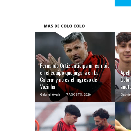
MÁS DE COLO COLO
LEER MÁS
Fernando Ortiz anticipa un cambio
en el equipo que jugará en La
Apell
Calera: y no es el ingreso de
Colo 
Vozinha
anotó
Gabriel Ayala
7 AGOSTO, 2026
Gabrie
LEER MÁS