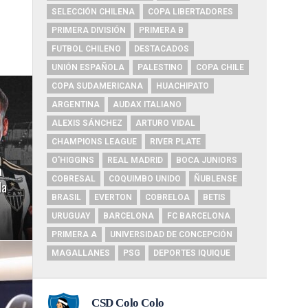
SELECCIÓN CHILENA
COPA LIBERTADORES
PRIMERA DIVISIÓN
PRIMERA B
FUTBOL CHILENO
DESTACADOS
UNIÓN ESPAÑOLA
PALESTINO
COPA CHILE
COPA SUDAMERICANA
HUACHIPATO
ARGENTINA
AUDAX ITALIANO
ALEXIS SÁNCHEZ
ARTURO VIDAL
CHAMPIONS LEAGUE
RIVER PLATE
O'HIGGINS
REAL MADRID
BOCA JUNIORS
a
COBRESAL
COQUIMBO UNIDO
ÑUBLENSE
da
BRASIL
EVERTON
COBRELOA
BETIS
URUGUAY
BARCELONA
FC BARCELONA
PRIMERA A
UNIVERSIDAD DE CONCEPCIÓN
MAGALLANES
PSG
DEPORTES IQUIQUE