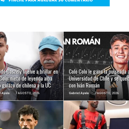
LEER MÁS
LEER MÁS
ido Caszely vuelve a brillar en
Colo Colo le gana la pulseada 
Colo: nieto de leyenda alba
Universidad de Chile y se que
 golazo de chilena a la UC
con Iván Román
l Ayala
7 AGOSTO, 2026
Gabriel Ayala
7 AGOSTO, 2026
LEER MÁS
LEER MÁS