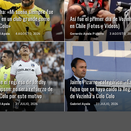
nha: «Mi sueño siempre fue
r en un club grande como
Así fue el primer día de Vozin
 Colo»
en Chile (Fotos y Videos)
l Ayala
4 AGOSTO, 2026
Gerardo Ayala Pizarro
3 AGOSTO, 20
LEER MÁS
LEER MÁS
e el regreso de Jordhy
Jaime Pizarro, categórico: «E
pson: no será refuerzo de
falso que se haya caído la lle
Colo por este motivo
de Vozinha a Colo Colo
l Ayala
31 JULIO, 2026
Gabriel Ayala
31 JULIO, 2026