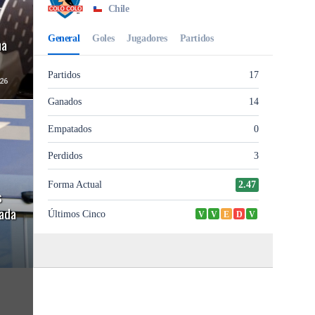
ha
26
s
gada