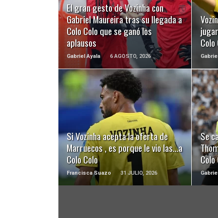
El gran gesto de Vozinha con
Gabriel Maureira tras su llegada a
Vozi
Colo Colo que se ganó los
juga
aplausos
Colo
Gabriel Ayala
6 AGOSTO, 2026
Gabrie
LEER MÁS
Si Vozinha acepta la oferta de
Se ca
Marruecos , es porque le vio las…a
Thom
Colo Colo
Colo 
Francisca Suazo
31 JULIO, 2026
Gabrie