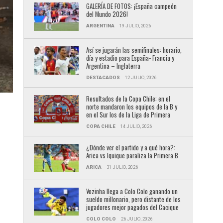
GALERÍA DE FOTOS: ¡España campeón
del Mundo 2026!
ARGENTINA
19 JULIO, 2026
Así se jugarán las semifinales: horario,
día y estadio para España- Francia y
Argentina – Inglaterra
DESTACADOS
12 JULIO, 2026
Resultados de la Copa Chile: en el
norte mandaron los equipos de la B y
en el Sur los de la Liga de Primera
COPA CHILE
14 JULIO, 2026
¿Dónde ver el partido y a qué hora?:
Arica vs Iquique paraliza la Primera B
ARICA
31 JULIO, 2026
Vozinha llega a Colo Colo ganando un
sueldo millonario, pero distante de los
jugadores mejor pagados del Cacique
COLO COLO
26 JULIO, 2026