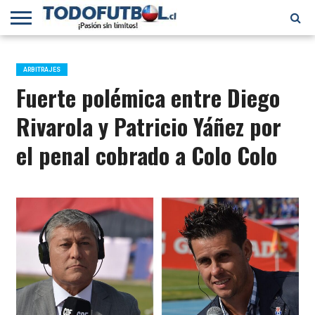
PRIMERA
DIVISIÓN
PRIMERA
SELECCIÓN
CHILENOS
FÚTBOL
B
CHILENA
EN EL
INTERNACIONAL
ARBITRAJES
MUNDO
Fuerte polémica entre Diego
Rivarola y Patricio Yáñez por
el penal cobrado a Colo Colo