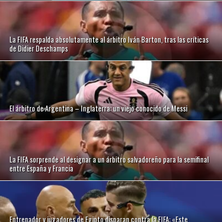
La FIFA respalda absolutamente al árbitro Iván Barton, tras las críticas
de Didier Deschamps
El árbitro de Argentina – Inglaterra: un viejo conocido de Messi
La FIFA sorprende al designar a un árbitro salvadoreño para la semifinal
entre España y Francia
Entrenador y jugadores de Egipto disparan contra la FIFA: «Este