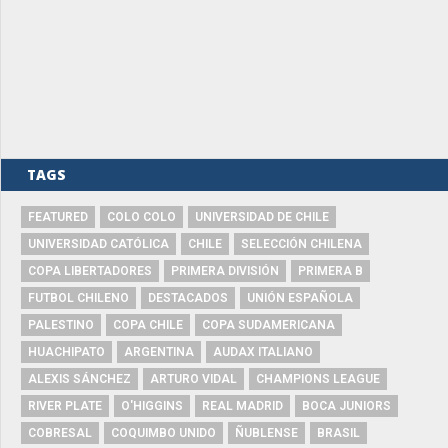
TAGS
FEATURED
COLO COLO
UNIVERSIDAD DE CHILE
UNIVERSIDAD CATÓLICA
CHILE
SELECCIÓN CHILENA
COPA LIBERTADORES
PRIMERA DIVISIÓN
PRIMERA B
FUTBOL CHILENO
DESTACADOS
UNIÓN ESPAÑOLA
PALESTINO
COPA CHILE
COPA SUDAMERICANA
HUACHIPATO
ARGENTINA
AUDAX ITALIANO
ALEXIS SÁNCHEZ
ARTURO VIDAL
CHAMPIONS LEAGUE
RIVER PLATE
O'HIGGINS
REAL MADRID
BOCA JUNIORS
COBRESAL
COQUIMBO UNIDO
ÑUBLENSE
BRASIL