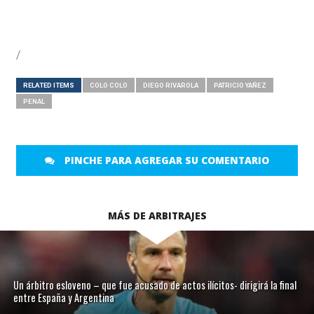
/
RELATED ITEMS
COLO COLO
DIEGO RIVAROLA
PATRICIO YAÑEZ
PENAL
PINCHE PARA AGREGAR SU COMENTARIO
MÁS DE ARBITRAJES
Un árbitro esloveno – que fue acusado de actos ilícitos- dirigirá la final
entre España y Argentina