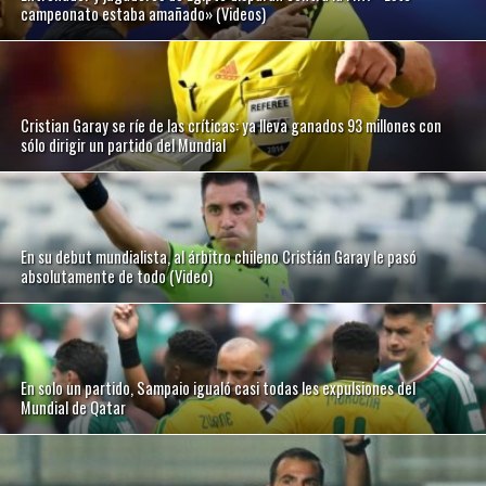
campeonato estaba amañado» (Videos)
Cristian Garay se ríe de las críticas: ya lleva ganados 93 millones con
sólo dirigir un partido del Mundial
En su debut mundialista, al árbitro chileno Cristián Garay le pasó
absolutamente de todo (Video)
En solo un partido, Sampaio igualó casi todas les expulsiones del
Mundial de Qatar