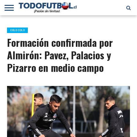
PRIMERA
DIVISIÓN
PRIMERA
SELECCIÓN
CHILENOS
FÚTBOL
B
CHILENA
EN EL
INTERNACIONAL
COLO COLO
MUNDO
Formación confirmada por
Almirón: Pavez, Palacios y
Pizarro en medio campo