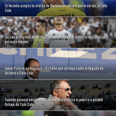
Si Vozinha acepta la oferta de Marruecos , es porque le vio las…a Colo
Colo
Se cae el regreso de Jordhy Thompson: no será refuerzo de Colo Colo
por este motivo
Jaime Pizarro, categórico: «Es falso que se haya caído la llegada de
Vozinha a Colo Colo
Cuando parecía encaminado: Aníbal Mosa cierra la puerta a posible
fichaje de Colo Colo