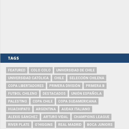
TAGS
FEATURED
COLO COLO
UNIVERSIDAD DE CHILE
UNIVERSIDAD CATÓLICA
CHILE
SELECCIÓN CHILENA
COPA LIBERTADORES
PRIMERA DIVISIÓN
PRIMERA B
FUTBOL CHILENO
DESTACADOS
UNIÓN ESPAÑOLA
PALESTINO
COPA CHILE
COPA SUDAMERICANA
HUACHIPATO
ARGENTINA
AUDAX ITALIANO
ALEXIS SÁNCHEZ
ARTURO VIDAL
CHAMPIONS LEAGUE
RIVER PLATE
O'HIGGINS
REAL MADRID
BOCA JUNIORS