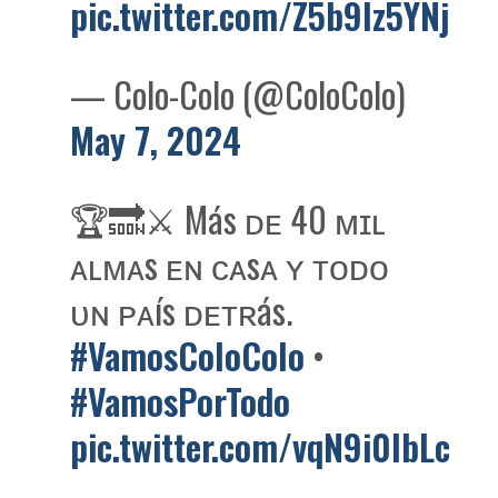
pic.twitter.com/Z5b9Iz5YNj
— Colo-Colo (@ColoColo)
May 7, 2024
🏆🔜⚔️ Más ᴅᴇ 40 ᴍɪʟ
ᴀʟᴍᴀs ᴇɴ ᴄᴀsᴀ ʏ ᴛᴏᴅᴏ
ᴜɴ ᴘᴀís ᴅᴇᴛʀás.
#VamosColoColo
•
#VamosPorTodo
pic.twitter.com/vqN9i0IbLc