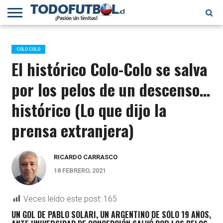
PRIMERA
DIVISIÓN
PRIMERA
SELECCIÓN
CHILENOS
FÚTBOL
B
CHILENA
EN EL
INTERNACIONAL
COLO COLO
MUNDO
El histórico Colo-Colo se salva
por los pelos de un descenso…
histórico (Lo que dijo la
prensa extranjera)
RICARDO CARRASCO
18 FEBRERO, 2021
Veces leído este post:
165
U
N GOL DE PABLO SOLARI, UN ARGENTINO DE SÓLO 19 AÑOS,