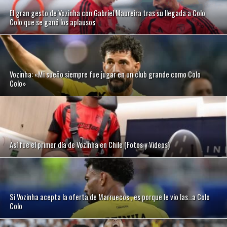
El gran gesto de Vozinha con Gabriel Maureira tras su llegada a Colo
Colo que se ganó los aplausos
Vozinha: «Mi sueño siempre fue jugar en un club grande como Colo
Colo»
Así fue el primer día de Vozinha en Chile (Fotos y Videos)
Si Vozinha acepta la oferta de Marruecos , es porque le vio las…a Colo
Colo