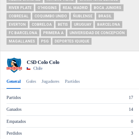
RIVER PLATE
O'HIGGINS
REAL MADRID
BOCA JUNIORS
COBRESAL
COQUIMBO UNIDO
ÑUBLENSE
BRASIL
EVERTON
COBRELOA
BETIS
URUGUAY
BARCELONA
FC BARCELONA
PRIMERA A
UNIVERSIDAD DE CONCEPCIÓN
MAGALLANES
PSG
DEPORTES IQUIQUE