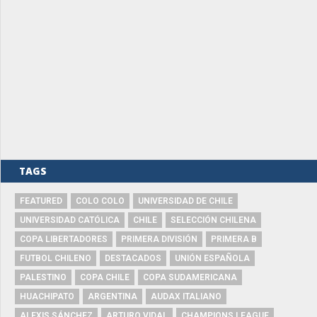
TAGS
FEATURED
COLO COLO
UNIVERSIDAD DE CHILE
UNIVERSIDAD CATÓLICA
CHILE
SELECCIÓN CHILENA
COPA LIBERTADORES
PRIMERA DIVISIÓN
PRIMERA B
FUTBOL CHILENO
DESTACADOS
UNIÓN ESPAÑOLA
PALESTINO
COPA CHILE
COPA SUDAMERICANA
HUACHIPATO
ARGENTINA
AUDAX ITALIANO
ALEXIS SÁNCHEZ
ARTURO VIDAL
CHAMPIONS LEAGUE