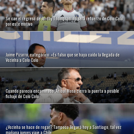
Se cae el regreso de Jordhy Thompson: no será refuerzo de Colo Colo
por este motivo
Jaime Pizarro, categórico: «Es falso que se haya caído la llegada de
Vozinha a Colo Colo
Cuando parecía encaminado: Aníbal Mosa cierra la puerta a posible
fichaje de Colo Colo
¿Vozinha se hace de rogar? Tampoco llegará hoy a Santiago, tal vez
mañana jueves viaje a Chile