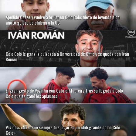
Apellido Caszely vuelve a brillar en Colo Colo: nieto de leyenda alba
anotó golazo de chilena a la UC
Colo Colo le gana la pulseada a Universidad de Chile y se queda con Iván
Román
El gran gesto de Vozinha con Gabriel Maureira tras su llegada a Colo
Colo que se ganó los aplausos
Vozinha: «Mi sueño siempre fue jugar en un club grande como Colo
Colo»