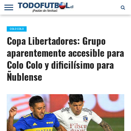
PRIMERA
DIVISIÓN
PRIMERA
SELECCIÓN
CHILENOS
FÚTBOL
B
CHILENA
EN EL
INTERNACIONAL
COLO COLO
MUNDO
Copa Libertadores: Grupo
aparentemente accesible para
Colo Colo y dificilísimo para
Ñublense