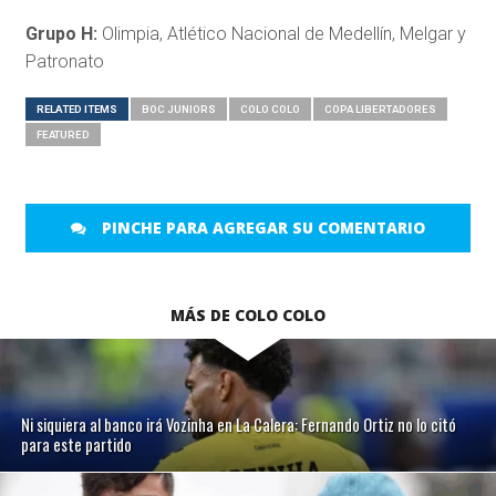
Grupo H:
Olimpia, Atlético Nacional de Medellín, Melgar
y
Patronato
RELATED ITEMS
BOC JUNIORS
COLO COLO
COPA LIBERTADORES
FEATURED
PINCHE PARA AGREGAR SU COMENTARIO
MÁS DE COLO COLO
Ni siquiera al banco irá Vozinha en La Calera: Fernando Ortiz no lo citó
para este partido