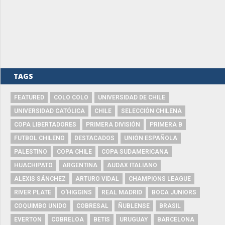
TAGS
FEATURED
COLO COLO
UNIVERSIDAD DE CHILE
UNIVERSIDAD CATÓLICA
CHILE
SELECCIÓN CHILENA
COPA LIBERTADORES
PRIMERA DIVISIÓN
PRIMERA B
FUTBOL CHILENO
DESTACADOS
UNIÓN ESPAÑOLA
PALESTINO
COPA CHILE
COPA SUDAMERICANA
HUACHIPATO
ARGENTINA
AUDAX ITALIANO
ALEXIS SÁNCHEZ
ARTURO VIDAL
CHAMPIONS LEAGUE
RIVER PLATE
O'HIGGINS
REAL MADRID
BOCA JUNIORS
COQUIMBO UNIDO
COBRESAL
ÑUBLENSE
BRASIL
EVERTON
COBRELOA
BETIS
URUGUAY
BARCELONA