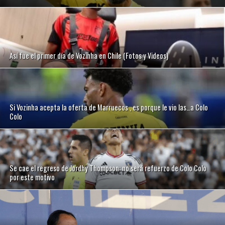
Así fue el primer día de Vozinha en Chile (Fotos y Videos)
Si Vozinha acepta la oferta de Marruecos , es porque le vio las…a Colo
Colo
Se cae el regreso de Jordhy Thompson: no será refuerzo de Colo Colo
por este motivo