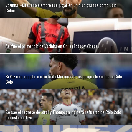
Vozinha: «Mi sueño siempre fue jugar en un club grande como Colo
Colo»
Así fue el primer día de Vozinha en Chile (Fotos y Videos)
Si Vozinha acepta la oferta de Marruecos , es porque le vio las…a Colo
Colo
Se cae el regreso de Jordhy Thompson: no será refuerzo de Colo Colo
por este motivo