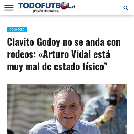
PRIMERA
DIVISIÓN
PRIMERA
SELECCIÓN
CHILENOS
FÚTBOL
B
CHILENA
EN EL
INTERNACIONAL
COLO COLO
MUNDO
Clavito Godoy no se anda con
rodeos: «Arturo Vidal está
muy mal de estado físico”