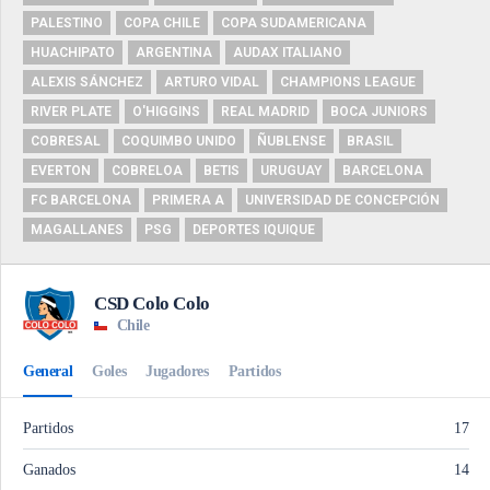
PALESTINO
COPA CHILE
COPA SUDAMERICANA
HUACHIPATO
ARGENTINA
AUDAX ITALIANO
ALEXIS SÁNCHEZ
ARTURO VIDAL
CHAMPIONS LEAGUE
RIVER PLATE
O'HIGGINS
REAL MADRID
BOCA JUNIORS
COBRESAL
COQUIMBO UNIDO
ÑUBLENSE
BRASIL
EVERTON
COBRELOA
BETIS
URUGUAY
BARCELONA
FC BARCELONA
PRIMERA A
UNIVERSIDAD DE CONCEPCIÓN
MAGALLANES
PSG
DEPORTES IQUIQUE