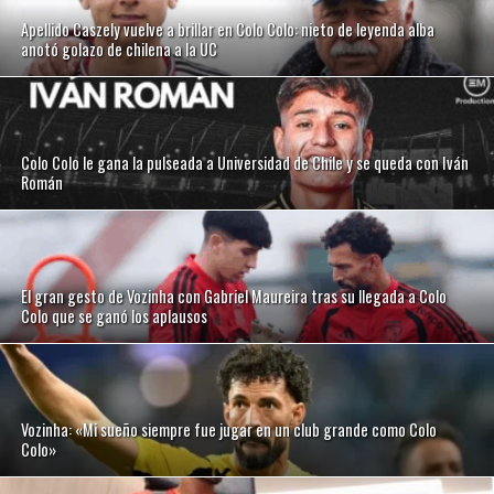
Apellido Caszely vuelve a brillar en Colo Colo: nieto de leyenda alba
anotó golazo de chilena a la UC
Colo Colo le gana la pulseada a Universidad de Chile y se queda con Iván
Román
El gran gesto de Vozinha con Gabriel Maureira tras su llegada a Colo
Colo que se ganó los aplausos
Vozinha: «Mi sueño siempre fue jugar en un club grande como Colo
Colo»