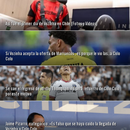
Así fue el primer día de Vozinha en Chile (Fotos y Videos)
Si Vozinha acepta la oferta de Marruecos , es porque le vio las…a Colo
Colo
Se cae el regreso de Jordhy Thompson: no será refuerzo de Colo Colo
por este motivo
Jaime Pizarro, categórico: «Es falso que se haya caído la llegada de
Vozinha a Colo Colo