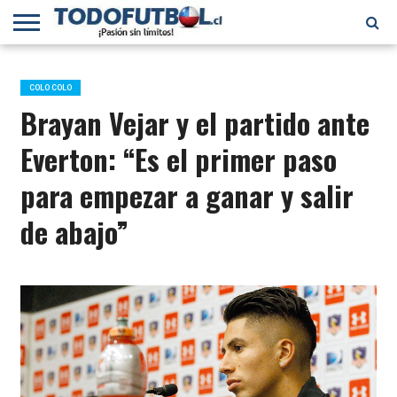
PRIMERA
DIVISIÓN
PRIMERA
SELECCIÓN
CHILENOS
FÚTBOL
B
CHILENA
EN EL
INTERNACIONAL
COLO COLO
MUNDO
Brayan Vejar y el partido ante
Everton: “Es el primer paso
para empezar a ganar y salir
de abajo”