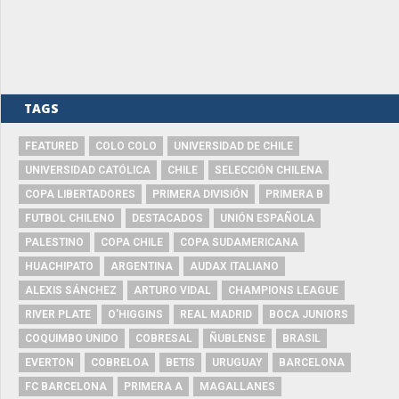
TAGS
FEATURED
COLO COLO
UNIVERSIDAD DE CHILE
UNIVERSIDAD CATÓLICA
CHILE
SELECCIÓN CHILENA
COPA LIBERTADORES
PRIMERA DIVISIÓN
PRIMERA B
FUTBOL CHILENO
DESTACADOS
UNIÓN ESPAÑOLA
PALESTINO
COPA CHILE
COPA SUDAMERICANA
HUACHIPATO
ARGENTINA
AUDAX ITALIANO
ALEXIS SÁNCHEZ
ARTURO VIDAL
CHAMPIONS LEAGUE
RIVER PLATE
O'HIGGINS
REAL MADRID
BOCA JUNIORS
COQUIMBO UNIDO
COBRESAL
ÑUBLENSE
BRASIL
EVERTON
COBRELOA
BETIS
URUGUAY
BARCELONA
FC BARCELONA
PRIMERA A
MAGALLANES