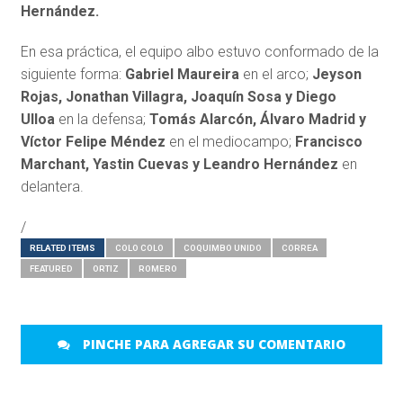
Hernández.
En esa práctica, el equipo albo estuvo conformado de la
siguiente forma:
Gabriel Maureira
en el arco;
Jeyson
Rojas, Jonathan Villagra, Joaquín Sosa y Diego
Ulloa
en la defensa;
Tomás Alarcón, Álvaro Madrid y
Víctor Felipe Méndez
en el mediocampo;
Francisco
Marchant, Yastin Cuevas y Leandro Hernández
en
delantera.
/
RELATED ITEMS
COLO COLO
COQUIMBO UNIDO
CORREA
FEATURED
ORTIZ
ROMERO
PINCHE PARA AGREGAR SU COMENTARIO