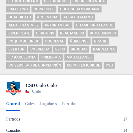
FUTBOL CHILENO
DESTACADOS
UNIÓN ESPAÑOLA
PALESTINO
COPA CHILE
COPA SUDAMERICANA
HUACHIPATO
ARGENTINA
AUDAX ITALIANO
ALEXIS SÁNCHEZ
ARTURO VIDAL
CHAMPIONS LEAGUE
RIVER PLATE
O'HIGGINS
REAL MADRID
BOCA JUNIORS
COQUIMBO UNIDO
COBRESAL
ÑUBLENSE
BRASIL
EVERTON
COBRELOA
BETIS
URUGUAY
BARCELONA
FC BARCELONA
PRIMERA A
MAGALLANES
UNIVERSIDAD DE CONCEPCIÓN
DEPORTES IQUIQUE
PSG