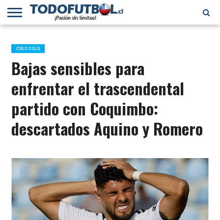
PRIMERA
DIVISIÓN
PRIMERA
SELECCIÓN
CHILENOS
FÚTBOL
B
CHILENA
EN EL
INTERNACIONAL
COLO COLO
MUNDO
Bajas sensibles para
enfrentar el trascendental
partido con Coquimbo:
descartados Aquino y Romero