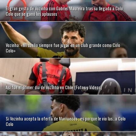
El gran gesto de Vozinha con Gabriel Maureira tras su llegada a Colo
Colo que se ganó los aplausos
Vozinha: «Mi sueño siempre fue jugar en un club grande como Colo
Colo»
Así fue el primer día de Vozinha en Chile (Fotos y Videos)
Si Vozinha acepta la oferta de Marruecos , es porque le vio las…a Colo
Colo