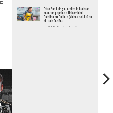
z;
Entre San Luis y el árbitro le hicieron
pasar un papelón a Universidad
Católica en Quillota (Videos del 4-0 en
l
el Lucio Fariña)
COPA CHILE
12 JULIO, 2026
a
da