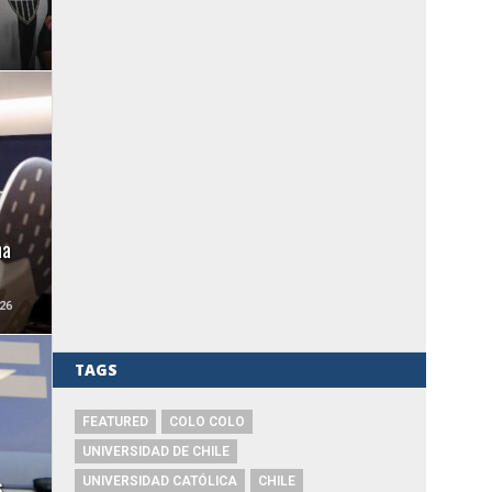
ha
26
TAGS
FEATURED
COLO COLO
UNIVERSIDAD DE CHILE
s
UNIVERSIDAD CATÓLICA
CHILE