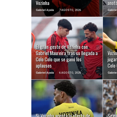
Vozinha
anotó
Gabriel Ayala
7 AGOSTO, 2026
Gabrie
LEER MÁS
El gran gesto de Vozinha con
Gabriel Maureira tras su llegada a
Vozi
Colo Colo que se ganó los
juga
aplausos
Colo
Gabriel Ayala
6 AGOSTO, 2026
Gabrie
LEER MÁS
Si Vozinha acepta la oferta de
Se ca