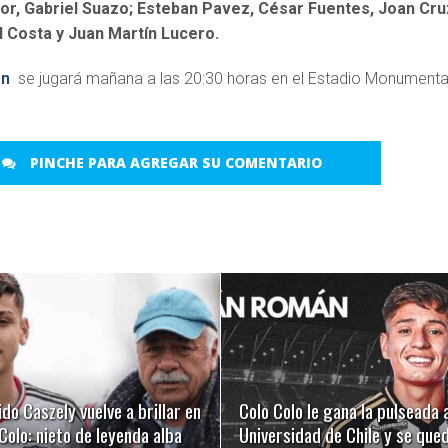
or, Gabriel Suazo; Esteban Pavez, César Fuentes, Joan Cru
el Costa y Juan Martín Lucero.
on
se jugará mañana a las 20:30 horas en el Estadio Monumenta
PINCHE PARA AGREGAR SU COMENTARIO
LEER MÁS
LEER MÁS
ido Caszely vuelve a brillar en
Colo Colo le gana la pulseada 
Colo: nieto de leyenda alba
Universidad de Chile y se que