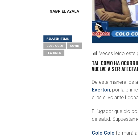
GABRIEL AYALA
RELATED ITEMS
COLO COLO
COVID
Veces leído este 
FEATURED
TAL COMO HA OCURRID
VUELVE A SER AFECTA
De esta manera los a
Everton
, por la pri
ellas el volante Leona
El jugador que dio p
de salud. Supuestame
Colo Colo
formará a