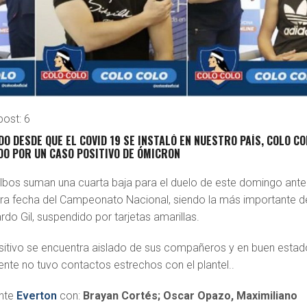
post:
6
O DESDE QUE EL COVID 19 SE INSTALÓ EN NUESTRO PAÍS, COLO CO
DO POR UN CASO POSITIVO DE ÓMICRON
lbos suman una cuarta baja para el duelo de este domingo ante
mera fecha del Campeonato Nacional, siendo la más importante d
rdo Gil, suspendido por tarjetas amarillas.
ositivo se encuentra aislado de sus compañeros y en buen estad
nte no tuvo contactos estrechos con el plantel..
nte
Everton
con:
Brayan Cortés; Oscar Opazo, Maximiliano