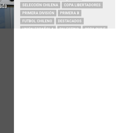
gada
SELECCIÓN CHILENA
COPA LIBERTADORES
PRIMERA DIVISIÓN
PRIMERA B
FUTBOL CHILENO
DESTACADOS
UNIÓN ESPAÑOLA
PALESTINO
COPA CHILE
COPA SUDAMERICANA
HUACHIPATO
ARGENTINA
AUDAX ITALIANO
ALEXIS SÁNCHEZ
ARTURO VIDAL
CHAMPIONS LEAGUE
RIVER PLATE
O'HIGGINS
REAL MADRID
BOCA JUNIORS
COBRESAL
COQUIMBO UNIDO
ÑUBLENSE
BRASIL
EVERTON
COBRELOA
BETIS
URUGUAY
BARCELONA
FC BARCELONA
PRIMERA A
UNIVERSIDAD DE CONCEPCIÓN
MAGALLANES
PSG
DEPORTES IQUIQUE