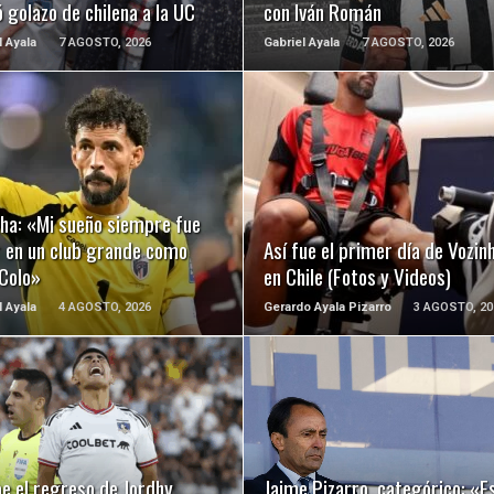
 golazo de chilena a la UC
con Iván Román
l Ayala
7 AGOSTO, 2026
Gabriel Ayala
7 AGOSTO, 2026
LEER MÁS
LEER MÁS
nha: «Mi sueño siempre fue
r en un club grande como
Así fue el primer día de Vozin
 Colo»
en Chile (Fotos y Videos)
l Ayala
4 AGOSTO, 2026
Gerardo Ayala Pizarro
3 AGOSTO, 20
LEER MÁS
LEER MÁS
e el regreso de Jordhy
Jaime Pizarro, categórico: «E