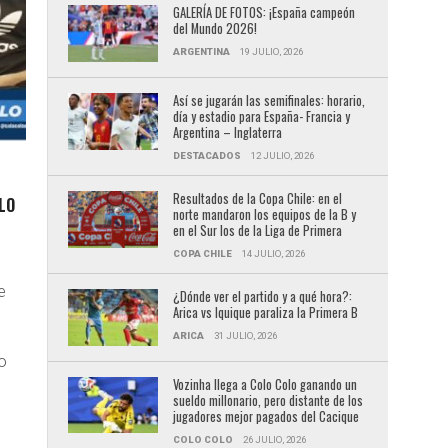
GALERÍA DE FOTOS: ¡España campeón
del Mundo 2026!
ARGENTINA
19 JULIO, 2026
Así se jugarán las semifinales: horario,
día y estadio para España- Francia y
Argentina – Inglaterra
DESTACADOS
12 JULIO, 2026
Resultados de la Copa Chile: en el
LO
norte mandaron los equipos de la B y
en el Sur los de la Liga de Primera
COPA CHILE
14 JULIO, 2026
e
¿Dónde ver el partido y a qué hora?:
Arica vs Iquique paraliza la Primera B
ARICA
31 JULIO, 2026
o
Vozinha llega a Colo Colo ganando un
sueldo millonario, pero distante de los
jugadores mejor pagados del Cacique
COLO COLO
26 JULIO, 2026