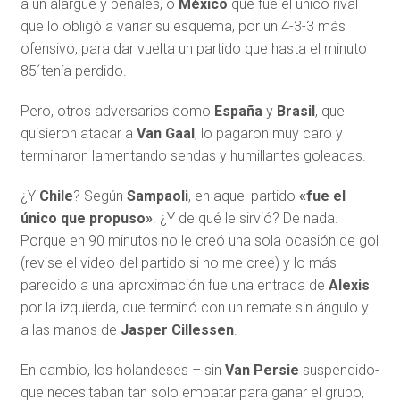
a un alargue y penales, o
México
que fue el único rival
que lo obligó a variar su esquema, por un 4-3-3 más
ofensivo, para dar vuelta un partido que hasta el minuto
85´tenía perdido.
Pero, otros adversarios como
España
y
Brasil
, que
quisieron atacar a
Van Gaal
, lo pagaron muy caro y
terminaron lamentando sendas y humillantes goleadas.
¿Y
Chile
? Según
Sampaoli
, en aquel partido
«fue el
único que propuso»
. ¿Y de qué le sirvió? De nada.
Porque en 90 minutos no le creó una sola ocasión de gol
(revise el video del partido si no me cree) y lo más
parecido a una aproximación fue una entrada de
Alexis
por la izquierda, que terminó con un remate sin ángulo y
a las manos de
Jasper Cillessen
.
En cambio, los holandeses – sin
Van Persie
suspendido-
que necesitaban tan solo empatar para ganar el grupo,