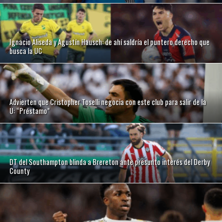
Ignacio Aliseda y Agustín Hausch: de ahí saldría el puntero derecho que
busca la UC
Advierten que Cristopher Toselli negocia con este club para salir de la
U: “Préstamo”
DT del Southampton blinda a Brereton ante presunto interés del Derby
County