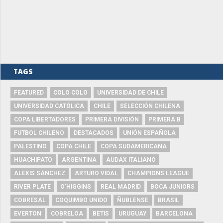
TAGS
FEATURED
COLO COLO
UNIVERSIDAD DE CHILE
UNIVERSIDAD CATÓLICA
CHILE
SELECCIÓN CHILENA
COPA LIBERTADORES
PRIMERA DIVISIÓN
PRIMERA B
FUTBOL CHILENO
DESTACADOS
UNIÓN ESPAÑOLA
PALESTINO
COPA CHILE
COPA SUDAMERICANA
HUACHIPATO
ARGENTINA
AUDAX ITALIANO
ALEXIS SÁNCHEZ
ARTURO VIDAL
CHAMPIONS LEAGUE
RIVER PLATE
O'HIGGINS
REAL MADRID
BOCA JUNIORS
COBRESAL
COQUIMBO UNIDO
ÑUBLENSE
BRASIL
EVERTON
COBRELOA
BETIS
URUGUAY
BARCELONA