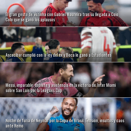
El gran gesto de Vozinha con Gabriel Maureira tras su llegada a Colo
Colo que se ganó los aplausos
Ascacibar cumplió con la ley del ex y Boca le ganó a Estudiantes
Messi, imparable: doblete y asistencia en la victoria de Inter Miami
sobre San Luis por la Leagues Cup
Noche de furia de Neymar por la Copa de Brasil: Tensión, insultos y caos
ante Remo