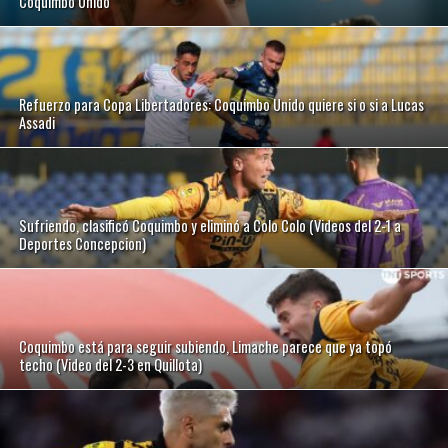
Coquimbo Unido
Refuerzo para Copa Libertadores: Coquimbo Unido quiere si o si a Lucas
Assadi
Sufriendo, clasificó Coquimbo y eliminó a Colo Colo (Videos del 2-1 a
Deportes Concepcion)
Coquimbo está para seguir subiendo, Limache parece que ya topó
techo (Video del 2-3 en Quillota)