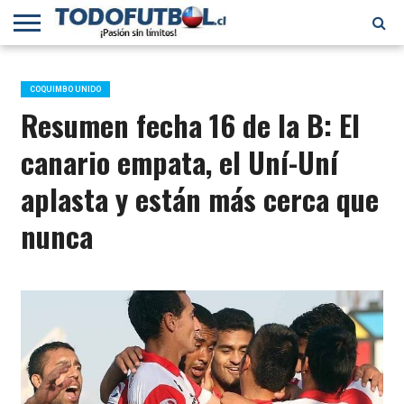
PRIMERA
DIVISIÓN
PRIMERA
SELECCIÓN
CHILENOS
FÚTBOL
B
CHILENA
EN EL
INTERNACIONAL
COQUIMBO UNIDO
MUNDO
Resumen fecha 16 de la B: El
canario empata, el Uní-Uní
aplasta y están más cerca que
nunca