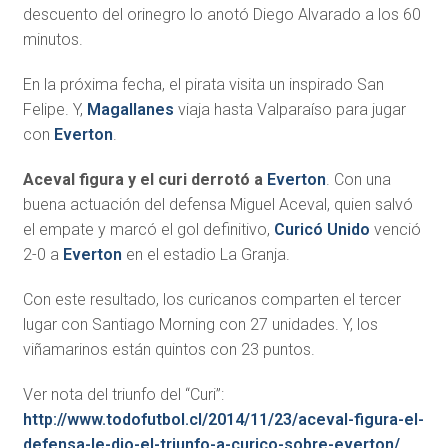
descuento del orinegro lo anotó Diego Alvarado a los 60
minutos.
En la próxima fecha, el pirata visita un inspirado San
Felipe. Y,
Magallanes
viaja hasta Valparaíso para jugar
con
Everton
.
Aceval figura y el curi derrotó a
Everton
. Con una
buena actuación del defensa Miguel Aceval, quien salvó
el empate y marcó el gol definitivo,
Curicó Unido
venció
2-0 a
Everton
en el estadio La Granja.
Con este resultado, los curicanos comparten el tercer
lugar con Santiago Morning con 27 unidades. Y, los
viñamarinos están quintos con 23 puntos.
Ver nota del triunfo del “Curi”:
http://www.todofutbol.cl/2014/11/23/aceval-figura-el-
defensa-le-dio-el-triunfo-a-curico-sobre-everton/