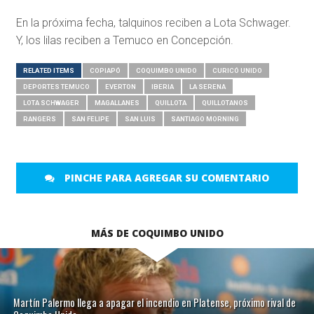
En la próxima fecha, talquinos reciben a Lota Schwager.
Y, los lilas reciben a Temuco en Concepción.
RELATED ITEMS
COPIAPÓ
COQUIMBO UNIDO
CURICÓ UNIDO
DEPORTES TEMUCO
EVERTON
IBERIA
LA SERENA
LOTA SCHWAGER
MAGALLANES
QUILLOTA
QUILLOTANOS
RANGERS
SAN FELIPE
SAN LUIS
SANTIAGO MORNING
PINCHE PARA AGREGAR SU COMENTARIO
MÁS DE COQUIMBO UNIDO
Martín Palermo llega a apagar el incendio en Platense, próximo rival de