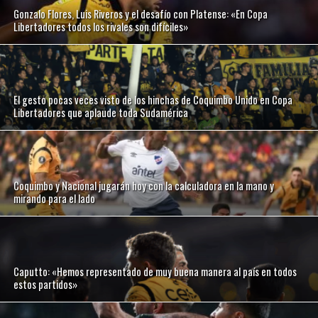
Gonzalo Flores, Luis Riveros y el desafío con Platense: «En Copa
Libertadores todos los rivales son difíciles»
El gesto pocas veces visto de los hinchas de Coquimbo Unido en Copa
Libertadores que aplaude toda Sudamérica
Coquimbo y Nacional jugarán hoy con la calculadora en la mano y
mirando para el lado
Caputto: «Hemos representado de muy buena manera al país en todos
estos partidos»