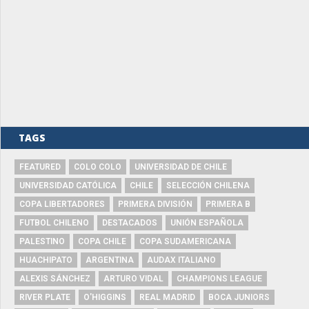
TAGS
FEATURED
COLO COLO
UNIVERSIDAD DE CHILE
UNIVERSIDAD CATÓLICA
CHILE
SELECCIÓN CHILENA
COPA LIBERTADORES
PRIMERA DIVISIÓN
PRIMERA B
FUTBOL CHILENO
DESTACADOS
UNIÓN ESPAÑOLA
PALESTINO
COPA CHILE
COPA SUDAMERICANA
HUACHIPATO
ARGENTINA
AUDAX ITALIANO
ALEXIS SÁNCHEZ
ARTURO VIDAL
CHAMPIONS LEAGUE
RIVER PLATE
O'HIGGINS
REAL MADRID
BOCA JUNIORS