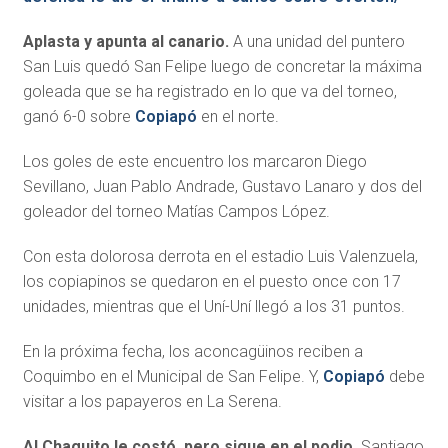
Aplasta y apunta al canario.
A una unidad del puntero
San Luis quedó San Felipe luego de concretar la máxima
goleada que se ha registrado en lo que va del torneo,
ganó 6-0 sobre
Copiapó
en el norte.
Los goles de este encuentro los marcaron Diego
Sevillano, Juan Pablo Andrade, Gustavo Lanaro y dos del
goleador del torneo Matías Campos López.
Con esta dolorosa derrota en el estadio Luis Valenzuela,
los copiapinos se quedaron en el puesto once con 17
unidades, mientras que el Uní-Uní llegó a los 31 puntos.
En la próxima fecha, los aconcagüinos reciben a
Coquimbo en el Municipal de San Felipe. Y,
Copiapó
debe
visitar a los papayeros en La Serena.
Al Chaguito le costó, pero sigue en el podio
. Santiago