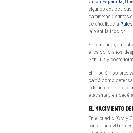
Unión Española
, Un
algunos equipos que 
camisetas distintas du
de año, llegó a
Pales
la plantilla tricolor.
Sin embargo, su histo
a los ocho años, des
San Luis y posterior
El “Tiburón” sorpresi
partió como defensa.
adelante como enganc
atacante y empecé a j
EL NACIMIENTO DE
En el cuadro “Oro y 
torneo sub-20 repre