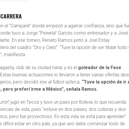
A CARRERA
en el “Campanil” donde empezó a agarrar confianza, sino que fu
 donde tuvo a Jorge “Peineta” Garcés como entrenador y a José
ante. En ese torneo, Renato Ramos junto a Joel Estay
ra del cuadro “Oro y Cielo”. “Tuve la opción de ser titular todo 
”, manifiesta.
agasta, club de su ciudad natal, y es el
goleador de la Fase
Estas buenas actuaciones lo llevaron a tener varias ofertas de
jeros, pero decidió irse al fútbol azteca.
“Tuve la opción de ir 
o
, pero preferí irme a México”, señala Ramos.
iburón” jugó en Tecos y tuvo un paso por Bolivia, lo que recuerda
ncias de vida, pues “estuve en dos países, dos culturas y dos
tintos, pero fue provechoso. En esta vida se está para aprender”.
 difícil estar en otro país, ya que uno debe comenzar todo de