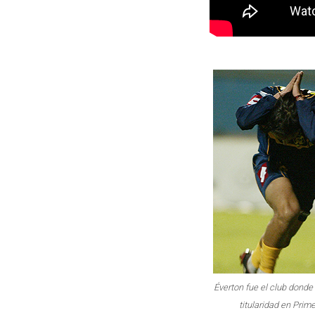
Éverton fue el club dond
titularidad en Prime