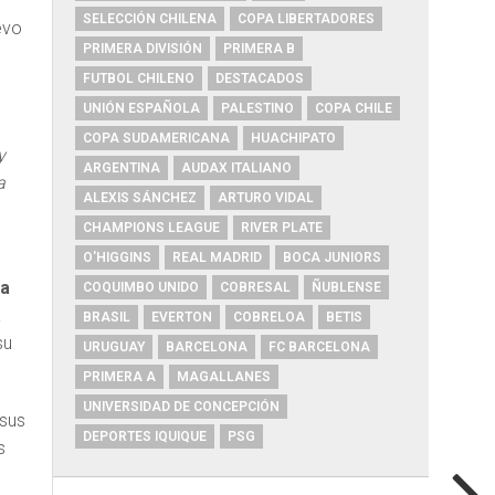
SELECCIÓN CHILENA
COPA LIBERTADORES
evo
PRIMERA DIVISIÓN
PRIMERA B
FUTBOL CHILENO
DESTACADOS
UNIÓN ESPAÑOLA
PALESTINO
COPA CHILE
COPA SUDAMERICANA
HUACHIPATO
y
ARGENTINA
AUDAX ITALIANO
a
ALEXIS SÁNCHEZ
ARTURO VIDAL
CHAMPIONS LEAGUE
RIVER PLATE
O'HIGGINS
REAL MADRID
BOCA JUNIORS
 a
COQUIMBO UNIDO
COBRESAL
ÑUBLENSE
a
BRASIL
EVERTON
COBRELOA
BETIS
su
URUGUAY
BARCELONA
FC BARCELONA
PRIMERA A
MAGALLANES
UNIVERSIDAD DE CONCEPCIÓN
 sus
DEPORTES IQUIQUE
PSG
s