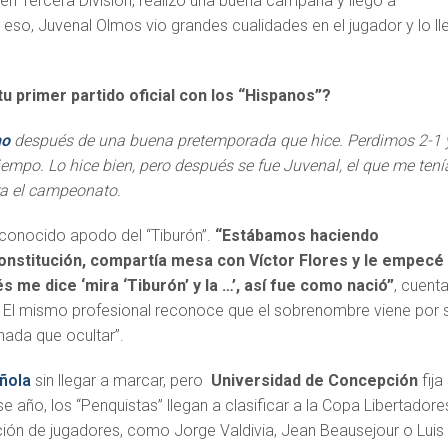
en Tercera División, realizó una buena campaña y llegó a
eso, Juvenal Olmos vio grandes cualidades en el jugador y lo ll
 primer partido oficial con los “Hispanos”?
no
después de una buena pretemporada que hice. Perdimos 2-1 
iempo. Lo hice bien, pero después se fue Juvenal, el que me tení
a el campeonato.
 conocido apodo del “Tiburón”.
“Estábamos haciendo
nstitución, compartía mesa con Víctor Flores y le empecé
ués me dice ‘mira ‘Tiburón’ y la …’, así fue como nació”
, cuent
or. El mismo profesional reconoce que el sobrenombre viene por 
 nada que ocultar”.
ñola
sin llegar a marcar, pero
Universidad de Concepción
fija
se año, los “Penquistas” llegan a clasificar a la Copa Libertadore
ión de jugadores, como Jorge Valdivia, Jean Beausejour o Luis