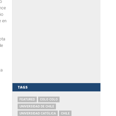
o
once
io
e en
ota
de
l
ia
TAGS
FEATURED
COLO COLO
UNIVERSIDAD DE CHILE
UNIVERSIDAD CATÓLICA
CHILE