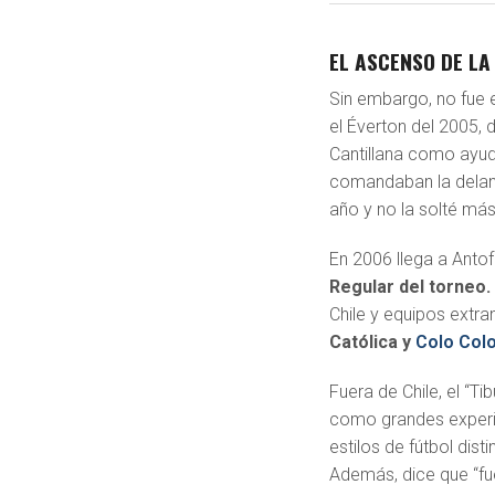
EL ASCENSO DE L
Sin embargo, no fue 
el Éverton del 2005,
Cantillana como ayud
comandaban la delante
año y no la solté más
En 2006 llega a Antof
Regular del torneo.
Chile y equipos extran
Católica y
Colo Col
Fuera de Chile, el “T
como grandes experie
estilos de fútbol dis
Además, dice que “fue