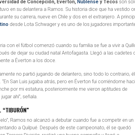
iversidad de Concepción, Éverton,
Ñublense
y Tecos
son sol
tuvo en su delantera a Ramos. Su historia dice que ha vestido 
rante su carrera, nueve en Chile y dos en el extranjero. A princip
tino
desde Lota Schwager y es uno de los jugadores important
ria con el fútbol comenzó cuando su familia se fue a vivir a Quill
pués de dejar su ciudad natal Antofagasta. Llegó a las cadetes 
mente a Éverton a los doce.
vamente no partió jugando de delantero, sino todo lo contrario, é
 “En San Luis jugaba atrás, pero en Éverton fui corriéndome hac
he por mi estatura, posteriormente me vieron aptitudes de
ugar ahí”, señala.
L “TIBURÓN”
Cielo”, Ramos no alcanzó a debutar cuando fue a competir en un
sentando a Quilpué. Después de este campeonato, él se quedó