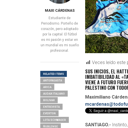
MAXI CÁRDENAS
Estudiante de
Periodismo. Porteño de
corazón, pero adoptado
por la capital. El fútbol
es mi pasión y estar en
un mundial es mi sueño
profesional.
Veces leído este 
SUS INICIOS, EL HAT
RELATED ITEMS
IMBATIBILIDAD AL «T
ANTOFAGASTA
VIENE A FUTURO FUE
PALESTINO CON TODO
ARICA
AUDAX ITALIANO
Maximiliano Cárden
BOLIVAR
mcardenas@todofut
ENTREVISTA
EVERTON
LOTA SCHWAGER
SANTIAGO.-
Instinto
ÑUBLENSE