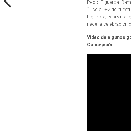
Pedro Figueroa. Ramo
“Hice el 8-2 de nuest
Figueroa, casi sin án
nace la celebración d
Video de algunos g
Concepción.