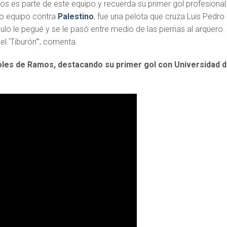
s es parte de este equipo y recuerda su primer gol profesional
ro equipo contra
Palestino
, fue una pelota que cruza Luis Pedro
gulo le pegué y se le pasó entre medio de las piernas al arquero.
el ‘Tiburón’”, comenta.
oles de Ramos, destacando su primer gol con Universidad 