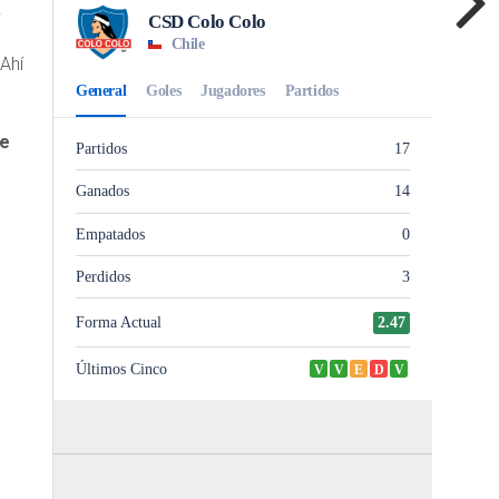
.
 Ahí
de