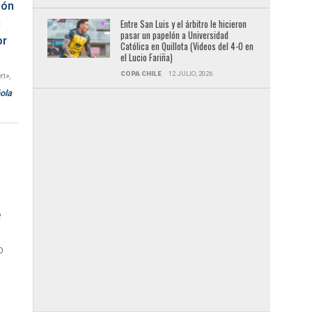
Entre San Luis y el árbitro le hicieron
pasar un papelón a Universidad
Católica en Quillota (Videos del 4-0 en
el Lucio Fariña)
COPA CHILE
12 JULIO, 2026
n»,
ola
e
.
o