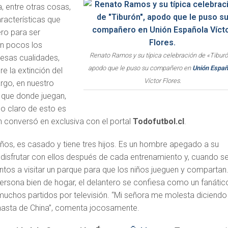
, entre otras cosas,
racterísticas que
ero para ser
on pocos los
Renato Ramos y su típica celebración de «Tiburó
 esas cualidades,
apodo que le puso su compañero en
Unión Españ
re la extinción del
Víctor Flores.
rgo, en nuestro
s que donde juegan,
lo claro de esto es
en conversó en exclusiva con el portal
Todofutbol.cl
.
 años, es casado y tiene tres hijos. Es un hombre apegado a su
a disfrutar con ellos después de cada entrenamiento y, cuando s
ntos a visitar un parque para que los niños jueguen y compartan
rsona bien de hogar, el delantero se confiesa como un fanátic
 muchos partidos por televisión. “Mi señora me molesta diciendo
hasta de China”, comenta jocosamente.