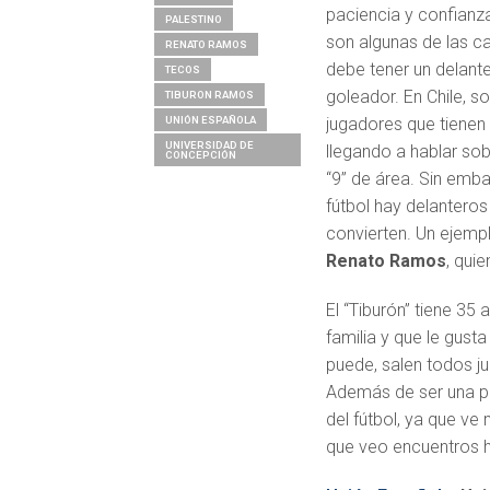
paciencia y confianza
PALESTINO
son algunas de las ca
RENATO RAMOS
debe tener un delant
TECOS
goleador. En Chile, s
TIBURON RAMOS
UNIÓN ESPAÑOLA
jugadores que tienen
UNIVERSIDAD DE
llegando a hablar sob
CONCEPCIÓN
“9” de área. Sin emba
fútbol hay delantero
convierten. Un ejemp
Renato Ramos
, qui
El “Tiburón” tiene 35
familia y que le gust
puede, salen todos ju
Además de ser una pe
del fútbol, ya que ve
que veo encuentros 