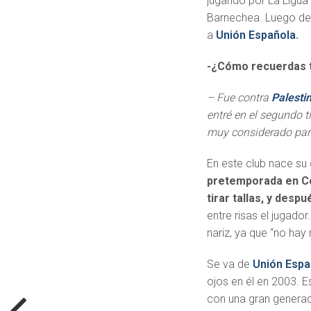
jugando por La Ligua 
Barnechea. Luego de 
a
Unión Española
.
-¿Cómo recuerdas tu
– Fue contra
Palesti
entré en el segundo t
muy considerado par
En este club nace su
pretemporada en Co
tirar tallas, y desp
entre risas el jugad
nariz, ya que “no hay
Se va de
Unión Espa
ojos en él en 2003. E
con una gran generac