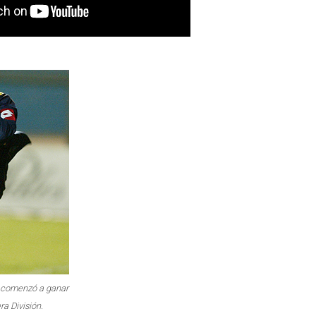
e comenzó a ganar
ra División.