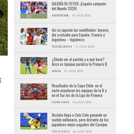
GALERÍA DE FOTOS: ¡España campeón
del Mundo 2026!
ARGENTINA
19 JULIO, 2026
Así se jugarán las semifinales: horario,
día y estadio para España- Francia y
Argentina – Inglaterra
DESTACADOS
12 JULIO, 2026
¿Dónde ver el partido y a qué hora?:
Arica vs Iquique paraliza la Primera B
ARICA
31 JULIO, 2026
E
Resultados de la Copa Chile: en el
norte mandaron los equipos de la B y
en el Sur los de la Liga de Primera
COPA CHILE
14 JULIO, 2026
Vozinha llega a Colo Colo ganando un
sueldo millonario, pero distante de los
jugadores mejor pagados del Cacique
COLO COLO
26 JULIO, 2026