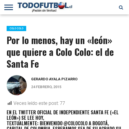
PRIMERA
DIVISIÓN
PRIMERA
SELECCIÓN
CHILENOS
FÚTBOL
B
CHILENA
EN EL
INTERNACIONAL
COLO COLO
MUNDO
Por lo menos, hay un «león»
que quiere a Colo Colo: el de
Santa Fe
GERARDO AYALA PIZARRO
24 FEBRERO, 2015
Veces leído este post:
77
EN EL TWITTER OFICIAL DE INDEPENDIENTE SANTA FE («EL
LEÓN») SE LEE HOY,
TEXTUALMENTE: BIENVENIDO
@COLOCOLO
A BOGOTÁ,
CAPITAL DE COLOMBIA, ESPERAMOS SEA DE SU AGRADO SU