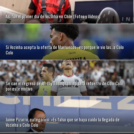
Así fue el primer día de Vozinha en Chile (Fotos y Videos)
Si Vozinha acepta la oferta de Marruecos , es porque le vio las…a Colo
Colo
Se cae el regreso de Jordhy Thompson: no será refuerzo de Colo Colo
por este motivo
Jaime Pizarro, categórico: «Es falso que se haya caído la llegada de
Vozinha a Colo Colo