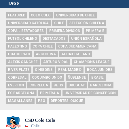
TAGS
FEATURED
COLO COLO
UNIVERSIDAD DE CHILE
UNIVERSIDAD CATÓLICA
CHILE
SELECCIÓN CHILENA
COPA LIBERTADORES
PRIMERA DIVISIÓN
PRIMERA B
FUTBOL CHILENO
DESTACADOS
UNIÓN ESPAÑOLA
PALESTINO
COPA CHILE
COPA SUDAMERICANA
HUACHIPATO
ARGENTINA
AUDAX ITALIANO
ALEXIS SÁNCHEZ
ARTURO VIDAL
CHAMPIONS LEAGUE
RIVER PLATE
O'HIGGINS
REAL MADRID
BOCA JUNIORS
COBRESAL
COQUIMBO UNIDO
ÑUBLENSE
BRASIL
EVERTON
COBRELOA
BETIS
URUGUAY
BARCELONA
FC BARCELONA
PRIMERA A
UNIVERSIDAD DE CONCEPCIÓN
MAGALLANES
PSG
DEPORTES IQUIQUE