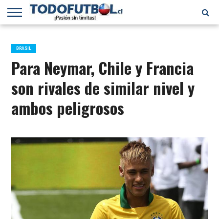
PRIMERA
DIVISIÓN
PRIMERA
SELECCIÓN
CHILENOS
FÚTBOL
B
CHILENA
EN EL
INTERNACIONAL
BRASIL
MUNDO
Para Neymar, Chile y Francia
son rivales de similar nivel y
ambos peligrosos