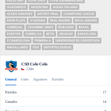
PALESTINO
COPA CHILE
COPA SUDAMERICANA
HUACHIPATO
ARGENTINA
AUDAX ITALIANO
ALEXIS SÁNCHEZ
ARTURO VIDAL
CHAMPIONS LEAGUE
RIVER PLATE
O'HIGGINS
REAL MADRID
BOCA JUNIORS
COBRESAL
COQUIMBO UNIDO
ÑUBLENSE
BRASIL
EVERTON
COBRELOA
BETIS
URUGUAY
BARCELONA
FC BARCELONA
PRIMERA A
UNIVERSIDAD DE CONCEPCIÓN
MAGALLANES
PSG
DEPORTES IQUIQUE