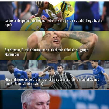
La triste despedida de Neymar: «Lo intenté pero se acabó. Llego hasta
aquí»
Sin Neymar, Brasil debuta ante el rival más dificil de su grupo:
Marruecos
Muy mal apronte de Cruzeiro antes de viajar a Chile: perdió el clásico
con Atlético Mineiro (Video)