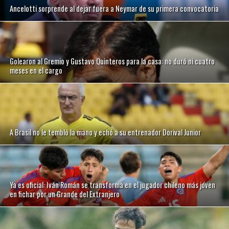
Ancelotti sorprende al dejar fuera a Neymar de su primera convocatoria
Golearon al Gremio y Gustavo Quinteros para la casa: no duró ni cuatro
meses en el cargo
A Brasil no le tembló la mano y echó a su entrenador Dorival Junior
Ya es oficial: Iván Román se transforma en el jugador chileno más joven
en fichar por un Grande del Extranjero