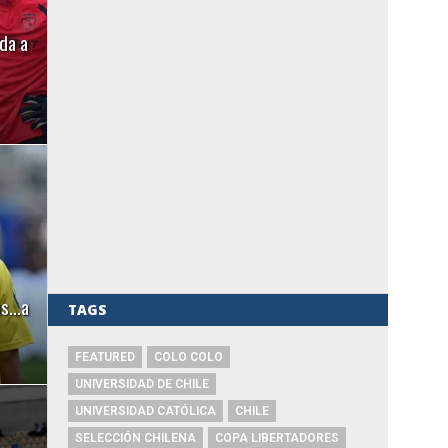
da a
las…a
TAGS
FEATURED
COLO COLO
UNIVERSIDAD DE CHILE
UNIVERSIDAD CATÓLICA
CHILE
SELECCIÓN CHILENA
COPA LIBERTADORES