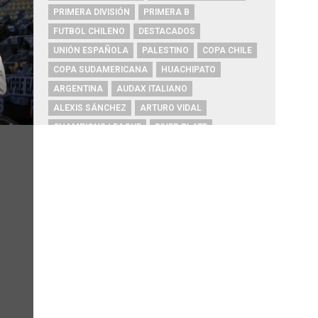
PRIMERA DIVISIÓN
PRIMERA B
FUTBOL CHILENO
DESTACADOS
UNIÓN ESPAÑOLA
PALESTINO
COPA CHILE
COPA SUDAMERICANA
HUACHIPATO
ARGENTINA
AUDAX ITALIANO
ALEXIS SÁNCHEZ
ARTURO VIDAL
CHAMPIONS LEAGUE
RIVER PLATE
O'HIGGINS
REAL MADRID
BOCA JUNIORS
COBRESAL
COQUIMBO UNIDO
ÑUBLENSE
BRASIL
EVERTON
COBRELOA
BETIS
URUGUAY
BARCELONA
FC BARCELONA
PRIMERA A
UNIVERSIDAD DE CONCEPCIÓN
MAGALLANES
PSG
DEPORTES IQUIQUE