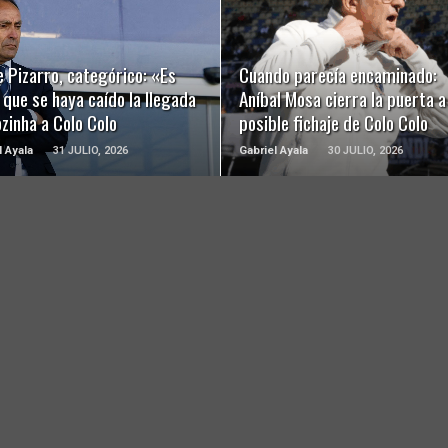
LEER MÁS
LEER MÁS
 Pizarro, categórico: «Es
Cuando parecía encaminado:
 que se haya caído la llegada
Aníbal Mosa cierra la puerta a
zinha a Colo Colo
posible fichaje de Colo Colo
l Ayala
31 JULIO, 2026
Gabriel Ayala
30 JULIO, 2026