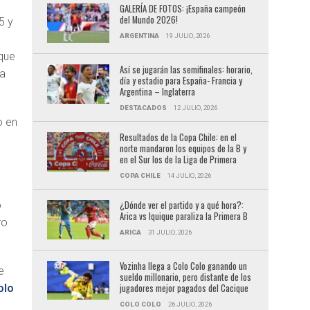
GALERÍA DE FOTOS: ¡España campeón
del Mundo 2026!
5 y
ARGENTINA
19 JULIO, 2026
 que
Así se jugarán las semifinales: horario,
 a
día y estadio para España- Francia y
Argentina – Inglaterra
DESTACADOS
12 JULIO, 2026
o en
Resultados de la Copa Chile: en el
norte mandaron los equipos de la B y
en el Sur los de la Liga de Primera
COPA CHILE
14 JULIO, 2026
¿Dónde ver el partido y a qué hora?:
o
Arica vs Iquique paraliza la Primera B
ro
ARICA
31 JULIO, 2026
Vozinha llega a Colo Colo ganando un
e
sueldo millonario, pero distante de los
jugadores mejor pagados del Cacique
olo
COLO COLO
26 JULIO, 2026