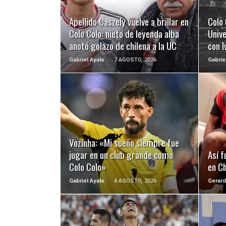
LEER MÁS
Apellido Caszely vuelve a brillar en
Colo 
Colo Colo: nieto de leyenda alba
Unive
anotó golazo de chilena a la UC
con 
Gabriel Ayala
7 AGOSTO, 2026
Gabrie
LEER MÁS
Vozinha: «Mi sueño siempre fue
jugar en un club grande como
Así f
Colo Colo»
en Ch
Gabriel Ayala
4 AGOSTO, 2026
Gerard