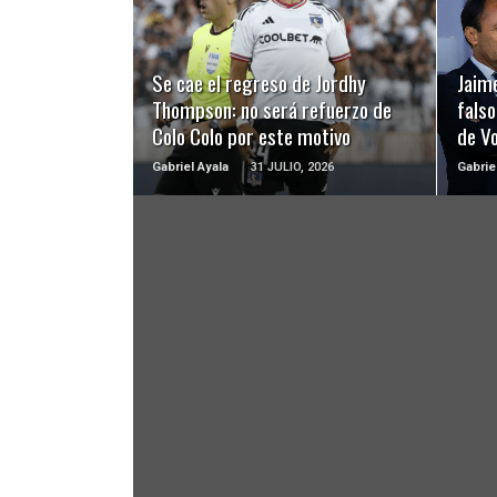
LEER MÁS
Se cae el regreso de Jordhy
Jaime
Thompson: no será refuerzo de
falso
Colo Colo por este motivo
de Vo
Gabriel Ayala
31 JULIO, 2026
Gabrie