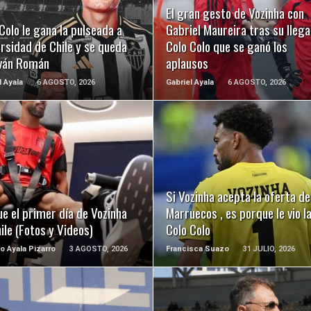
LEER MÁS
LEER MÁS
El gran gesto de Vozinha con
Colo le gana la pulseada a
Gabriel Maureira tras su llega
rsidad de Chile y se queda
Colo Colo que se ganó los
Iván Román
aplausos
l Ayala
6 AGOSTO, 2026
Gabriel Ayala
6 AGOSTO, 2026
LEER MÁS
LEER MÁS
Si Vozinha acepta la oferta de
ue el primer día de Vozinha
Marruecos , es porque le vio 
ile (Fotos y Videos)
Colo Colo
o Ayala Pizarro
3 AGOSTO, 2026
Francisca Suazo
31 JULIO, 2026