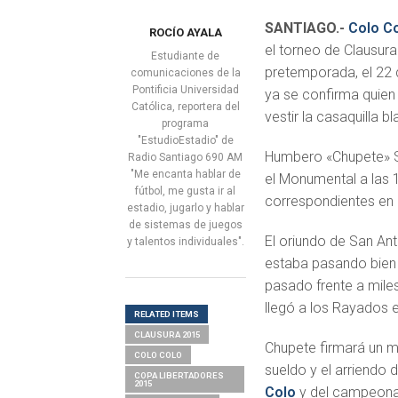
SANTIAGO.-
Colo C
ROCÍO AYALA
el torneo de Clausur
Estudiante de
pretemporada, el 22 d
comunicaciones de la
Pontificia Universidad
ya se confirma quien 
Católica, reportera del
vestir la casaquilla b
programa
"EstudioEstadio" de
Humbero «Chupete» S
Radio Santiago 690 AM
"Me encanta hablar de
el Monumental a las 
fútbol, me gusta ir al
correspondientes en 
estadio, jugarlo y hablar
de sistemas de juegos
El oriundo de San Ant
y talentos individuales".
estaba pasando bien e
pasado frente a mile
llegó a los Rayados 
RELATED ITEMS
CLAUSURA 2015
Chupete firmará un mi
COLO COLO
sueldo y el arriendo 
COPA LIBERTADORES
2015
Colo
y del campeonat