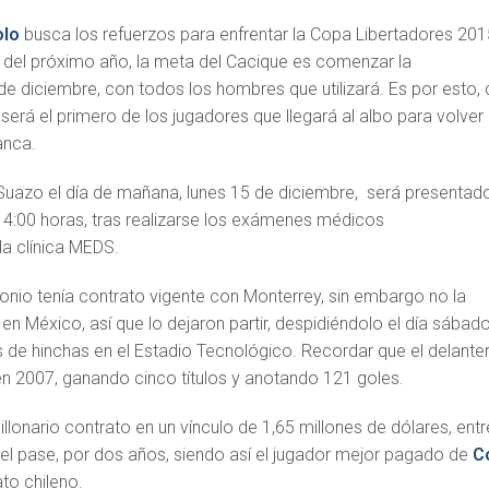
olo
busca los refuerzos para enfrentar la Copa Libertadores 201
a del próximo año, la meta del Cacique es comenzar la
e diciembre, con todos los hombres que utilizará. Es por esto,
será el primero de los jugadores que llegará al albo para volver
lanca.
uazo el día de mañana, lunes 15 de diciembre, será presentad
14:00 horas, tras realizarse los exámenes médicos
la clínica MEDS.
onio tenía contrato vigente con Monterrey, sin embargo no la
n México, así que lo dejaron partir, despidiéndolo el día sábad
s de hinchas en el Estadio Tecnológico. Recordar que el delante
en 2007, ganando cinco títulos y anotando 121 goles.
llonario contrato en un vínculo de 1,65 millones de dólares, entr
del pase, por dos años, siendo así el jugador mejor pagado de
C
o chileno.