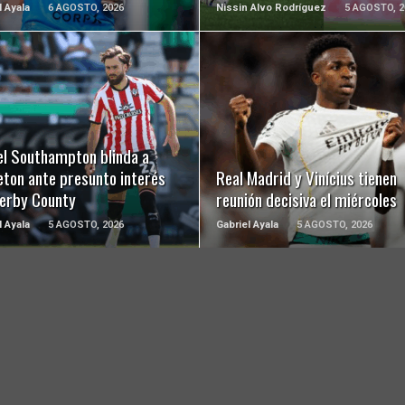
l Ayala
6 AGOSTO, 2026
Nissin Alvo Rodríguez
5 AGOSTO, 2
LEER MÁS
LEER MÁS
el Southampton blinda a
eton ante presunto interés
Real Madrid y Vinícius tienen
Derby County
reunión decisiva el miércoles
l Ayala
5 AGOSTO, 2026
Gabriel Ayala
5 AGOSTO, 2026