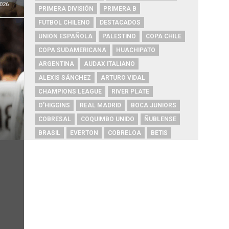
026
PRIMERA DIVISIÓN
PRIMERA B
FUTBOL CHILENO
DESTACADOS
UNIÓN ESPAÑOLA
PALESTINO
COPA CHILE
COPA SUDAMERICANA
HUACHIPATO
ARGENTINA
AUDAX ITALIANO
ALEXIS SÁNCHEZ
ARTURO VIDAL
CHAMPIONS LEAGUE
RIVER PLATE
O'HIGGINS
REAL MADRID
BOCA JUNIORS
COBRESAL
COQUIMBO UNIDO
ÑUBLENSE
BRASIL
EVERTON
COBRELOA
BETIS
URUGUAY
BARCELONA
FC BARCELONA
PRIMERA A
UNIVERSIDAD DE CONCEPCIÓN
MAGALLANES
PSG
DEPORTES IQUIQUE