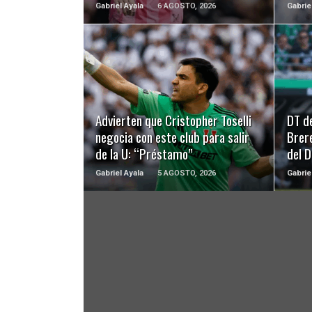
Gabriel Ayala
6 AGOSTO, 2026
Gabrie
LEER MÁS
Advierten que Cristopher Toselli
DT d
negocia con este club para salir
Brer
de la U: “Préstamo”
del 
Gabriel Ayala
5 AGOSTO, 2026
Gabrie