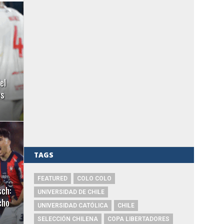
el
es
TAGS
FEATURED
COLO COLO
sch:
UNIVERSIDAD DE CHILE
cho
UNIVERSIDAD CATÓLICA
CHILE
SELECCIÓN CHILENA
COPA LIBERTADORES