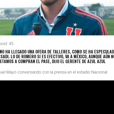
post:
45
NO HA LLEGADO UNA OFERA DE TALLERES, COMO SE HA ESPECULAD
SADI. LO DE ROMERO SI ES EFECTIVO, VA A MÉXICO, AUNQUE AÚN N
STAMOS A COMPRAN EL PASE, DIJO EL GERENTE DE AZUL AZUL
uel Mayo conversando con la prensa en el estadio Nacional