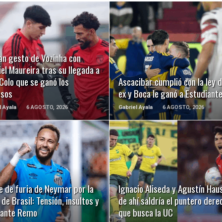
LEER MÁS
LEER MÁS
an gesto de Vozinha con
el Maureira tras su llegada a
Colo que se ganó los
Ascacibar cumplió con la ley d
usos
ex y Boca le ganó a Estudiant
l Ayala
6 AGOSTO, 2026
Gabriel Ayala
6 AGOSTO, 2026
LEER MÁS
LEER MÁS
e de furia de Neymar por la
Ignacio Aliseda y Agustín Hau
de Brasil: Tensión, insultos y
de ahí saldría el puntero dere
 ante Remo
que busca la UC