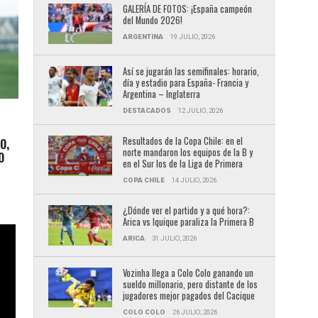
GALERÍA DE FOTOS: ¡España campeón
del Mundo 2026!
ARGENTINA
19 JULIO, 2026
Así se jugarán las semifinales: horario,
día y estadio para España- Francia y
Argentina – Inglaterra
DESTACADOS
12 JULIO, 2026
Resultados de la Copa Chile: en el
O,
norte mandaron los equipos de la B y
O
en el Sur los de la Liga de Primera
COPA CHILE
14 JULIO, 2026
¿Dónde ver el partido y a qué hora?:
Arica vs Iquique paraliza la Primera B
ARICA
31 JULIO, 2026
Vozinha llega a Colo Colo ganando un
sueldo millonario, pero distante de los
jugadores mejor pagados del Cacique
COLO COLO
26 JULIO, 2026