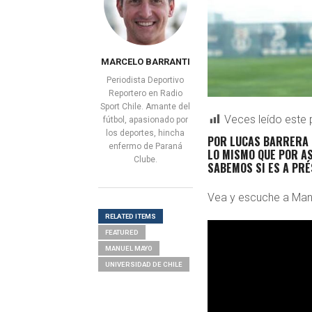
MARCELO BARRANTI
Periodista Deportivo
Reportero en Radio
Sport Chile. Amante del
Veces leído este 
fútbol, apasionado por
los deportes, hincha
POR LUCAS BARRERA 
enfermo de Paraná
LO MISMO QUE POR AS
Clube.
SABEMOS SI ES A PRÉ
Vea y escuche a Man
RELATED ITEMS
FEATURED
MANUEL MAYO
UNIVERSIDAD DE CHILE