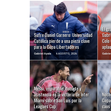
LEER MÁS
El gr
Sufre Daniel Garnero: Universidad
Gabri
Católica pierde a una pieza clave
Colo 
para la Copa Libertadores
apla
Gabriel Ayala
6 AGOSTO, 2026
Gabrie
LEER MÁS
Messi, imparable: doblete y
asistencia en la victoria de Inter
Noch
Miami sobre San Luis por la
Copa 
Leagues Cup
caos