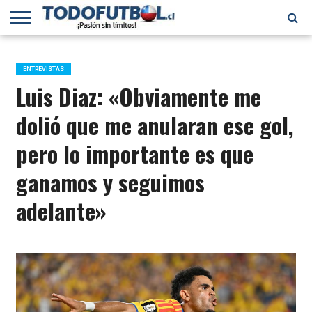
PRIMERA
DIVISIÓN
PRIMERA
SELECCIÓN
CHILENOS
FÚTBOL
B
CHILENA
EN EL
INTERNACIONAL
ENTREVISTAS
MUNDO
Luis Diaz: «Obviamente me
dolió que me anularan ese gol,
pero lo importante es que
ganamos y seguimos
adelante»