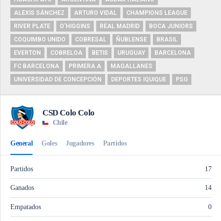
ALEXIS SÁNCHEZ
ARTURO VIDAL
CHAMPIONS LEAGUE
RIVER PLATE
O'HIGGINS
REAL MADRID
BOCA JUNIORS
COQUIMBO UNIDO
COBRESAL
ÑUBLENSE
BRASIL
EVERTON
COBRELOA
BETIS
URUGUAY
BARCELONA
FC BARCELONA
PRIMERA A
MAGALLANES
UNIVERSIDAD DE CONCEPCIÓN
DEPORTES IQUIQUE
PSG