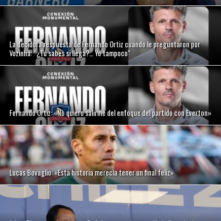
La decidora respuesta de Fernando Ortiz cuando le preguntaron por
Vozinha: “¿Tú sabes si llega?… Yo tampoco”
Fernando Ortiz: «No quiero salirme del enfoque del partido con Everton»
Lucas Bovaglio: «Esta historia merecía tener un final feliz»