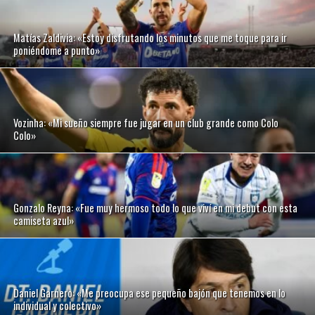
Matías Zaldivia: «Estoy disfrutando los minutos que me toque para ir
poniéndome a punto»
Vozinha: «Mi sueño siempre fue jugar en un club grande como Colo
Colo»
Gonzalo Reyna: «Fue muy hermoso todo lo que viví en mi debut con esta
camiseta azul»
Daniel Garnero: «Me preocupa ese pequeño bajón que tenemos en lo
individual y colectivo»