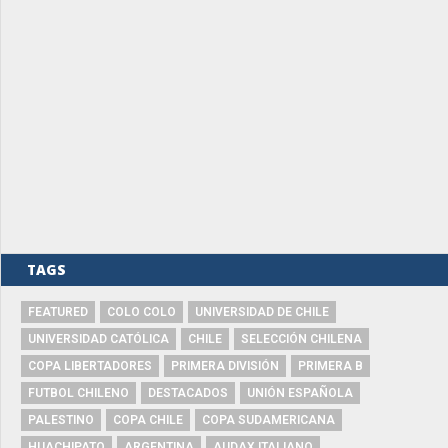
TAGS
FEATURED
COLO COLO
UNIVERSIDAD DE CHILE
UNIVERSIDAD CATÓLICA
CHILE
SELECCIÓN CHILENA
COPA LIBERTADORES
PRIMERA DIVISIÓN
PRIMERA B
FUTBOL CHILENO
DESTACADOS
UNIÓN ESPAÑOLA
PALESTINO
COPA CHILE
COPA SUDAMERICANA
HUACHIPATO
ARGENTINA
AUDAX ITALIANO