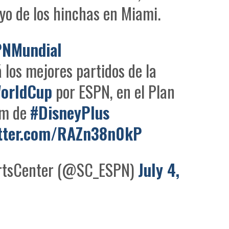
oyo de los hinchas en Miami.
PNMundial
 los mejores partidos de la
WorldCup
por ESPN, en el Plan
um de
#DisneyPlus
itter.com/RAZn38n0kP
tsCenter (@SC_ESPN)
July 4,