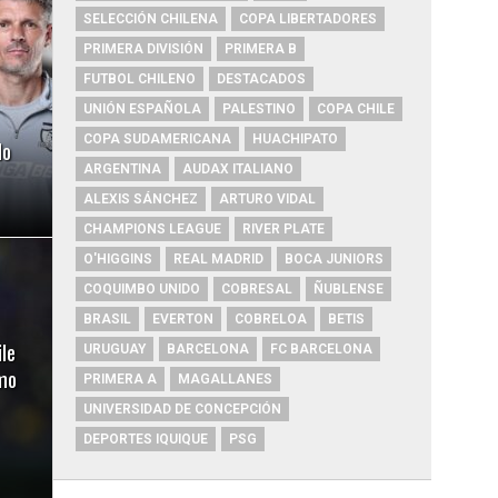
SELECCIÓN CHILENA
COPA LIBERTADORES
PRIMERA DIVISIÓN
PRIMERA B
FUTBOL CHILENO
DESTACADOS
UNIÓN ESPAÑOLA
PALESTINO
COPA CHILE
COPA SUDAMERICANA
HUACHIPATO
do
ARGENTINA
AUDAX ITALIANO
ALEXIS SÁNCHEZ
ARTURO VIDAL
CHAMPIONS LEAGUE
RIVER PLATE
O'HIGGINS
REAL MADRID
BOCA JUNIORS
COQUIMBO UNIDO
COBRESAL
ÑUBLENSE
BRASIL
EVERTON
COBRELOA
BETIS
le
URUGUAY
BARCELONA
FC BARCELONA
mo
PRIMERA A
MAGALLANES
UNIVERSIDAD DE CONCEPCIÓN
DEPORTES IQUIQUE
PSG