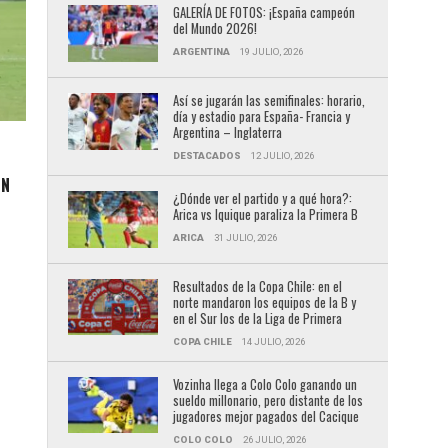
GALERÍA DE FOTOS: ¡España campeón
del Mundo 2026!
ARGENTINA
19 JULIO, 2026
Así se jugarán las semifinales: horario,
día y estadio para España- Francia y
Argentina – Inglaterra
DESTACADOS
12 JULIO, 2026
EN
¿Dónde ver el partido y a qué hora?:
Arica vs Iquique paraliza la Primera B
ARICA
31 JULIO, 2026
Resultados de la Copa Chile: en el
norte mandaron los equipos de la B y
en el Sur los de la Liga de Primera
COPA CHILE
14 JULIO, 2026
Vozinha llega a Colo Colo ganando un
sueldo millonario, pero distante de los
jugadores mejor pagados del Cacique
COLO COLO
26 JULIO, 2026