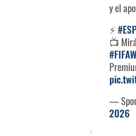
y el ap
⚡
#ES
📺 Mirá
#FIFA
Premi
pic.tw
— Spor
2026
/