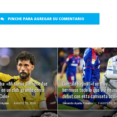
PINCHE PARA AGREGAR SU COMENTARIO
LEER MÁS
LEER MÁS
nha: «Mi sueño siempre fue
Gonzalo Reyna: «Fue muy
r en un club grande como
hermoso todo lo que viví en m
 Colo»
debut con esta camiseta azul
l Ayala
4 AGOSTO, 2026
Gerardo Ayala Pizarro
3 AGOSTO, 20