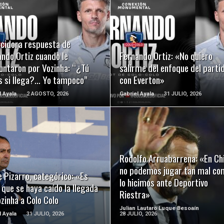
LEER MÁS
LEER MÁS
ecidora respuesta de
ndo Ortiz cuando le
Fernando Ortiz: «No quiero
untaron por Vozinha: “¿Tú
salirme del enfoque del parti
s si llega?… Yo tampoco”
con Everton»
l Ayala
2 AGOSTO, 2026
Gabriel Ayala
31 JULIO, 2026
LEER MÁS
LEER MÁS
Rodolfo Arruabarrena: «En Chi
no podemos jugar tan mal co
 Pizarro, categórico: «Es
lo hicimos ante Deportivo
 que se haya caído la llegada
Riestra»
zinha a Colo Colo
Julian Lautaro Luque Besoaín
l Ayala
31 JULIO, 2026
28 JULIO, 2026