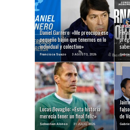
LEER MÁS
La d
Daniel Garnero: «Me preocupa ese
Ferna
pequeño bajón que tenemos en lo
preg
individual y colectivo»
sabe
Francisca Suazo
3 AGOSTO, 2026
Gabrie
LEER MÁS
Jaime
Lucas Bovaglio: «Esta historia
falso
merecía tener un final feliz»
de Vo
Sebastián Alonso
31 JULIO, 2026
Gabrie