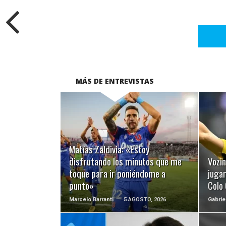
MÁS DE ENTREVISTAS
LEER MÁS
Matías Zaldivia: «Estoy
disfrutando los minutos que me
Vozi
toque para ir poniéndome a
juga
punto»
Colo
Marcelo Barranti
5 AGOSTO, 2026
Gabrie