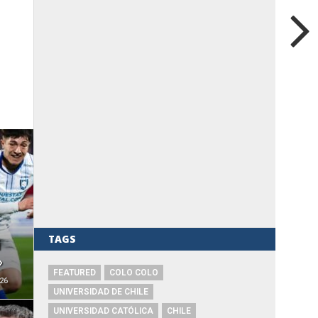
TAGS
i
»
FEATURED
COLO COLO
26
UNIVERSIDAD DE CHILE
UNIVERSIDAD CATÓLICA
CHILE