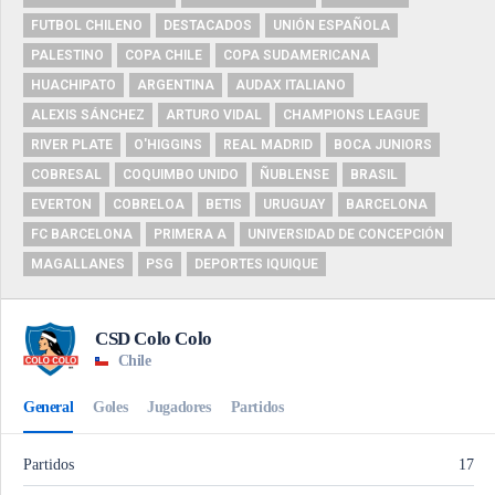
FUTBOL CHILENO
DESTACADOS
UNIÓN ESPAÑOLA
PALESTINO
COPA CHILE
COPA SUDAMERICANA
HUACHIPATO
ARGENTINA
AUDAX ITALIANO
ALEXIS SÁNCHEZ
ARTURO VIDAL
CHAMPIONS LEAGUE
RIVER PLATE
O'HIGGINS
REAL MADRID
BOCA JUNIORS
COBRESAL
COQUIMBO UNIDO
ÑUBLENSE
BRASIL
EVERTON
COBRELOA
BETIS
URUGUAY
BARCELONA
FC BARCELONA
PRIMERA A
UNIVERSIDAD DE CONCEPCIÓN
MAGALLANES
PSG
DEPORTES IQUIQUE