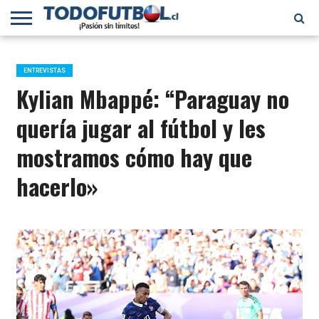
PRIMERA
DIVISIÓN
PRIMERA
SELECCIÓN
CHILENOS
FÚTBOL
B
CHILENA
EN EL
INTERNACIONAL
ENTREVISTAS
MUNDO
Kylian Mbappé: “Paraguay no
quería jugar al fútbol y les
mostramos cómo hay que
hacerlo»