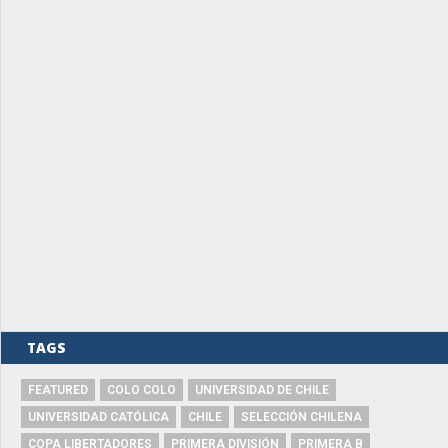
TAGS
FEATURED
COLO COLO
UNIVERSIDAD DE CHILE
UNIVERSIDAD CATÓLICA
CHILE
SELECCIÓN CHILENA
COPA LIBERTADORES
PRIMERA DIVISIÓN
PRIMERA B