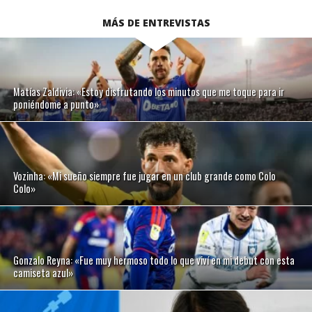
MÁS DE ENTREVISTAS
Matías Zaldivia: «Estoy disfrutando los minutos que me toque para ir
poniéndome a punto»
Vozinha: «Mi sueño siempre fue jugar en un club grande como Colo
Colo»
Gonzalo Reyna: «Fue muy hermoso todo lo que viví en mi debut con esta
camiseta azul»