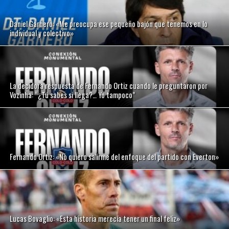
Daniel Garnero: «Me preocupa ese pequeño bajón que tenemos en lo
individual y colectivo»
La decidora respuesta de Fernando Ortiz cuando le preguntaron por
Vozinha: “¿Tú sabes si llega?… Yo tampoco”
Fernando Ortiz: «No quiero salirme del enfoque del partido con Everton»
Lucas Bovaglio: «Esta historia merecía tener un final feliz»